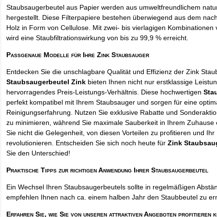
Staubsaugerbeutel aus Papier werden aus umweltfreundlichem natur
hergestellt. Diese Filterpapiere bestehen überwiegend aus dem na
Holz in Form von Cellulose. Mit zwei- bis vierlagigen Kombinationen 
wird eine Staubfiltrationswirkung von bis zu 99,9 % erreicht.
Passgenaue Modelle für Ihre Zink Staubsauger
Entdecken Sie die unschlagbare Qualität und Effizienz der Zink Sta
Staubsaugerbeutel Zink
bieten Ihnen nicht nur erstklassige Leistu
hervorragendes Preis-Leistungs-Verhältnis. Diese hochwertigen
Sta
perfekt kompatibel mit Ihrem Staubsauger und sorgen für eine optim
Reinigungserfahrung. Nutzen Sie exklusive Rabatte und Sonderakti
zu minimieren, während Sie maximale Sauberkeit in Ihrem Zuhause 
Sie nicht die Gelegenheit, von diesen Vorteilen zu profitieren und Ih
revolutionieren. Entscheiden Sie sich noch heute für
Zink Staubsau
Sie den Unterschied!
Praktische Tipps zur richtigen Anwendung Ihrer Staubsaugerbeutel
Ein Wechsel Ihren Staubsaugerbeutels sollte in regelmäßigen Abstän
empfehlen Ihnen nach ca. einem halben Jahr den Staubbeutel zu er
Erfahren Sie, wie Sie von unseren attraktiven Angeboten profitieren 