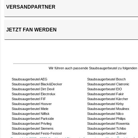
VERSANDPARTNER
JETZT FAN WERDEN
Wir führen auch passende Staubsaugerbeutel zu folgenden
Staubsaugerbeutel AEG
Staubsaugerbeutel Bosch
Staubsaugerbeutel Black&Decker
Staubsaugerbeutel Clatronic
Staubsaugerbeutel Dirt Devil
Staubsaugerbeutel EIO
Staubsaugerbeutel Electrolux
Staubsaugerbeutel Fakir
Staubsaugerbeutel FIF
Staubsaugerbeutel Kärcher
Staubsaugerbeutel Hoover
Staubsaugerbeutel Kirby
Staubsaugerbeutel Miele
Staubsaugerbeutel Moulinex
Staubsaugerbeutel Nilfisk
Staubsaugerbeutel Nilco
Staubsaugerbeutel Parkside
Staubsaugerbeutel Philips
Staubsaugerbeutel Privileg
Staubsaugerbeutel Rowenta
Staubsaugerbeutel Siemens
Staubsaugerbeutel Tchibo
Staubsaugerbeutel Festo-Festool
Staubsaugerbeutel Zelmer
®