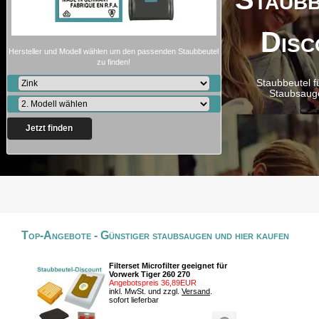
Disc
Hersteller und Modell wählen um den passenden Staubbeutel
zu finden!
Staubbeutel f
Staubsaug
Jetzt finden
Top-Angebote - Günstiger staubsaugen und hier kaufen
Filterset Microfilter geeignet für
Vorwerk Tiger 260 270
Angebotspreis 36,89EUR
inkl. MwSt. und zzgl.
Versand
.
sofort lieferbar