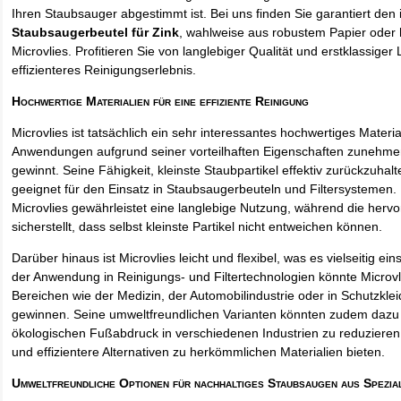
Ihren Staubsauger abgestimmt ist. Bei uns finden Sie garantiert den 
Staubsaugerbeutel für Zink
, wahlweise aus robustem Papier oder
Microvlies. Profitieren Sie von langlebiger Qualität und erstklassiger 
effizienteres Reinigungserlebnis.
Hochwertige Materialien für eine effiziente Reinigung
Microvlies ist tatsächlich ein sehr interessantes hochwertiges Materi
Anwendungen aufgrund seiner vorteilhaften Eigenschaften zunehm
gewinnt. Seine Fähigkeit, kleinste Staubpartikel effektiv zurückzuha
geeignet für den Einsatz in Staubsaugerbeuteln und Filtersystemen. 
Microvlies gewährleistet eine langlebige Nutzung, während die hervo
sicherstellt, dass selbst kleinste Partikel nicht entweichen können.
Darüber hinaus ist Microvlies leicht und flexibel, was es vielseitig e
der Anwendung in Reinigungs- und Filtertechnologien könnte Microvl
Bereichen wie der Medizin, der Automobilindustrie oder in Schutzkl
gewinnen. Seine umweltfreundlichen Varianten könnten zudem dazu 
ökologischen Fußabdruck in verschiedenen Industrien zu reduzieren,
und effizientere Alternativen zu herkömmlichen Materialien bieten.
Umweltfreundliche Optionen für nachhaltiges Staubsaugen aus Spezia