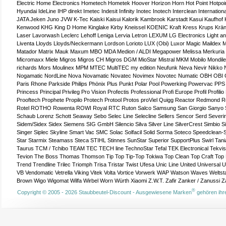
Electric
Home Electronics
Hometech
Hometek
Hoover
Horizon
Horn
Hot Point
Hotpoi
Hyundai
IdeLine
IHP direkt
Imetec
Indesit
Infinity
Inotec
Inotech
Interclean
Internationa
JATA
Jeken
Juno
JVW
K-Tec
Kaiski
Kaisui
Kalorik
Kambrook
Karstadt
Kasui
Kaufhof
Kenwood
KHG
King D Home
Kinglake
Kirby
Kneissel
KOENIC
Kraft
Kress
Krups
Krän
Laser
Lavorwash
Leclerc
Lehoff
Leniga
Lervia
Letron
LEXUM
LG Electronics
Light a
Liventa
Lloyds
Lloyds/Neckermann
Lordson
Lorioto
LUX (Obi)
Luxor
Magic
Maildex
M
Matador
Matrix
Mauk
Maxum
MBO
MDA
Medion / ALDI
Megapower
Melissa
Merkuria
Micromaxx
Miele
Migros
Migros CH
Migros DGM
MioStar
Mistral
MKM
Mobilo
Mondil
richards
Mors
Moulinex
MPM
MTEC
MultiTEC
my edition
Neufunk
Neva
Nevir
Nikko
Nogamatic
NordLine
Nova
Novamatic
Novatec
Novimex
Novotec
Numatic
OBH
OBI
Paris Rhone
Parkside
Philips
Phönix
Plus Punkt
Polar
Pool
Powerking
Powervac
PPS
Princess
Principal
Privileg
Pro Vision
Profectis
Professional
Profi Europe
Profil
Profilio
Prooftech
Prophete
Propilo
Protech
Protool
Protos
proViel
Quigg
Reactor
Redmond
R
Rotel
ROTHO
Rowenta
ROWI
Royal
RTC
Ruton
Salco
Samsung
San Giorgio
Sanyo
Schaub Lorenz
Schott
Seaway
Sebo
Selec Line
Selecline
Sellers
Sencor
Serd
Severi
Sidem/Sidex
Sidex
Siemens
SIG GmbH
Silencio
Silva
Silver Line
SilverCrest
Simbio
S
Singer
Siplec
Skyline
Smart Vac
SMC
Solac
Solfacil
Solid
Sorma
Soteco
Speedclean-
Star
Starmix
Steamass
Steca
STIHL
Stinnes
SunStar
Superior
SupportPlus
Swirl
Tani
Taurus
TCM / Tchibo
TEAM
TEC
TECH line
TechnoStar
Tefal
TEK Electronical
Tekvi
Tevion
The Boss
Thomas
Thomson
Tip Top
Tip-Top
Tokiwa
Top Clean
Top Craft
Top 
Trend
Trendline
Trilec
Triomph
Trisa
Tristar
Twist
Ufesa
Unic Line
United
Universal
VB
Vendomatic
Vetrella
Viking
Vitek
Volta
Vortice
Vorwerk
WAP
Watson
Waves
Weltst
Brown
Wigo
Wigomat
Wilfa
Wirbel
Worn
Würth
Xiaomi
Z.W.T.
Zafir
Zanker / Zanussi
Z
®
Copyright © 2005 - 2026 Staubbeutel-Discount - Ausgewiesene Marken
gehören ihre