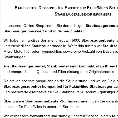
Staubbeutel-Discount - Ihr Experte für Fakir/Nilco Sta
Staubsaugerzubehör informiert
In unserem Online-Shop finden Sie den richtigen
Staubsaugerbeutel
Staubsauger
preiswert und in Super-Qualität
.
Wir haben ein großes Sortiment mit ca. 45000
Staubsaugerbeutel 
unterschiedliche Staubsaugermodelle. Weiterhin führen wir
Staubsa
Micro-Motorfilter oder Hygienefilter, sowie eine Vielzahl von Düsen 
Staubsauger.
Alle
Staubsaugerbeutel, Staubbeutel sind kompatibel zu Ihrem F
und entsprechen in Qualität und Filterleistung dem Originalprodukt.
Sie stellen höchste Ansprüche an die Saugleistung und wollen Geld 
Staubsaugerzubehör kompatibel für Fakir/Nilco Staubsauger
aus
und preiswerte Alternative für Sie. Staubbeutel-Discount - günstiger 
Über unsere
Staubsaugerbeutel-Suchmaschine
finden Sie garant
passend für Fakir/Nilco in unserem Sortiment.
Wir verbessern fortwährend und ständig unseren Service, bieten
fai