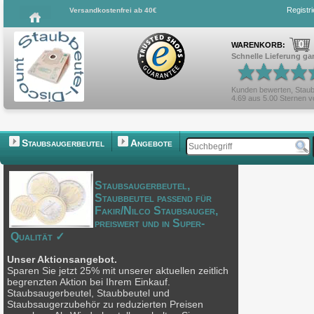
Registr
Versandkostenfrei ab 40€
0
WARENKORB:
Schnelle Lieferung gar
Kunden bewerten,
Staub
4.69
aus
5.00
Sternen 
Staubsaugerbeutel
Angebote
Staubsaugerbeutel,
Staubbeutel passend für
Fakir/Nilco Staubsauger,
preiswert und in Super-
Qualität ✓
Unser Aktionsangebot.
Sparen Sie jetzt 25% mit unserer aktuellen zeitlich
begrenzten Aktion bei Ihrem Einkauf.
Staubsaugerbeutel, Staubbeutel und
Staubsaugerzubehör zu reduzierten Preisen