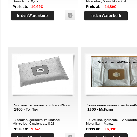
Gewicht ca. 0,4 kg...
Microvlies, Gewicht ca. 0,4...
Preis ab:
10,69€
Preis ab:
14,80€
In den Warenkorb
In den Warenkorb
Staubbeutel passend für Fakir/Nilco
Staubbeutel passend für Fakir/
1800 - Top Ten
1800 - McFilter
5 Staubsaugerbeutel im Material
10 Staubsaugerbeutel + 2 Microfilt
Microvlies, Gewicht ca. 0,25...
Motorfilter - Mate...
Preis ab:
9,34€
Preis ab:
16,99€