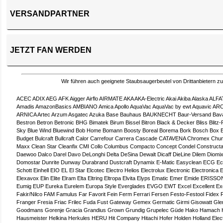
VERSANDPARTNER
JETZT FAN WERDEN
Wir führen auch geeignete Staubsaugerbeutel von Drittanbietern z
ACEC
ADIX
AEG
AFK
Aigger
Airflo
AIRMATE
AKA
AKA-Electric
Akai
Akiba
Alaska
ALFA
Amadis
AmazonBasics
AMBIANO
Amica
Apollo
AquaVac
AquaVac by ewt
Aquavic
ARC
ARNICA
Artec
Arzum
Asgatec
Azuka
Base
Bauhaus
BAUKNECHT
Baur-Versand
Bav
Bestron
Betron
Betronic
BHG
Bimatek
Birum
Bissel
Bitron
Black & Decker
Bliss
Blitz-
Sky
Blue Wind
Bluewind
Bob Home
Bomann
Boosty
Boreal
Borema
Bork
Bosch
Box
Budget
Bulcraft
Bullcraft
Calor
Carrefour
Carrera
Cascade
CATAVENA
Chromex
Chun
Maxx
Clean Star
Cleanfix
CMI
Collo
Columbus
Compacto
Concept
Condel
Construct
Daewoo
Dalco
Darel
Davo
DeLonghi
Delta
DeSina
Dewalt
Dicaff
DieLine
Dilem
Diomi
Domostar
Dunrite
Dunway
Durabrand
Dustcraft
Dynamix
E-Matic
Easyclean
ECG
Ec
Schott
Einhell
EIO
EL
El Star
Elcotec
Electro Helios
Electrolux
Electronic
Electronica
E
Elexavox
Elin
Elite
Elram
Elta
Eltring
Eltropa
Elvita
Elyps
Ematic
Emer
Emide
ERISSO
Eumig
EUP
Eureka
Eurelem
Europa Style
Everglades
EVGO
EWT
Excel
Excellent
Ex
Fakir/Nilco
FAM
Famulus
Far
Favorit
Fein
Ferm
Ferrari
Fersen
Festo-Festool
Fidex
Franger
Fresia
Friac
Frilec
Fuda
Fust
Gateway
Gemex
Germatic
Girmi
Gisowatt
Gle
Goodmans
Gorenje
Gracia
Grandius
Grown
Grundig
Grupelec
Güde
Hako
Hamach
Hausmeister
Helkina
Herkules
HERU
Hit Company
Hitachi
Hofer
Holden
Holland Elec