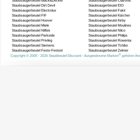
Staubsaugerbeutel Black&Decker
Staubsaugerbeutel Clatronic
Staubsaugerbeutel Dirt Devil
Staubsaugerbeutel EIO
Staubsaugerbeutel Electrolux
Staubsaugerbeutel Fakir
Staubsaugerbeutel FIF
Staubsaugerbeutel Kärcher
Staubsaugerbeutel Hoover
Staubsaugerbeutel Kirby
Staubsaugerbeutel Miele
Staubsaugerbeutel Moulinex
Staubsaugerbeutel Nilfisk
Staubsaugerbeutel Nilco
Staubsaugerbeutel Parkside
Staubsaugerbeutel Philips
Staubsaugerbeutel Privileg
Staubsaugerbeutel Rowenta
Staubsaugerbeutel Siemens
Staubsaugerbeutel Tchibo
Staubsaugerbeutel Festo-Festool
Staubsaugerbeutel Zelmer
®
Copyright © 2005 - 2026 Staubbeutel-Discount - Ausgewiesene Marken
gehören ihre