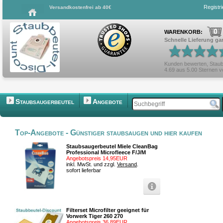
Registr
Versandkostenfrei ab 40€
0
WARENKORB:
Schnelle Lieferung gar
Kunden bewerten,
Staub
4.69
aus
5.00
Sternen 
Staubsaugerbeutel
Angebote
Top-Angebote - Günstiger staubsaugen und hier kaufen
Staubsaugerbeutel Miele CleanBag
Professional Microfleece F/J/M
Angebotspreis 14,95EUR
inkl. MwSt. und zzgl.
Versand
.
sofort lieferbar
Filterset Microfilter geeignet für
Vorwerk Tiger 260 270
Angebotspreis 36,89EUR