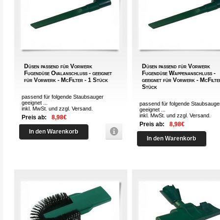
Düsen passend für Vorwerk
Düsen passend für Vorwerk
Fugendüse Ovalanschluss - geeignet
Fugendüse Wappenanschluss -
für Vorwerk - McFilter - 1 Stück
geeignet für Vorwerk - McFilte
Stück
passend für folgende Staubsauger
geeignet ...
passend für folgende Staubsauge
inkl. MwSt. und zzgl.
Versand
.
geeignet ...
inkl. MwSt. und zzgl.
Versand
.
Preis ab:
8,98€
Preis ab:
8,98€
In den Warenkorb
In den Warenkorb