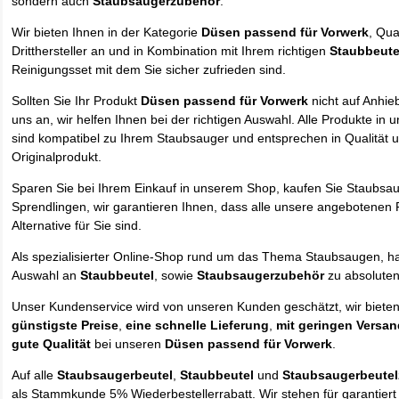
sondern auch
Staubsaugerzubehör
.
Wir bieten Ihnen in der Kategorie
Düsen passend für Vorwerk
, Qua
Dritthersteller an und in Kombination mit Ihrem richtigen
Staubbeute
Reinigungsset mit dem Sie sicher zufrieden sind.
Sollten Sie Ihr Produkt
Düsen passend für Vorwerk
nicht auf Anhie
uns an, wir helfen Ihnen bei der richtigen Auswahl. Alle Produkte in
sind kompatibel zu Ihrem Staubsauger und entsprechen in Qualität u
Originalprodukt.
Sparen Sie bei Ihrem Einkauf in unserem Shop, kaufen Sie Staubsa
Sprendlingen, wir garantieren Ihnen, dass alle unsere angebotenen 
Alternative für Sie sind.
Als spezialisierter Online-Shop rund um das Thema Staubsaugen, ha
Auswahl an
Staubbeutel
, sowie
Staubsaugerzubehör
zu absolute
Unser Kundenservice wird von unseren Kunden geschätzt, wir biete
günstigste Preise
,
eine schnelle Lieferung
,
mit geringen Versa
gute Qualität
bei unseren
Düsen passend für Vorwerk
.
Auf alle
Staubsaugerbeutel
,
Staubbeutel
und
Staubsaugerbeute
als Stammkunde 5% Wiederbestellerrabatt. Wir stehen für garantier