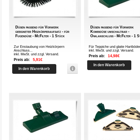
Düsen passend für Vorwerk
Düsen passend für Vorwerk
geeigneter Heizkörperaufsatz - für
Kombidüse umschaltbar -
Fugendüse - McFilter - 1 Stück
Ovalanschluss - McFilter - 1 
Zur Enstaubung von Heizkörpern
Für Teppiche und glatte Hartböden
Anschluss...
inkl. MwSt. und zzgl.
Versand
.
inkl. MwSt. und zzgl.
Versand
.
Preis ab:
14,98€
Preis ab:
5,91€
In den Warenkorb
In den Warenkorb