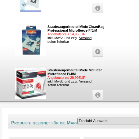
Staubsaugerbeutel Miele CleanBag
Professional Microfleece F/J/M
Angebotspreis 14,95EUR
inkl. MwSt. und zzgl.
Versand
.
sofort lieferbar
Staubsaugerbeutel Miele McFilter
Microfleece F/J/M
Angebotspreis 29,99EUR
inkl. MwSt. und zzgl.
Versand
.
sofort lieferbar
®
Produkte geeignet für die Marke Vorwerk