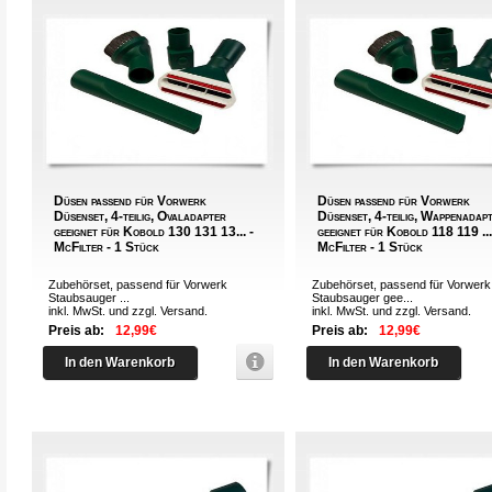
Düsen passend für Vorwerk
Düsen passend für Vorwerk
Düsenset, 4-teilig, Ovaladapter
Düsenset, 4-teilig, Wappenadap
geeignet für Kobold 130 131 13... -
geeignet für Kobold 118 119 ...
McFilter - 1 Stück
McFilter - 1 Stück
Zubehörset, passend für Vorwerk
Zubehörset, passend für Vorwerk
Staubsauger ...
Staubsauger gee...
inkl. MwSt. und zzgl.
Versand
.
inkl. MwSt. und zzgl.
Versand
.
Preis ab:
12,99€
Preis ab:
12,99€
In den Warenkorb
In den Warenkorb