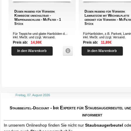
Düsen passend für Vorwerk
Düsen passend für Vorwerk
Kombidüse umschaltbar -
Laminatdüse mit Wechselplatte
Wappenanschluss - McFilter - 1
geeignet für Vorwerk - McFilte
Stück
Stück
Für Teppiche und glatte Hartböden d...
FürHartböden, z.B. Parkett, Lamina
inkl. MwSt. und zzgl.
Versand
.
inkl. MwSt. und zzgl.
Versand
.
Preis ab:
14,98€
Preis ab:
11,89€
In den Warenkorb
In den Warenkorb
Freitag, 07. August 2026
- Ihr Experte für Staubsaugerbeutel u
Staubbeutel-Discount
informiert
In unserem Onlineshop finden Sie nicht nur
Staubsaugerbeutel
od