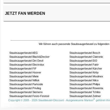
JETZT FAN WERDEN
Wir führen auch passende Staubsaugerbeutel zu folgenden
Staubsaugerbeutel AEG
Staubsaugerbeutel Bosch
Staubsaugerbeutel Black&Decker
Staubsaugerbeutel Clatronic
Staubsaugerbeutel Dirt Devil
Staubsaugerbeutel EIO
Staubsaugerbeutel Electrolux
Staubsaugerbeutel Fakir
Staubsaugerbeutel FIF
Staubsaugerbeutel Kärcher
Staubsaugerbeutel Hoover
Staubsaugerbeutel Kirby
Staubsaugerbeutel Miele
Staubsaugerbeutel Moulinex
Staubsaugerbeutel Nilfisk
Staubsaugerbeutel Nilco
Staubsaugerbeutel Parkside
Staubsaugerbeutel Philips
Staubsaugerbeutel Privileg
Staubsaugerbeutel Rowenta
Staubsaugerbeutel Siemens
Staubsaugerbeutel Tchibo
Staubsaugerbeutel Festo-Festool
Staubsaugerbeutel Zelmer
®
Copyright © 2005 - 2026 Staubbeutel-Discount - Ausgewiesene Marken
gehören ihre