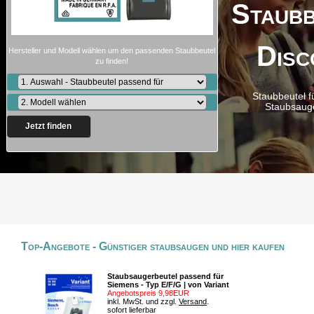
Staubb
Disc
Hersteller und Modell wählen um den passenden Staubbeutel
zu finden!
Staubbeutel f
Staubsaug
Jetzt finden
Top-Angebote - Günstiger staubsaugen und hier kaufen
Staubsaugerbeutel passend für
Siemens - Typ E/F/G | von Variant
Angebotspreis 9,98EUR
inkl. MwSt. und zzgl.
Versand
.
sofort lieferbar