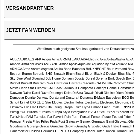
VERSANDPARTNER
JETZT FAN WERDEN
Wir führen auch geeignete Staubsaugerbeutel von Drittanbietern z
ACEC
ADIX
AEG
AFK
Aigger
Airflo
AIRMATE
AKA
AKA-Electric
Akai
Akiba
Alaska
ALFA
Amadis
AmazonBasics
AMBIANO
Amica
Apollo
AquaVac
AquaVac by ewt
Aquavic
ARC
ARNICA
Artec
Arzum
Asgatec
Azuka
Base
Bauhaus
BAUKNECHT
Baur-Versand
Bav
Bestron
Betron
Betronic
BHG
Bimatek
Birum
Bissel
Bitron
Black & Decker
Bliss
Blitz-
Sky
Blue Wind
Bluewind
Bob Home
Bomann
Boosty
Boreal
Borema
Bork
Bosch
Box
Budget
Bulcraft
Bullcraft
Calor
Carrefour
Carrera
Cascade
CATAVENA
Chromex
Chun
Maxx
Clean Star
Cleanfix
CMI
Collo
Columbus
Compacto
Concept
Condel
Construct
Daewoo
Dalco
Darel
Davo
DeLonghi
Delta
DeSina
Dewalt
Dicaff
DieLine
Dilem
Diomi
Domostar
Dunrite
Dunway
Durabrand
Dustcraft
Dynamix
E-Matic
Easyclean
ECG
Ec
Schott
Einhell
EIO
EL
El Star
Elcotec
Electro Helios
Electrolux
Electronic
Electronica
E
Elexavox
Elin
Elite
Elram
Elta
Eltring
Eltropa
Elvita
Elyps
Ematic
Emer
Emide
ERISSO
Eumig
EUP
Eureka
Eurelem
Europa Style
Everglades
EVGO
EWT
Excel
Excellent
Ex
Fakir/Nilco
FAM
Famulus
Far
Favorit
Fein
Ferm
Ferrari
Fersen
Festo-Festool
Fidex
Franger
Fresia
Friac
Frilec
Fuda
Fust
Gateway
Gemex
Germatic
Girmi
Gisowatt
Gle
Goodmans
Gorenje
Gracia
Grandius
Grown
Grundig
Grupelec
Güde
Hako
Hamach
Hausmeister
Helkina
Herkules
HERU
Hit Company
Hitachi
Hofer
Holden
Holland Elec