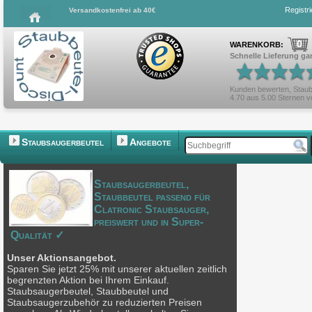
Registr
Versandkostenfrei ab 40€
0
WARENKORB:
Schnelle Lieferung gar
Kunden bewerten,
Staub
4.70
aus
5.00
Sternen 
Staubsaugerbeutel
Angebote
Staubsaugerbeutel,
Staubbeutel passend für
Clatronic Staubsauger,
preiswert und in Super-
Qualität ✓
Unser Aktionsangebot.
Sparen Sie jetzt 25% mit unserer aktuellen zeitlich
begrenzten Aktion bei Ihrem Einkauf.
Staubsaugerbeutel, Staubbeutel und
Staubsaugerzubehör zu reduzierten Preisen