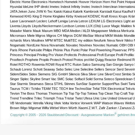
Electric
Home Electronics
Hometech
Hometek
Hoover
Horizon
Horn
Hot Point
Hotpoi
Hyundai
IdeLine
IHP direkt
Imetec
Indesit
Infinity
Inotec
Inotech
Interclean
Internationa
JATA
Jeken
Juno
JVW
K-Tec
Kaiski
Kaisui
Kalorik
Kambrook
Karstadt
Kasui
Kaufhof
Kenwood
KHG
King D Home
Kinglake
Kirby
Kneissel
KOENIC
Kraft
Kress
Krups
Krän
Laser
Lavorwash
Leclerc
Lehoff
Leniga
Lervia
Letron
LEXUM
LG Electronics
Light a
Liventa
Lloyds
Lloyds/Neckermann
Lordson
Lorioto
LUX (Obi)
Luxor
Magic
Maildex
M
Matador
Matrix
Mauk
Maxum
MBO
MDA
Medion / ALDI
Megapower
Melissa
Merkuria
Micromaxx
Miele
Migros
Migros CH
Migros DGM
MioStar
Mistral
MKM
Mobilo
Mondil
richards
Mors
Moulinex
MPM
MTEC
MultiTEC
my edition
Neufunk
Neva
Nevir
Nikko
Nogamatic
NordLine
Nova
Novamatic
Novatec
Novimex
Novotec
Numatic
OBH
OBI
Paris Rhone
Parkside
Philips
Phönix
Plus Punkt
Polar
Pool
Powerking
Powervac
PPS
Princess
Principal
Privileg
Pro Vision
Profectis
Professional
Profi Europe
Profil
Profilio
Prooftech
Prophete
Propilo
Protech
Protool
Protos
proViel
Quigg
Reactor
Redmond
R
Rotel
ROTHO
Rowenta
ROWI
Royal
RTC
Ruton
Salco
Samsung
San Giorgio
Sanyo
Schaub Lorenz
Schott
Seaway
Sebo
Selec Line
Selecline
Sellers
Sencor
Serd
Severi
Sidem/Sidex
Sidex
Siemens
SIG GmbH
Silencio
Silva
Silver Line
SilverCrest
Simbio
S
Singer
Siplec
Skyline
Smart Vac
SMC
Solac
Solfacil
Solid
Sorma
Soteco
Speedclean-
Star
Starmix
Steamass
Steca
STIHL
Stinnes
SunStar
Superior
SupportPlus
Swirl
Tani
Taurus
TCM / Tchibo
TEAM
TEC
TECH line
TechnoStar
Tefal
TEK Electronical
Tekvi
Tevion
The Boss
Thomas
Thomson
Tip Top
Tip-Top
Tokiwa
Top Clean
Top Craft
Top 
Trend
Trendline
Trilec
Triomph
Trisa
Tristar
Twist
Ufesa
Unic Line
United
Universal
VB
Vendomatic
Vetrella
Viking
Vitek
Volta
Vortice
Vorwerk
WAP
Watson
Waves
Weltst
Brown
Wigo
Wigomat
Wilfa
Wirbel
Worn
Würth
Xiaomi
Z.W.T.
Zafir
Zanker / Zanussi
Z
®
Copyright © 2005 - 2026 Staubbeutel-Discount - Ausgewiesene Marken
gehören ihre