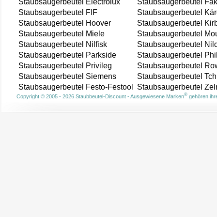
Staubsaugerbeutel Electrolux
Staubsaugerbeutel Fak
Staubsaugerbeutel FIF
Staubsaugerbeutel Kär
Staubsaugerbeutel Hoover
Staubsaugerbeutel Kir
Staubsaugerbeutel Miele
Staubsaugerbeutel Mou
Staubsaugerbeutel Nilfisk
Staubsaugerbeutel Nil
Staubsaugerbeutel Parkside
Staubsaugerbeutel Phi
Staubsaugerbeutel Privileg
Staubsaugerbeutel Ro
Staubsaugerbeutel Siemens
Staubsaugerbeutel Tch
Staubsaugerbeutel Festo-Festool
Staubsaugerbeutel Ze
®
Copyright © 2005 - 2026 Staubbeutel-Discount - Ausgewiesene Marken
gehören ihre