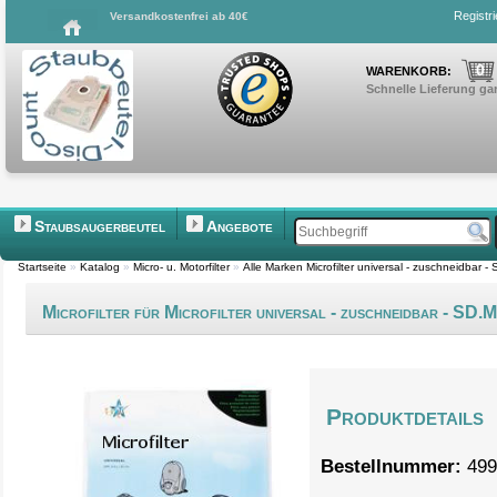
Registr
Versandkostenfrei ab 40€
0
WARENKORB:
Schnelle Lieferung gar
Staubsaugerbeutel
Angebote
Startseite
»
Katalog
»
Micro- u. Motorfilter
»
Alle Marken Microfilter universal - zuschneidbar 
Microfilter für Microfilter universal - zuschneidbar - SD
Produktdetails
Bestellnummer:
499