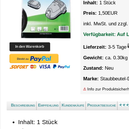
Inhalt:
1 Stück
Preis:
1,50
EUR
inkl. MwSt. und zzgl
Verfügbarkeit:
Auf L
Lieferzeit:
3-5 Tage
Gewicht:
ca. 0.30kg 
Zustand:
Neu
Marke:
Staubbeutel-
Info zur Produktsicherh
Beschreibung
Empfehlung
Kundenkäufe
Produktbesuche
Inhalt: 1 Stück