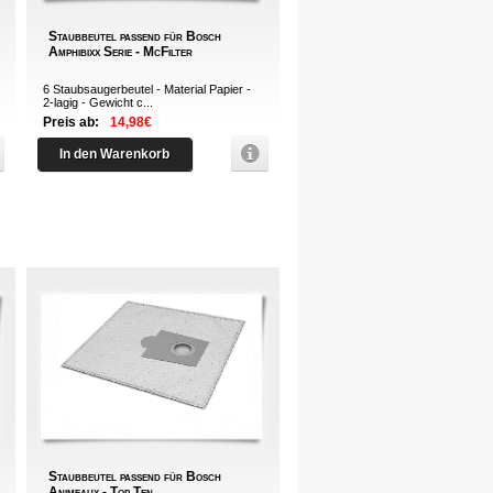
Staubbeutel passend für Bosch
Amphibixx Serie - McFilter
6 Staubsaugerbeutel - Material Papier -
2-lagig - Gewicht c...
Preis ab:
14,98€
In den Warenkorb
Staubbeutel passend für Bosch
Animeaux - Top Ten