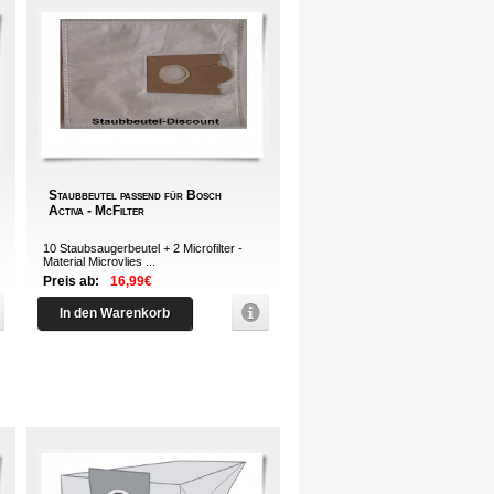
Staubbeutel passend für Bosch
Activa - McFilter
10 Staubsaugerbeutel + 2 Microfilter -
Material Microvlies ...
Preis ab:
16,99€
In den Warenkorb