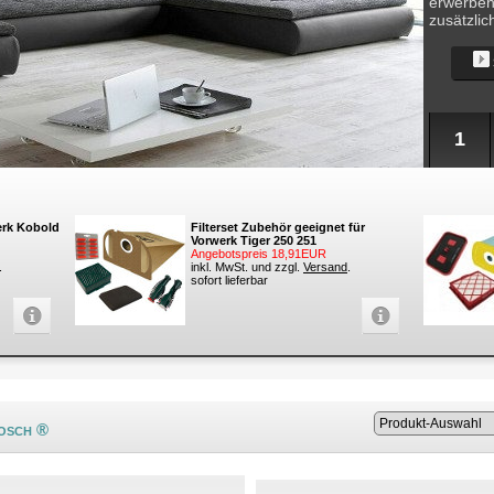
erwerben.
zusätzlic
1
werk Kobold
Filterset Zubehör geeignet für
Vorwerk Tiger 250 251
Angebotspreis 18,91EUR
.
inkl. MwSt. und zzgl.
Versand
.
sofort lieferbar
Bosch ®