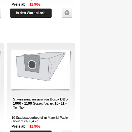
Preis ab:
11,90€
In den Warenkorb
Staubbeutel passend für Bosch BBS
1000 - 1199 Solida / alpha 10- 11 -
Top Ten
10 Staubsaugerbeutel im Material Papier,
Gewicht ca. 0,4 kg...
Preis ab:
11,90€