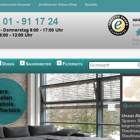
eld-zurück-Garantie
Zertifizierter Online-Shop
Qualität
WAR
Schn
Kund
4.70
Düsen
Saugroboter
Filtersets
Qualitä
Unser A
Sparen Si
begrenzte
Staubsau
Staubsau