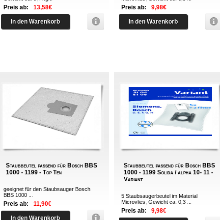
Preis ab:
13,58€
Preis ab:
9,98€
In den Warenkorb
In den Warenkorb
Staubbeutel passend für Bosch BBS
Staubbeutel passend für Bosch BBS
1000 - 1199 - Top Ten
1000 - 1199 Solida / alpha 10- 11 -
Variant
geeignet für den Staubsauger Bosch
BBS 1000 ...
5 Staubsaugerbeutel im Material
Microvlies, Gewicht ca. 0,3 ...
Preis ab:
11,90€
Preis ab:
9,98€
In den Warenkorb