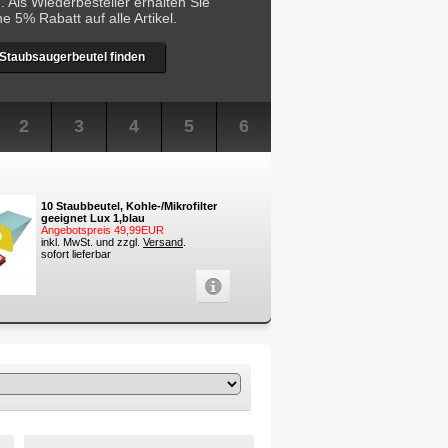
 Als Wiederbesteller erhalten Sie
he 5% Rabatt auf alle Artikel.
Staubsaugerbeutel finden
2
3
4
5
6
10 Staubbeutel, Kohle-/Mikrofilter
geeignet Lux 1,blau
Angebotspreis 49,99EUR
inkl. MwSt. und zzgl.
Versand
.
sofort lieferbar