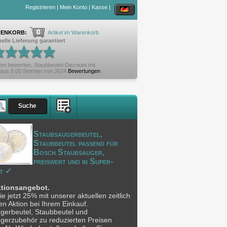
Registrieren
|
Mein Konto
|
Kasse
|
0
ENKORB:
Artikel im Warenkorb
elle Lieferung garantiert
en bewerten,
Staubbeutel-Discount
mit
aus
5.00
Sternen von
3624
Bewertungen
Staubsaugerbeutel,
Staubbeutel passend für
Bosch Staubsauger,
preiswert und in Super-
t ✓
ktionsangebot.
e jetzt 25% mit unserer aktuellen zeitlich
n Aktion bei Ihrem Einkauf.
gerbeutel, Staubbeutel und
gerzubehör zu reduzierten Preisen