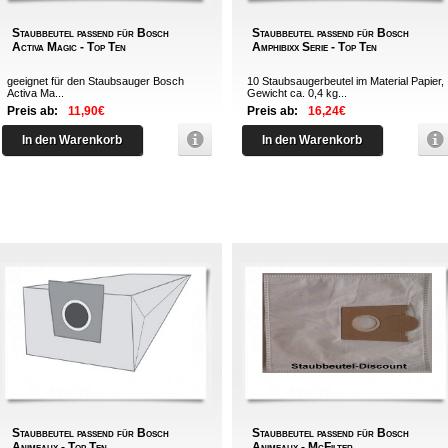
Staubbeutel passend für Bosch
Staubbeutel passend für Bosch
Activa Magic - Top Ten
Amphibixx Serie - Top Ten
geeignet für den Staubsauger Bosch
10 Staubsaugerbeutel im Material Papier,
Activa Ma...
Gewicht ca. 0,4 kg...
Preis ab:
11,90€
Preis ab:
16,24€
In den Warenkorb
In den Warenkorb
Staubbeutel passend für Bosch
Staubbeutel passend für Bosch
Animeaux - Top Ten
Animeaux - McFilter