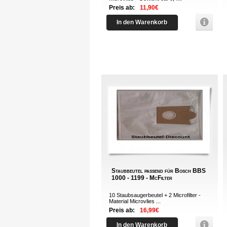
Preis ab:
11,90€
In den Warenkorb
Staubbeutel passend für Bosch BBS
1000 - 1199 - McFilter
10 Staubsaugerbeutel + 2 Microfilter -
Material Microvlies ...
Preis ab:
16,99€
In den Warenkorb