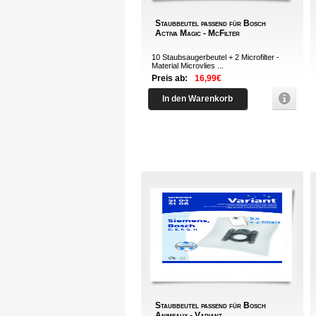
Staubbeutel passend für Bosch
Activa Magic - McFilter
10 Staubsaugerbeutel + 2 Microfilter -
Material Microvlies ...
Preis ab:
16,99€
In den Warenkorb
Staubbeutel passend für Bosch
Animeaux - Variant