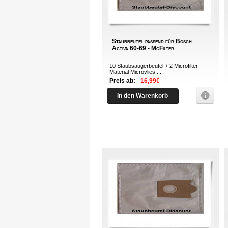
Staubbeutel passend für Bosch
Activa 60-69 - McFilter
10 Staubsaugerbeutel + 2 Microfilter -
Material Microvlies ...
Preis ab:
16,99€
In den Warenkorb