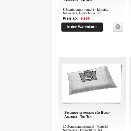
5 Staubsaugerbeutel im Material
Microvlies, Gewicht ca. 0,3 ...
Preis ab:
9,98€
In den Warenkorb
Staubbeutel passend für Bosch
Aquarea - Top Ten
10 Staubsaugerbeutel - Material
Microvlies - Gewicht ca. 0,4...