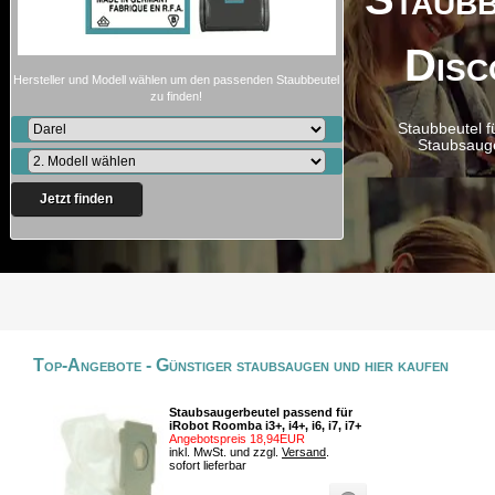
Disc
Hersteller und Modell wählen um den passenden Staubbeutel
zu finden!
Staubbeutel f
Staubsaug
Jetzt finden
Top-Angebote - Günstiger staubsaugen und hier kaufen
Staubsaugerbeutel passend für
iRobot Roomba i3+, i4+, i6, i7, i7+
Angebotspreis 18,94EUR
inkl. MwSt. und zzgl.
Versand
.
sofort lieferbar