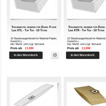
Staubbeutel passend für Darel Floor
Staubbeutel passend für Darel
Line XTL - Top Ten - 10 Tüten
Line XTR - Top Ten - 10 Tüten
10 Staubsaugerbeutel im Material Papier,
10 Staubsaugerbeutel im Material 
Gewicht c...
Gewicht c...
inkl. MwSt. und zzgl.
Versand
.
inkl. MwSt. und zzgl.
Versand
.
Preis ab:
13,99€
Preis ab:
13,99€
In den Warenkorb
In den Warenkorb