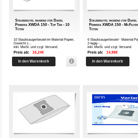
Staubbeutel passend für Darel
Staubbeutel passend für Darel
Primera XWDA 150 - Top Ten - 10
Primera XWDA 150 - McFilter
Tüten
Tüten
10 Staubsaugerbeutel im Material Papier,
6 Staubsaugerbeutel - Material Pa
Gewicht c...
2-lagig -...
inkl. MwSt. und zzgl.
Versand
.
inkl. MwSt. und zzgl.
Versand
.
Preis ab:
16,24€
Preis ab:
14,98€
In den Warenkorb
In den Warenkorb