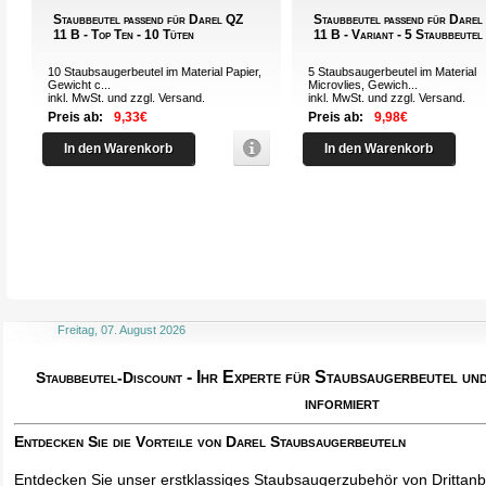
Staubbeutel passend für Darel QZ
Staubbeutel passend für Darel
11 B - Top Ten - 10 Tüten
11 B - Variant - 5 Staubbeutel
10 Staubsaugerbeutel im Material Papier,
5 Staubsaugerbeutel im Material
Gewicht c...
Microvlies, Gewich...
inkl. MwSt. und zzgl.
Versand
.
inkl. MwSt. und zzgl.
Versand
.
Preis ab:
9,33€
Preis ab:
9,98€
In den Warenkorb
In den Warenkorb
Freitag, 07. August 2026
- Ihr Experte für Staubsaugerbeutel u
Staubbeutel-Discount
informiert
Entdecken Sie die Vorteile von Darel Staubsaugerbeuteln
Entdecken Sie unser erstklassiges Staubsaugerzubehör von Drittanbi