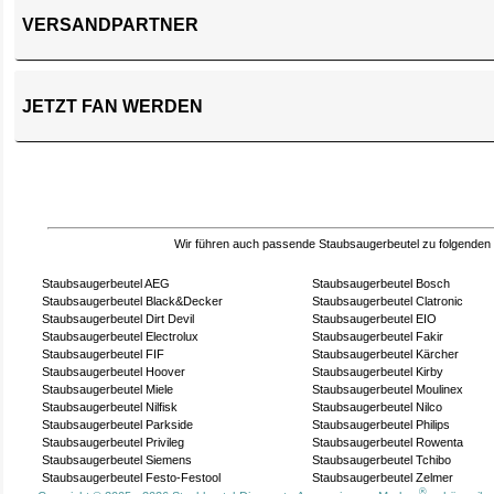
VERSANDPARTNER
JETZT FAN WERDEN
Wir führen auch passende Staubsaugerbeutel zu folgenden
Staubsaugerbeutel AEG
Staubsaugerbeutel Bosch
Staubsaugerbeutel Black&Decker
Staubsaugerbeutel Clatronic
Staubsaugerbeutel Dirt Devil
Staubsaugerbeutel EIO
Staubsaugerbeutel Electrolux
Staubsaugerbeutel Fakir
Staubsaugerbeutel FIF
Staubsaugerbeutel Kärcher
Staubsaugerbeutel Hoover
Staubsaugerbeutel Kirby
Staubsaugerbeutel Miele
Staubsaugerbeutel Moulinex
Staubsaugerbeutel Nilfisk
Staubsaugerbeutel Nilco
Staubsaugerbeutel Parkside
Staubsaugerbeutel Philips
Staubsaugerbeutel Privileg
Staubsaugerbeutel Rowenta
Staubsaugerbeutel Siemens
Staubsaugerbeutel Tchibo
Staubsaugerbeutel Festo-Festool
Staubsaugerbeutel Zelmer
®