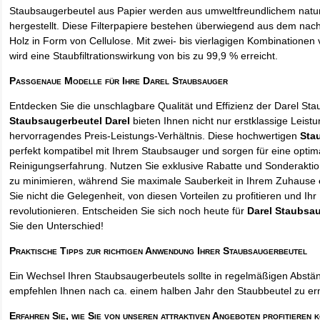
Staubsaugerbeutel aus Papier werden aus umweltfreundlichem natur
hergestellt. Diese Filterpapiere bestehen überwiegend aus dem na
Holz in Form von Cellulose. Mit zwei- bis vierlagigen Kombinationen 
wird eine Staubfiltrationswirkung von bis zu 99,9 % erreicht.
Passgenaue Modelle für Ihre Darel Staubsauger
Entdecken Sie die unschlagbare Qualität und Effizienz der Darel St
Staubsaugerbeutel Darel
bieten Ihnen nicht nur erstklassige Leist
hervorragendes Preis-Leistungs-Verhältnis. Diese hochwertigen
Sta
perfekt kompatibel mit Ihrem Staubsauger und sorgen für eine optim
Reinigungserfahrung. Nutzen Sie exklusive Rabatte und Sonderakti
zu minimieren, während Sie maximale Sauberkeit in Ihrem Zuhause 
Sie nicht die Gelegenheit, von diesen Vorteilen zu profitieren und Ih
revolutionieren. Entscheiden Sie sich noch heute für
Darel Staubsa
Sie den Unterschied!
Praktische Tipps zur richtigen Anwendung Ihrer Staubsaugerbeutel
Ein Wechsel Ihren Staubsaugerbeutels sollte in regelmäßigen Abstän
empfehlen Ihnen nach ca. einem halben Jahr den Staubbeutel zu er
Erfahren Sie, wie Sie von unseren attraktiven Angeboten profitieren 