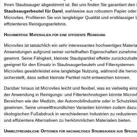
Ihren Staubsauger abgestimmt ist. Bei uns finden Sie garantiert den 
Staubsaugerbeutel für Darel
, wahlweise aus robustem Papier ode
Microvlies. Profitieren Sie von langlebiger Qualität und erstklassiger 
effizienteres Reinigungserlebnis.
Hochwertige Materialien für eine effiziente Reinigung
Microvlies ist tatsächlich ein sehr interessantes hochwertiges Materi
Anwendungen aufgrund seiner vorteilhaften Eigenschaften zunehm
gewinnt. Seine Fähigkeit, kleinste Staubpartikel effektiv zurückzuha
geeignet für den Einsatz in Staubsaugerbeuteln und Filtersystemen. 
Microvlies gewährleistet eine langlebige Nutzung, während die hervo
sicherstellt, dass selbst kleinste Partikel nicht entweichen können.
Darüber hinaus ist Microvlies leicht und flexibel, was es vielseitig e
der Anwendung in Reinigungs- und Filtertechnologien könnte Microvl
Bereichen wie der Medizin, der Automobilindustrie oder in Schutzkl
gewinnen. Seine umweltfreundlichen Varianten könnten zudem dazu 
ökologischen Fußabdruck in verschiedenen Industrien zu reduzieren,
und effizientere Alternativen zu herkömmlichen Materialien bieten.
Umweltfreundliche Optionen für nachhaltiges Staubsaugen aus Spezia