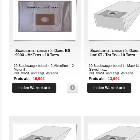
Staubbeutel passend für Darel BS
Staubbeutel passend für Darel
900X - McFilter - 10 Tüten
Line XT - Top Ten - 10 Tüten
10 Staubsaugerbeutel + 2 Microfilter + 2
10 Staubsaugerbeutel im Material 
Motorfil...
Gewicht c...
inkl. MwSt. und zzgl.
Versand
.
inkl. MwSt. und zzgl.
Versand
.
Preis ab:
16,99€
Preis ab:
13,99€
In den Warenkorb
In den Warenkorb