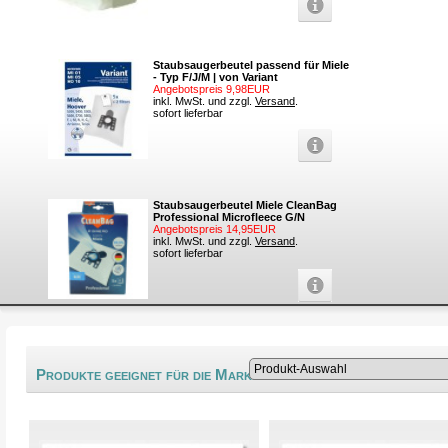
Staubsaugerbeutel passend für Miele
- Typ F/J/M | von Variant
Angebotspreis 9,98EUR
inkl. MwSt. und zzgl.
Versand
.
sofort lieferbar
Staubsaugerbeutel Miele CleanBag
Professional Microfleece G/N
Angebotspreis 14,95EUR
inkl. MwSt. und zzgl.
Versand
.
sofort lieferbar
®
Produkte geeignet für die Marke Darel