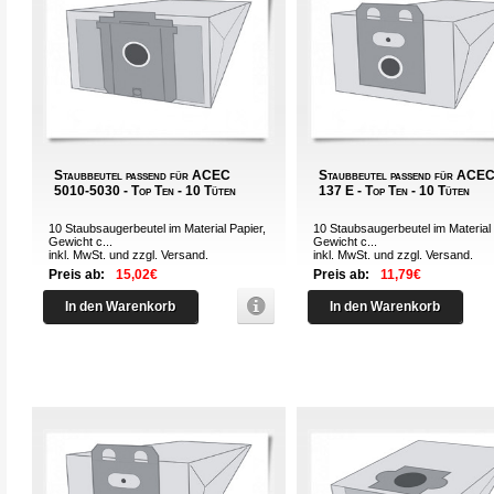
Staubbeutel passend für ACEC
Staubbeutel passend für ACE
5010-5030 - Top Ten - 10 Tüten
137 E - Top Ten - 10 Tüten
10 Staubsaugerbeutel im Material Papier,
10 Staubsaugerbeutel im Material 
Gewicht c...
Gewicht c...
inkl. MwSt. und zzgl.
Versand
.
inkl. MwSt. und zzgl.
Versand
.
Preis ab:
15,02€
Preis ab:
11,79€
In den Warenkorb
In den Warenkorb