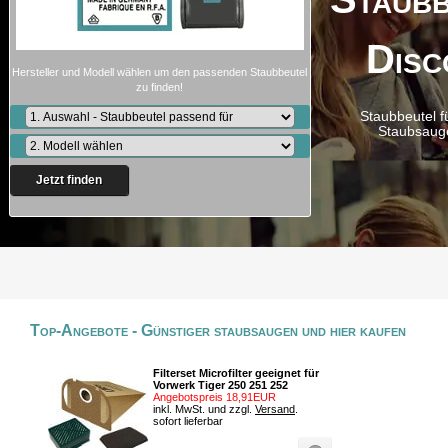
Disc
Hersteller und Modell wählen um den passenden Staubbeutel
zu finden!
Staubbeutel f
Staubsaug
Jetzt finden
Top-Angebote - Günstiger staubsaugen und hier kaufen
Filterset Microfilter geeignet für
Vorwerk Tiger 250 251 252
Angebotspreis 18,91EUR
inkl. MwSt. und zzgl.
Versand
.
sofort lieferbar