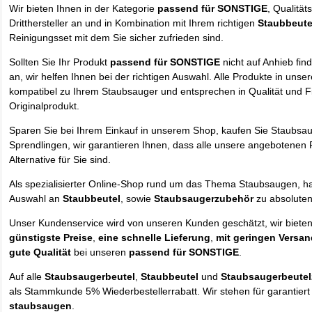
Wir bieten Ihnen in der Kategorie
passend für SONSTIGE
, Qualität
Dritthersteller an und in Kombination mit Ihrem richtigen
Staubbeute
Reinigungsset mit dem Sie sicher zufrieden sind.
Sollten Sie Ihr Produkt
passend für SONSTIGE
nicht auf Anhieb fin
an, wir helfen Ihnen bei der richtigen Auswahl. Alle Produkte in uns
kompatibel zu Ihrem Staubsauger und entsprechen in Qualität und Fi
Originalprodukt.
Sparen Sie bei Ihrem Einkauf in unserem Shop, kaufen Sie Staubsa
Sprendlingen, wir garantieren Ihnen, dass alle unsere angebotenen 
Alternative für Sie sind.
Als spezialisierter Online-Shop rund um das Thema Staubsaugen, ha
Auswahl an
Staubbeutel
, sowie
Staubsaugerzubehör
zu absolute
Unser Kundenservice wird von unseren Kunden geschätzt, wir biete
günstigste Preise
,
eine schnelle Lieferung
,
mit geringen Versa
gute Qualität
bei unseren
passend für SONSTIGE
.
Auf alle
Staubsaugerbeutel
,
Staubbeutel
und
Staubsaugerbeute
als Stammkunde 5% Wiederbestellerrabatt. Wir stehen für garantier
staubsaugen
.