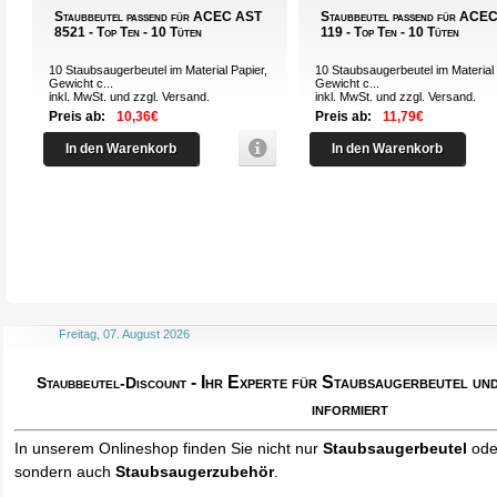
Staubbeutel passend für ACEC AST
Staubbeutel passend für ACE
8521 - Top Ten - 10 Tüten
119 - Top Ten - 10 Tüten
10 Staubsaugerbeutel im Material Papier,
10 Staubsaugerbeutel im Material 
Gewicht c...
Gewicht c...
inkl. MwSt. und zzgl.
Versand
.
inkl. MwSt. und zzgl.
Versand
.
Preis ab:
10,36€
Preis ab:
11,79€
In den Warenkorb
In den Warenkorb
Freitag, 07. August 2026
- Ihr Experte für Staubsaugerbeutel u
Staubbeutel-Discount
informiert
In unserem Onlineshop finden Sie nicht nur
Staubsaugerbeutel
od
sondern auch
Staubsaugerzubehör
.