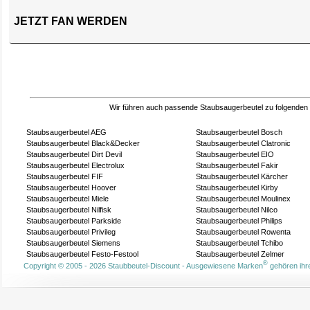
JETZT FAN WERDEN
Wir führen auch passende Staubsaugerbeutel zu folgenden
Staubsaugerbeutel AEG
Staubsaugerbeutel Bosch
Staubsaugerbeutel Black&Decker
Staubsaugerbeutel Clatronic
Staubsaugerbeutel Dirt Devil
Staubsaugerbeutel EIO
Staubsaugerbeutel Electrolux
Staubsaugerbeutel Fakir
Staubsaugerbeutel FIF
Staubsaugerbeutel Kärcher
Staubsaugerbeutel Hoover
Staubsaugerbeutel Kirby
Staubsaugerbeutel Miele
Staubsaugerbeutel Moulinex
Staubsaugerbeutel Nilfisk
Staubsaugerbeutel Nilco
Staubsaugerbeutel Parkside
Staubsaugerbeutel Philips
Staubsaugerbeutel Privileg
Staubsaugerbeutel Rowenta
Staubsaugerbeutel Siemens
Staubsaugerbeutel Tchibo
Staubsaugerbeutel Festo-Festool
Staubsaugerbeutel Zelmer
®
Copyright © 2005 - 2026 Staubbeutel-Discount - Ausgewiesene Marken
gehören ihre