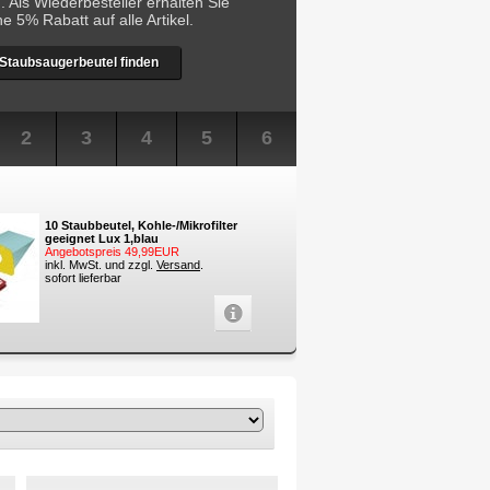
 Als Wiederbesteller erhalten Sie
he 5% Rabatt auf alle Artikel.
Staubsaugerbeutel finden
2
3
4
5
6
10 Staubbeutel, Kohle-/Mikrofilter
geeignet Lux 1,blau
Angebotspreis 49,99EUR
inkl. MwSt. und zzgl.
Versand
.
sofort lieferbar