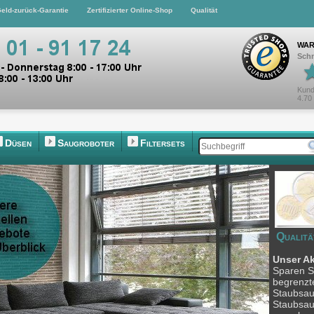
eld-zurück-Garantie
Zertifizierter Online-Shop
Qualität
WAR
Schn
Kund
4.70
Düsen
Saugroboter
Filtersets
Qualitä
Unser A
Sparen Si
begrenzte
Staubsau
Staubsau