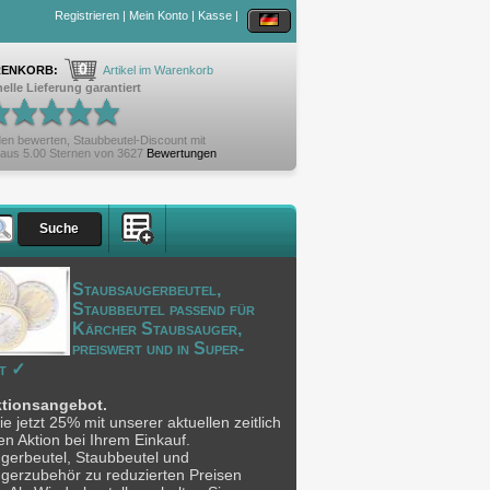
Registrieren
|
Mein Konto
|
Kasse
|
0
ENKORB:
Artikel im Warenkorb
elle Lieferung garantiert
en bewerten,
Staubbeutel-Discount
mit
aus
5.00
Sternen von
3627
Bewertungen
Staubsaugerbeutel,
Staubbeutel passend für
Kärcher Staubsauger,
preiswert und in Super-
t ✓
ktionsangebot.
e jetzt 25% mit unserer aktuellen zeitlich
n Aktion bei Ihrem Einkauf.
gerbeutel, Staubbeutel und
gerzubehör zu reduzierten Preisen