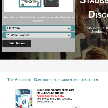
Disc
Hersteller und Modell wählen um den passenden Staubbeutel
zu finden!
Staubbeutel f
Staubsaug
Jetzt finden
Top-Angebote - Günstiger staubsaugen und hier kaufen
Staubsaugerbeutel Miele G/N
HYCLEAN 3D original
Angebotspreis 40,64EUR
inkl. MwSt. und zzgl.
Versand
.
sofort lieferbar