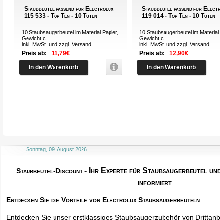
Staubbeutel passend für Electrolux
Staubbeutel passend für Elect
115 533 - Top Ten - 10 Tüten
119 014 - Top Ten - 10 Tüten
10 Staubsaugerbeutel im Material Papier,
10 Staubsaugerbeutel im Material 
Gewicht c...
Gewicht c...
inkl. MwSt. und zzgl.
Versand
.
inkl. MwSt. und zzgl.
Versand
.
Preis ab:
11,79€
Preis ab:
12,90€
In den Warenkorb
In den Warenkorb
Sonntag, 09. August 2026
- Ihr Experte für Staubsaugerbeutel u
Staubbeutel-Discount
informiert
Entdecken Sie die Vorteile von Electrolux Staubsaugerbeuteln
Entdecken Sie unser erstklassiges Staubsaugerzubehör von Drittanbi