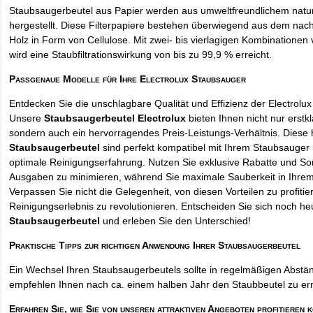
Staubsaugerbeutel aus Papier werden aus umweltfreundlichem natur
hergestellt. Diese Filterpapiere bestehen überwiegend aus dem na
Holz in Form von Cellulose. Mit zwei- bis vierlagigen Kombinationen 
wird eine Staubfiltrationswirkung von bis zu 99,9 % erreicht.
Passgenaue Modelle für Ihre Electrolux Staubsauger
Entdecken Sie die unschlagbare Qualität und Effizienz der Electrolu
Unsere
Staubsaugerbeutel Electrolux
bieten Ihnen nicht nur erstk
sondern auch ein hervorragendes Preis-Leistungs-Verhältnis. Diese
Staubsaugerbeutel
sind perfekt kompatibel mit Ihrem Staubsauger 
optimale Reinigungserfahrung. Nutzen Sie exklusive Rabatte und So
Ausgaben zu minimieren, während Sie maximale Sauberkeit in Ihre
Verpassen Sie nicht die Gelegenheit, von diesen Vorteilen zu profitie
Reinigungserlebnis zu revolutionieren. Entscheiden Sie sich noch he
Staubsaugerbeutel
und erleben Sie den Unterschied!
Praktische Tipps zur richtigen Anwendung Ihrer Staubsaugerbeutel
Ein Wechsel Ihren Staubsaugerbeutels sollte in regelmäßigen Abstän
empfehlen Ihnen nach ca. einem halben Jahr den Staubbeutel zu er
Erfahren Sie, wie Sie von unseren attraktiven Angeboten profitieren 