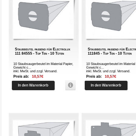
Staubbeutel passend für Electrolux
Staubbeutel passend für Elect
111 84555 - Top Ten - 10 Tüten
111845 - Top Ten - 10 Tüten
10 Staubsaugerbeutel im Material Papier,
10 Staubsaugerbeutel im Material 
Gewicht c...
Gewicht c...
inkl. MwSt. und zzgl.
Versand
.
inkl. MwSt. und zzgl.
Versand
.
Preis ab:
10,57€
Preis ab:
10,57€
In den Warenkorb
In den Warenkorb