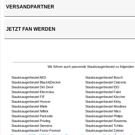
VERSANDPARTNER
JETZT FAN WERDEN
Wir führen auch passende Staubsaugerbeutel zu folgenden
Staubsaugerbeutel AEG
Staubsaugerbeutel Bosch
Staubsaugerbeutel Black&Decker
Staubsaugerbeutel Clatronic
Staubsaugerbeutel Dirt Devil
Staubsaugerbeutel EIO
Staubsaugerbeutel Electrolux
Staubsaugerbeutel Fakir
Staubsaugerbeutel FIF
Staubsaugerbeutel Kärcher
Staubsaugerbeutel Hoover
Staubsaugerbeutel Kirby
Staubsaugerbeutel Miele
Staubsaugerbeutel Moulinex
Staubsaugerbeutel Nilfisk
Staubsaugerbeutel Nilco
Staubsaugerbeutel Parkside
Staubsaugerbeutel Philips
Staubsaugerbeutel Privileg
Staubsaugerbeutel Rowenta
Staubsaugerbeutel Siemens
Staubsaugerbeutel Tchibo
Staubsaugerbeutel Festo-Festool
Staubsaugerbeutel Zelmer
®