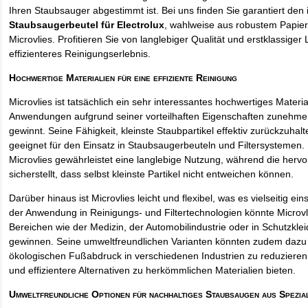
Ihren Staubsauger abgestimmt ist. Bei uns finden Sie garantiert den 
Staubsaugerbeutel für Electrolux
, wahlweise aus robustem Papie
Microvlies. Profitieren Sie von langlebiger Qualität und erstklassiger 
effizienteres Reinigungserlebnis.
Hochwertige Materialien für eine effiziente Reinigung
Microvlies ist tatsächlich ein sehr interessantes hochwertiges Materi
Anwendungen aufgrund seiner vorteilhaften Eigenschaften zunehm
gewinnt. Seine Fähigkeit, kleinste Staubpartikel effektiv zurückzuha
geeignet für den Einsatz in Staubsaugerbeuteln und Filtersystemen. 
Microvlies gewährleistet eine langlebige Nutzung, während die hervo
sicherstellt, dass selbst kleinste Partikel nicht entweichen können.
Darüber hinaus ist Microvlies leicht und flexibel, was es vielseitig e
der Anwendung in Reinigungs- und Filtertechnologien könnte Microvl
Bereichen wie der Medizin, der Automobilindustrie oder in Schutzkl
gewinnen. Seine umweltfreundlichen Varianten könnten zudem dazu 
ökologischen Fußabdruck in verschiedenen Industrien zu reduzieren,
und effizientere Alternativen zu herkömmlichen Materialien bieten.
Umweltfreundliche Optionen für nachhaltiges Staubsaugen aus Spezia