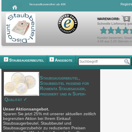
Registr
Versandkostenfrei ab 40€
0
WARENKORB:
Schnelle Lieferung gar
Kunden bewerten,
Staub
4.69
aus
5.00
Sternen 
Staubsaugerbeutel
Angebote
Staubsaugerbeutel,
Staubbeutel passend für
Rowenta Staubsauger,
preiswert und in Super-
Qualität ✓
Unser Aktionsangebot.
Sparen Sie jetzt 25% mit unserer aktuellen zeitlich
begrenzten Aktion bei Ihrem Einkauf.
Staubsaugerbeutel, Staubbeutel und
Staubsaugerzubehör zu reduzierten Preisen