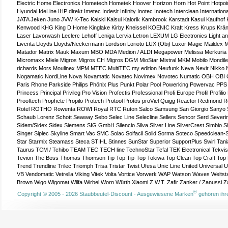
Electric
Home Electronics
Hometech
Hometek
Hoover
Horizon
Horn
Hot Point
Hotpoi
Hyundai
IdeLine
IHP direkt
Imetec
Indesit
Infinity
Inotec
Inotech
Interclean
Internationa
JATA
Jeken
Juno
JVW
K-Tec
Kaiski
Kaisui
Kalorik
Kambrook
Karstadt
Kasui
Kaufhof
Kenwood
KHG
King D Home
Kinglake
Kirby
Kneissel
KOENIC
Kraft
Kress
Krups
Krän
Laser
Lavorwash
Leclerc
Lehoff
Leniga
Lervia
Letron
LEXUM
LG Electronics
Light a
Liventa
Lloyds
Lloyds/Neckermann
Lordson
Lorioto
LUX (Obi)
Luxor
Magic
Maildex
M
Matador
Matrix
Mauk
Maxum
MBO
MDA
Medion / ALDI
Megapower
Melissa
Merkuria
Micromaxx
Miele
Migros
Migros CH
Migros DGM
MioStar
Mistral
MKM
Mobilo
Mondil
richards
Mors
Moulinex
MPM
MTEC
MultiTEC
my edition
Neufunk
Neva
Nevir
Nikko
Nogamatic
NordLine
Nova
Novamatic
Novatec
Novimex
Novotec
Numatic
OBH
OBI
Paris Rhone
Parkside
Philips
Phönix
Plus Punkt
Polar
Pool
Powerking
Powervac
PPS
Princess
Principal
Privileg
Pro Vision
Profectis
Professional
Profi Europe
Profil
Profilio
Prooftech
Prophete
Propilo
Protech
Protool
Protos
proViel
Quigg
Reactor
Redmond
R
Rotel
ROTHO
Rowenta
ROWI
Royal
RTC
Ruton
Salco
Samsung
San Giorgio
Sanyo
Schaub Lorenz
Schott
Seaway
Sebo
Selec Line
Selecline
Sellers
Sencor
Serd
Severi
Sidem/Sidex
Sidex
Siemens
SIG GmbH
Silencio
Silva
Silver Line
SilverCrest
Simbio
S
Singer
Siplec
Skyline
Smart Vac
SMC
Solac
Solfacil
Solid
Sorma
Soteco
Speedclean-
Star
Starmix
Steamass
Steca
STIHL
Stinnes
SunStar
Superior
SupportPlus
Swirl
Tani
Taurus
TCM / Tchibo
TEAM
TEC
TECH line
TechnoStar
Tefal
TEK Electronical
Tekvi
Tevion
The Boss
Thomas
Thomson
Tip Top
Tip-Top
Tokiwa
Top Clean
Top Craft
Top 
Trend
Trendline
Trilec
Triomph
Trisa
Tristar
Twist
Ufesa
Unic Line
United
Universal
VB
Vendomatic
Vetrella
Viking
Vitek
Volta
Vortice
Vorwerk
WAP
Watson
Waves
Weltst
Brown
Wigo
Wigomat
Wilfa
Wirbel
Worn
Würth
Xiaomi
Z.W.T.
Zafir
Zanker / Zanussi
Z
®
Copyright © 2005 - 2026 Staubbeutel-Discount - Ausgewiesene Marken
gehören ihre