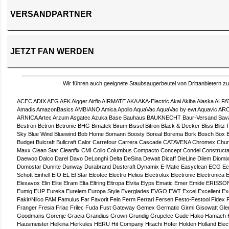
VERSANDPARTNER
JETZT FAN WERDEN
Wir führen auch geeignete Staubsaugerbeutel von Drittanbietern z
ACEC
ADIX
AEG
AFK
Aigger
Airflo
AIRMATE
AKA
AKA-Electric
Akai
Akiba
Alaska
ALFA
Amadis
AmazonBasics
AMBIANO
Amica
Apollo
AquaVac
AquaVac by ewt
Aquavic
ARC
ARNICA
Artec
Arzum
Asgatec
Azuka
Base
Bauhaus
BAUKNECHT
Baur-Versand
Bav
Bestron
Betron
Betronic
BHG
Bimatek
Birum
Bissel
Bitron
Black & Decker
Bliss
Blitz-
Sky
Blue Wind
Bluewind
Bob Home
Bomann
Boosty
Boreal
Borema
Bork
Bosch
Box
Budget
Bulcraft
Bullcraft
Calor
Carrefour
Carrera
Cascade
CATAVENA
Chromex
Chun
Maxx
Clean Star
Cleanfix
CMI
Collo
Columbus
Compacto
Concept
Condel
Construct
Daewoo
Dalco
Darel
Davo
DeLonghi
Delta
DeSina
Dewalt
Dicaff
DieLine
Dilem
Diomi
Domostar
Dunrite
Dunway
Durabrand
Dustcraft
Dynamix
E-Matic
Easyclean
ECG
Ec
Schott
Einhell
EIO
EL
El Star
Elcotec
Electro Helios
Electrolux
Electronic
Electronica
E
Elexavox
Elin
Elite
Elram
Elta
Eltring
Eltropa
Elvita
Elyps
Ematic
Emer
Emide
ERISSO
Eumig
EUP
Eureka
Eurelem
Europa Style
Everglades
EVGO
EWT
Excel
Excellent
Ex
Fakir/Nilco
FAM
Famulus
Far
Favorit
Fein
Ferm
Ferrari
Fersen
Festo-Festool
Fidex
Franger
Fresia
Friac
Frilec
Fuda
Fust
Gateway
Gemex
Germatic
Girmi
Gisowatt
Gle
Goodmans
Gorenje
Gracia
Grandius
Grown
Grundig
Grupelec
Güde
Hako
Hamach
Hausmeister
Helkina
Herkules
HERU
Hit Company
Hitachi
Hofer
Holden
Holland Elec