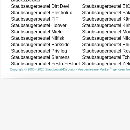
Staubsaugerbeutel Dirt Devil
Staubsaugerbeutel EI
Staubsaugerbeutel Electrolux
Staubsaugerbeutel Fak
Staubsaugerbeutel FIF
Staubsaugerbeutel Kär
Staubsaugerbeutel Hoover
Staubsaugerbeutel Kir
Staubsaugerbeutel Miele
Staubsaugerbeutel Mou
Staubsaugerbeutel Nilfisk
Staubsaugerbeutel Nil
Staubsaugerbeutel Parkside
Staubsaugerbeutel Phi
Staubsaugerbeutel Privileg
Staubsaugerbeutel Ro
Staubsaugerbeutel Siemens
Staubsaugerbeutel Tch
Staubsaugerbeutel Festo-Festool
Staubsaugerbeutel Ze
®
Copyright © 2005 - 2026 Staubbeutel-Discount - Ausgewiesene Marken
gehören ihre