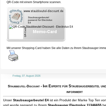
QR-Code mit einem Smartphone scannen.
Staubsaugerbeutel
passend für Electrolux
E4
Mit unserer Shopping-Card haben Sie alle Daten zu Ihrem Staubsauger immer 
Freitag, 07. August 2026
- Ihr Experte für Staubsaugerbeutel u
Staubbeutel-Discount
informiert
Unser
Staubsaugerbeutel E4
ist ein Produkt der Marke Top Ten vo
und wurde passend zu Ihrem
Staubsauger Electrolux 11346655
he