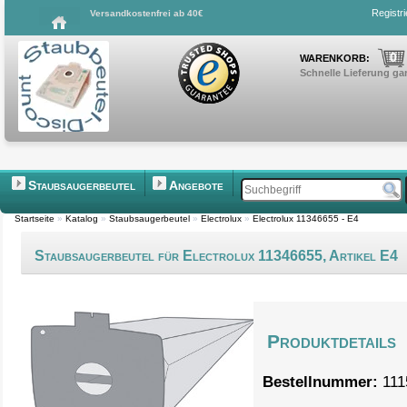
Registr
Versandkostenfrei ab 40€
0
WARENKORB:
Schnelle Lieferung gar
Staubsaugerbeutel
Angebote
Startseite
»
Katalog
»
Staubsaugerbeutel
»
Electrolux
»
Electrolux 11346655 - E4
Staubsaugerbeutel für Electrolux 11346655, Artikel E4
Produktdetails
Bestellnummer:
111