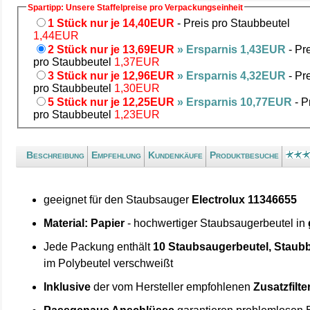
Spartipp: Unsere Staffelpreise pro Verpackungseinheit
1 Stück nur je 14,40EUR
- Preis pro Staubbeutel
1,44EUR
2 Stück nur je 13,69EUR
» Ersparnis 1,43EUR
- Pr
pro Staubbeutel
1,37EUR
3 Stück nur je 12,96EUR
» Ersparnis 4,32EUR
- Pr
pro Staubbeutel
1,30EUR
5 Stück nur je 12,25EUR
» Ersparnis 10,77EUR
- P
pro Staubbeutel
1,23EUR
Beschreibung
Empfehlung
Kundenkäufe
Produktbesuche
geeignet für den Staubsauger
Electrolux 11346655
Material: Papier
- hochwertiger Staubsaugerbeutel in
Jede Packung enthält
10 Staubsaugerbeutel, Staubb
im Polybeutel verschweißt
Inklusive
der vom Hersteller empfohlenen
Zusatzfilte