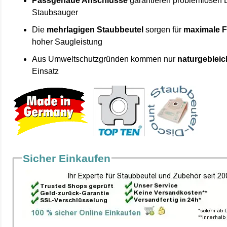
Passgenaue Anschlüsse
garantieren problemlosen 
Staubsauger
Die
mehrlagigen Staubbeutel
sorgen für
maximale F
hoher Saugleistung
Aus Umweltschutzgründen kommen nur
naturgebleic
Einsatz
Sicher Einkaufen