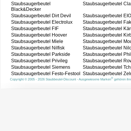
Staubsaugerbeutel
Staubsaugerbeutel Cla
Black&Decker
Staubsaugerbeutel Dirt Devil
Staubsaugerbeutel EI
Staubsaugerbeutel Electrolux
Staubsaugerbeutel Fak
Staubsaugerbeutel FIF
Staubsaugerbeutel Kär
Staubsaugerbeutel Hoover
Staubsaugerbeutel Kir
Staubsaugerbeutel Miele
Staubsaugerbeutel Mou
Staubsaugerbeutel Nilfisk
Staubsaugerbeutel Nil
Staubsaugerbeutel Parkside
Staubsaugerbeutel Phi
Staubsaugerbeutel Privileg
Staubsaugerbeutel Ro
Staubsaugerbeutel Siemens
Staubsaugerbeutel Tch
Staubsaugerbeutel Festo-Festool
Staubsaugerbeutel Ze
®
Copyright © 2005 - 2026 Staubbeutel-Discount - Ausgewiesene Marken
gehören ihre