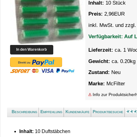
Inhalt:
10 Stück
Preis:
2,96
EUR
inkl. MwSt. und zzgl
Verfügbarkeit:
Auf L
Lieferzeit:
ca. 1 Wo
Gewicht:
ca. 0.20kg 
Zustand:
Neu
Marke:
McFilter
Info zur Produktsicherh
Beschreibung
Empfehlung
Kundenkäufe
Produktbesuche
Inhalt:
10 Duftstäbchen