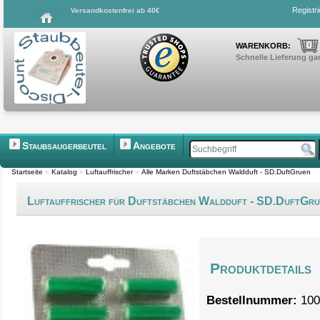
Registr
Versandkostenfrei ab 40€
0
WARENKORB:
Schnelle Lieferung gar
Staubsaugerbeutel
Angebote
Startseite
»
Katalog
»
Luftauffrischer
»
Alle Marken Duftstäbchen Waldduft - SD.DuftGruen
Luftauffrischer für Duftstäbchen Waldduft - SD.DuftGru
Produktdetails
Bestellnummer:
100