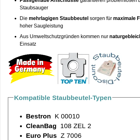
Passgenaue Anschlüsse
garantieren problemlosen 
Staubsauger
Die
mehrlagigen Staubbeutel
sorgen für
maximale F
hoher Saugleistung
Aus Umweltschutzgründen kommen nur
naturgebleic
Einsatz
Kompatible Staubbeutel-Typen
Bestron
K 00010
CleanBag
108 ZEL 2
Euro Plus
Z 7006