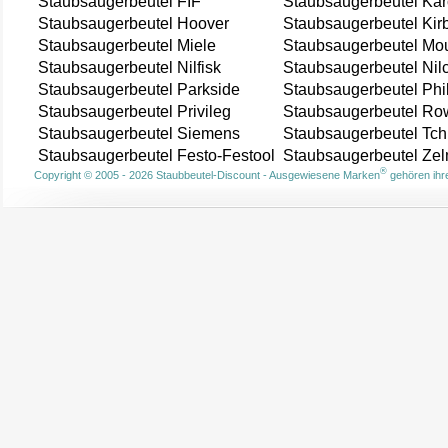
Staubsaugerbeutel FIF
Staubsaugerbeutel Kär
Staubsaugerbeutel Hoover
Staubsaugerbeutel Kir
Staubsaugerbeutel Miele
Staubsaugerbeutel Mou
Staubsaugerbeutel Nilfisk
Staubsaugerbeutel Nil
Staubsaugerbeutel Parkside
Staubsaugerbeutel Phi
Staubsaugerbeutel Privileg
Staubsaugerbeutel Ro
Staubsaugerbeutel Siemens
Staubsaugerbeutel Tch
Staubsaugerbeutel Festo-Festool
Staubsaugerbeutel Ze
®
Copyright © 2005 - 2026 Staubbeutel-Discount - Ausgewiesene Marken
gehören ihre