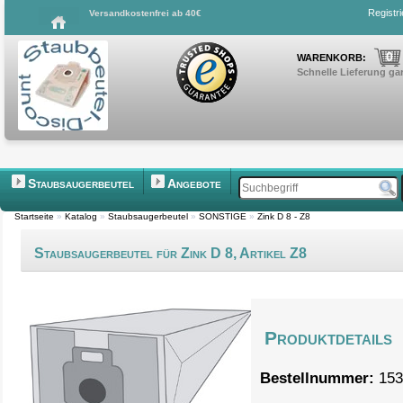
Registr
Versandkostenfrei ab 40€
0
WARENKORB:
Schnelle Lieferung gar
Staubsaugerbeutel
Angebote
Startseite
»
Katalog
»
Staubsaugerbeutel
»
SONSTIGE
»
Zink D 8 - Z8
Staubsaugerbeutel für Zink D 8, Artikel Z8
Produktdetails
Bestellnummer:
153