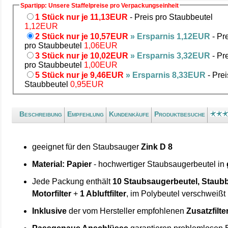
Spartipp: Unsere Staffelpreise pro Verpackungseinheit
1 Stück nur je 11,13EUR
- Preis pro Staubbeutel
1,12EUR
2 Stück nur je 10,57EUR
» Ersparnis 1,12EUR
- Pr
pro Staubbeutel
1,06EUR
3 Stück nur je 10,02EUR
» Ersparnis 3,32EUR
- Pr
pro Staubbeutel
1,00EUR
5 Stück nur je 9,46EUR
» Ersparnis 8,33EUR
- Prei
Staubbeutel
0,95EUR
Beschreibung
Empfehlung
Kundenkäufe
Produktbesuche
geeignet für den Staubsauger
Zink D 8
Material: Papier
- hochwertiger Staubsaugerbeutel in
Jede Packung enthält
10 Staubsaugerbeutel, Staubb
Motorfilter
+
1 Abluftfilter
, im Polybeutel verschweißt
Inklusive
der vom Hersteller empfohlenen
Zusatzfilte