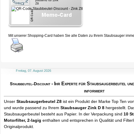
passend für Zink
Z8
Mit unserer Shopping-Card haben Sie alle Daten zu Ihrem Staubsauger immer 
Freitag, 07. August 2026
- Ihr Experte für Staubsaugerbeutel u
Staubbeutel-Discount
informiert
Unser
Staubsaugerbeutel Z8
ist ein Produkt der Marke Top Ten vo
und wurde passend zu Ihrem
Staubsauger Zink D 8
hergestellt. Da
Staubsaugerbeutel besteht aus Papier. In der Verpackung sind
10 S
Motorfilter, 2-lagig
enthalten und entsprechen in Qualität und Filter
Originalprodukt.