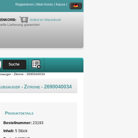
Registrieren
|
Mein Konto
|
Kasse
|
0
ENKORB:
Artikel im Warenkorb
elle Lieferung garantiert
ubsauger - Zitrone - 2690040034
taubsauger - Zitrone - 2690040034
Produktdetails
Bestellnummer:
23193
Inhalt:
5 Stück