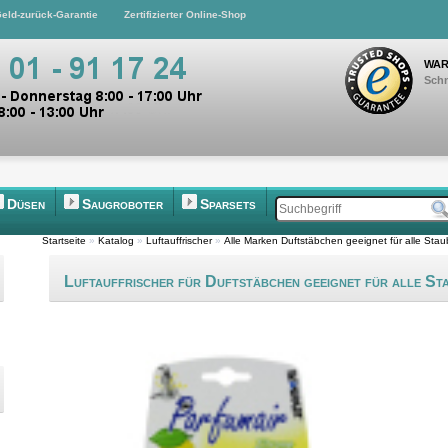
eld-zurück-Garantie
Zertifizierter Online-Shop
WAR
Schn
Düsen
Saugroboter
Sparsets
Startseite
»
Katalog
»
Luftauffrischer
»
Alle Marken Duftstäbchen geeignet für alle Sta
Luftauffrischer für Duftstäbchen geeignet für alle S