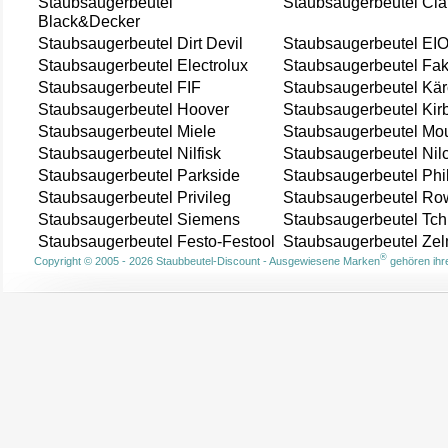
Staubsaugerbeutel
Staubsaugerbeutel Cla
Black&Decker
Staubsaugerbeutel Dirt Devil
Staubsaugerbeutel EI
Staubsaugerbeutel Electrolux
Staubsaugerbeutel Fak
Staubsaugerbeutel FIF
Staubsaugerbeutel Kär
Staubsaugerbeutel Hoover
Staubsaugerbeutel Kir
Staubsaugerbeutel Miele
Staubsaugerbeutel Mou
Staubsaugerbeutel Nilfisk
Staubsaugerbeutel Nil
Staubsaugerbeutel Parkside
Staubsaugerbeutel Phi
Staubsaugerbeutel Privileg
Staubsaugerbeutel Ro
Staubsaugerbeutel Siemens
Staubsaugerbeutel Tch
Staubsaugerbeutel Festo-Festool
Staubsaugerbeutel Ze
®
Copyright © 2005 - 2026 Staubbeutel-Discount - Ausgewiesene Marken
gehören ihre