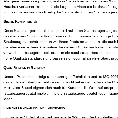
Allergene zuverlässig zurück, sodass Sie sich auf ein sauberes Wohl
Haushalt verlassen können. Jede Lage des Materials ist darauf ausgel
zu maximieren und gleichzeitig die Saugleistung Ihres Staubsaugers 
Breite Kompatibilität
Diese Staubsaugerbeutel sind speziell auf Ihren Staubsauger abges
passgenauen Sitz ohne Kompromisse. Durch unsere langjährige Erf
Staubsaugerzubehör können wir Ihnen Produkte anbieten, die auch
Geräten eine sichere Alternative darstellen. Ob Sie nach -kärcher st
vorwerk staubsaugerbeutel- oder -miele staubsaugerbeutel- suchen: 
hohe Qualitätsstandards und passen sich optimal an viele Staubsau
Qualität made in Germany
Unsere Produktion erfolgt unter strengen Richtlinien und ist ISO 9001 
gewährleistet Staubbeutel-Discount gleichbleibende, verlässliche Pro
Microvlies-Beutel eignen sich auch für Kunden, die Wert auf anspruch
-staubsaugerbeutel miele-, -miele gn staubsaugerbeutel- oder -sie
legen.
Einfache Handhabung und Entsorgung
Ein weiterer Vorteil ist der unkomplizierte Wechsel: Die Papphalteru