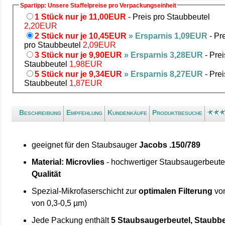
Spartipp: Unsere Staffelpreise pro Verpackungseinheit
1 Stück nur je 11,00EUR
- Preis pro Staubbeutel
2,20EUR
2 Stück nur je 10,45EUR
» Ersparnis 1,09EUR
- Pr
pro Staubbeutel
2,09EUR
3 Stück nur je 9,90EUR
» Ersparnis 3,28EUR
- Prei
Staubbeutel
1,98EUR
5 Stück nur je 9,34EUR
» Ersparnis 8,27EUR
- Prei
Staubbeutel
1,87EUR
Beschreibung
Empfehlung
Kundenkäufe
Produktbesuche
geeignet für den Staubsauger
Jacobs .150/789
Material: Microvlies
- hochwertiger Staubsaugerbeute
Qualität
Spezial-Mikrofaserschicht zur
optimalen Filterung
von
von 0,3-0,5 µm)
Jede Packung enthält
5 Staubsaugerbeutel, Staubbe