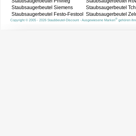
Staubsaugerbeutel Privileg
Staubsaugerbeutel Ro
Staubsaugerbeutel Siemens
Staubsaugerbeutel Tch
Staubsaugerbeutel Festo-Festool
Staubsaugerbeutel Ze
®
Copyright © 2005 - 2026 Staubbeutel-Discount - Ausgewiesene Marken
gehören ihre