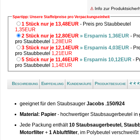
Info zur Produktsicherh
Spartipp: Unsere Staffelpreise pro Verpackungseinheit
1 Stück nur je 13,48EUR
- Preis pro Staubbeutel
1,35EUR
2 Stück nur je 12,80EUR
» Ersparnis 1,36EUR
- Pr
pro Staubbeutel
1,28EUR
3 Stück nur je 12,14EUR
» Ersparnis 4,03EUR
- Pr
pro Staubbeutel
1,21EUR
5 Stück nur je 11,46EUR
» Ersparnis 10,12EUR
- P
pro Staubbeutel
1,14EUR
Beschreibung
Empfehlung
Kundenkäufe
Produktbesuche
geeignet für den Staubsauger
Jacobs .150/924
Material: Papier
- hochwertiger Staubsaugerbeutel in
Jede Packung enthält
10 Staubsaugerbeutel, Staubb
Motorfilter
+
1 Abluftfilter
, im Polybeutel verschweißt