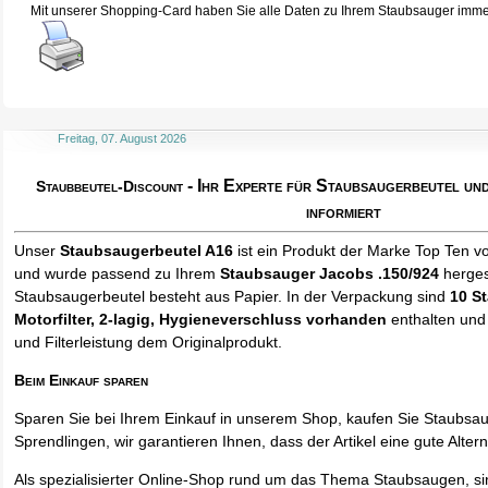
Mit unserer Shopping-Card haben Sie alle Daten zu Ihrem Staubsauger immer 
Freitag, 07. August 2026
- Ihr Experte für Staubsaugerbeutel u
Staubbeutel-Discount
informiert
Unser
Staubsaugerbeutel A16
ist ein Produkt der Marke Top Ten v
und wurde passend zu Ihrem
Staubsauger Jacobs .150/924
hergest
Staubsaugerbeutel besteht aus Papier. In der Verpackung sind
10 S
Motorfilter, 2-lagig, Hygieneverschluss vorhanden
enthalten und 
und Filterleistung dem Originalprodukt.
Beim Einkauf sparen
Sparen Sie bei Ihrem Einkauf in unserem Shop, kaufen Sie Staubsa
Sprendlingen, wir garantieren Ihnen, dass der Artikel eine gute Alterna
Als spezialisierter Online-Shop rund um das Thema Staubsaugen, si