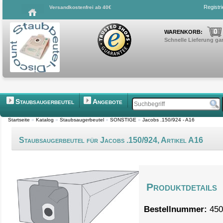
Registr
Versandkostenfrei ab 40€
0
WARENKORB:
Schnelle Lieferung gar
Staubsaugerbeutel
Angebote
Startseite
»
Katalog
»
Staubsaugerbeutel
»
SONSTIGE
»
Jacobs .150/924 - A16
Staubsaugerbeutel für Jacobs .150/924, Artikel A16
Produktdetails
Bestellnummer:
450