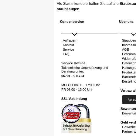
Als Stammkunde erhalten Sie auf alle
Staubsau
staubsaugen
.
Kundenservice
Über uns
Anfragen
Staubbeu
Kontakt
Impress
Service
AGB
FAQ
Lieferkon
Widerruf
Service Hotline
Datensch
Telefonische Unterstützung und
Haftungs
Beratung unter:
Produktsi
06701 - 911724
Barrierefr
Bestellmö
MO-DO 08:00 - 17:00 Uhr
FR 08:00 - 13:00 Uhr
Vertrag w
SSL Verbindung
Vertr
Bewertu
Bewertun
Geld ver
Gewerbet
Partner 