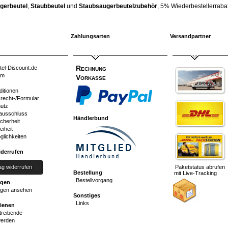
gerbeutel
,
Staubbeutel
und
Staubsaugerbeutelzubehör
, 5% Wiederbestellerrabatt
Zahlungsarten
Versandpartner
Rechnung
tel-Discount.de
um
Vorkasse
ditionen
srecht-/Formular
utz
ausschluss
Händlerbund
cherheit
eiheit
glichkeiten
iderrufen
ag widerrufen
Paketstatus abrufen
Bestellung
mit Live-Tracking
Bestellvorgang
ngen
gen ansehen
Sonstiges
Links
dienen
reibende
werden