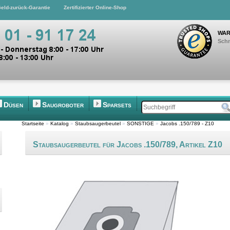
eld-zurück-Garantie
Zertifizierter Online-Shop
WAR
Schn
Düsen
Saugroboter
Sparsets
Startseite
»
Katalog
»
Staubsaugerbeutel
»
SONSTIGE
»
Jacobs .150/789 - Z10
Staubsaugerbeutel für Jacobs .150/789, Artikel Z10