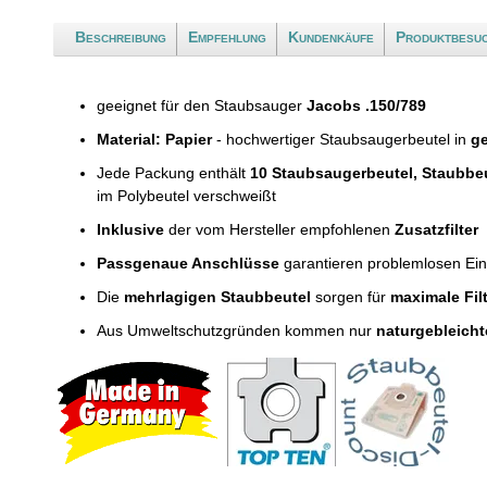
Beschreibung
Empfehlung
Kundenkäufe
Produktbesu
geeignet für den Staubsauger
Jacobs .150/789
Material: Papier
- hochwertiger Staubsaugerbeutel in
ge
Jede Packung enthält
10 Staubsaugerbeutel, Staubbe
im Polybeutel verschweißt
Inklusive
der vom Hersteller empfohlenen
Zusatzfilter
Passgenaue Anschlüsse
garantieren problemlosen Ei
Die
mehrlagigen Staubbeutel
sorgen für
maximale Fil
Aus Umweltschutzgründen kommen nur
naturgebleicht