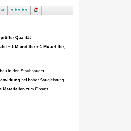
che
prüfter Qualität
utel
+
1 Microfilter
+
1 Motorfilter
,
nbau in den Staubsauger
terwirkung
bei hoher Saugleistung
e Materialien
zum Einsatz