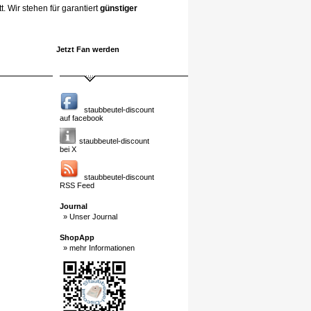
. Wir stehen für garantiert
günstiger
Jetzt Fan werden
staubbeutel-discount
auf facebook
staubbeutel-discount
bei X
staubbeutel-discount
RSS Feed
Journal
» Unser Journal
ShopApp
» mehr Informationen