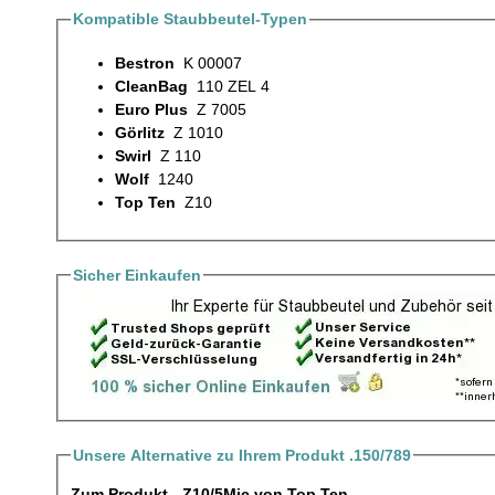
Kompatible Staubbeutel-Typen
Bestron
K 00007
CleanBag
110 ZEL 4
Euro Plus
Z 7005
Görlitz
Z 1010
Swirl
Z 110
Wolf
1240
Top Ten
Z10
Sicher Einkaufen
Unsere Alternative zu Ihrem Produkt .150/789
Zum Produkt - Z10/5Mic von Top Ten