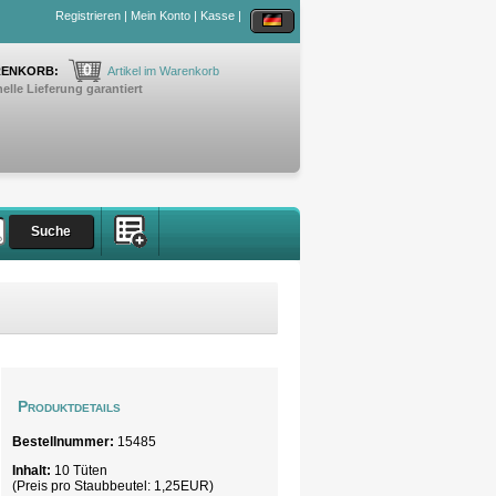
Registrieren
|
Mein Konto
|
Kasse
|
0
ENKORB:
Artikel im Warenkorb
elle Lieferung garantiert
Produktdetails
Bestellnummer:
15485
Inhalt:
10 Tüten
(Preis pro
Staubbeutel
: 1,25EUR)