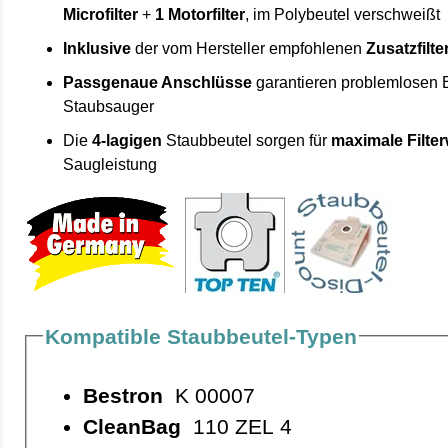
Microfilter
+
1 Motorfilter
, im Polybeutel verschweißt
Inklusive
der vom Hersteller empfohlenen
Zusatzfilte
Passgenaue Anschlüsse
garantieren problemlosen 
Staubsauger
Die
4-lagigen
Staubbeutel sorgen für
maximale Filte
Saugleistung
Kompatible Staubbeutel-Typen
Bestron
K 00007
CleanBag
110 ZEL 4