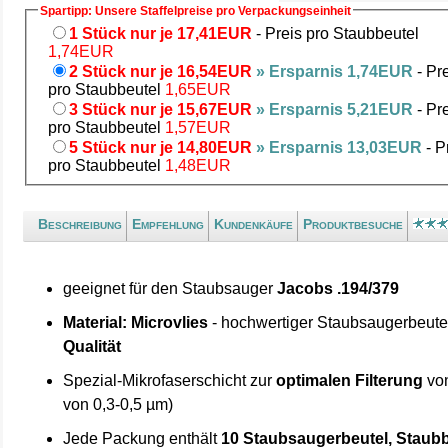
Spartipp: Unsere Staffelpreise pro Verpackungseinheit
1 Stück nur je 17,41EUR
- Preis pro Staubbeutel
1,74EUR
2 Stück nur je 16,54EUR
» Ersparnis 1,74EUR
- Pr
pro Staubbeutel
1,65EUR
3 Stück nur je 15,67EUR
» Ersparnis 5,21EUR
- Pr
pro Staubbeutel
1,57EUR
5 Stück nur je 14,80EUR
» Ersparnis 13,03EUR
- P
pro Staubbeutel
1,48EUR
Beschreibung
Empfehlung
Kundenkäufe
Produktbesuche
geeignet für den Staubsauger
Jacobs .194/379
Material: Microvlies
- hochwertiger Staubsaugerbeute
Qualität
Spezial-Mikrofaserschicht zur
optimalen Filterung
von
von 0,3-0,5 µm)
Jede Packung enthält
10 Staubsaugerbeutel, Staubb