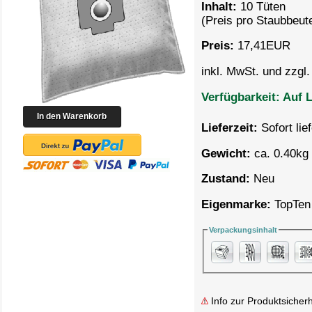
Inhalt:
10 Tüten
(Preis pro
Staubbeute
Preis:
17,41
EUR
inkl. MwSt. und zzgl
Verfügbarkeit:
Auf L
Lieferzeit:
Sofort lie
Gewicht:
ca. 0.40kg 
Zustand:
Neu
Eigenmarke:
TopTen
Verpackungsinhalt
Info zur Produktsicherh