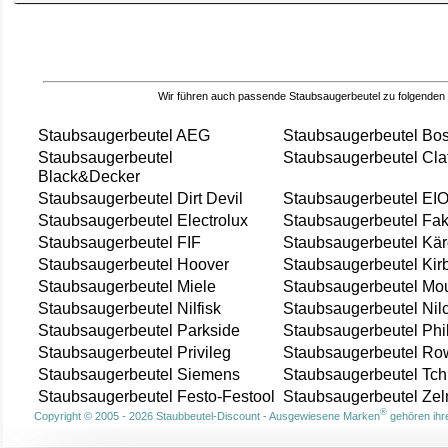
Wir führen auch passende Staubsaugerbeutel zu folgenden
Staubsaugerbeutel AEG
Staubsaugerbeutel Bo
Staubsaugerbeutel
Staubsaugerbeutel Cla
Black&Decker
Staubsaugerbeutel Dirt Devil
Staubsaugerbeutel EI
Staubsaugerbeutel Electrolux
Staubsaugerbeutel Fak
Staubsaugerbeutel FIF
Staubsaugerbeutel Kär
Staubsaugerbeutel Hoover
Staubsaugerbeutel Kir
Staubsaugerbeutel Miele
Staubsaugerbeutel Mou
Staubsaugerbeutel Nilfisk
Staubsaugerbeutel Nil
Staubsaugerbeutel Parkside
Staubsaugerbeutel Phi
Staubsaugerbeutel Privileg
Staubsaugerbeutel Ro
Staubsaugerbeutel Siemens
Staubsaugerbeutel Tch
Staubsaugerbeutel Festo-Festool
Staubsaugerbeutel Ze
®
Copyright © 2005 - 2026 Staubbeutel-Discount - Ausgewiesene Marken
gehören ihre