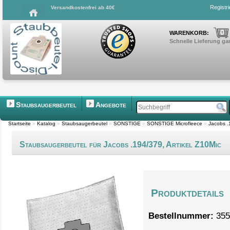
Registr
Versandkostenfrei ab 40€
0
WARENKORB:
Schnelle Lieferung gar
Staubsaugerbeutel
Angebote
Startseite
»
Katalog
»
Staubsaugerbeutel
»
SONSTIGE
»
SONSTIGE Microfleece
»
Jacobs .
Staubsaugerbeutel für Jacobs .194/379, Artikel Z10Mic
Produktdetails
Bestellnummer:
355