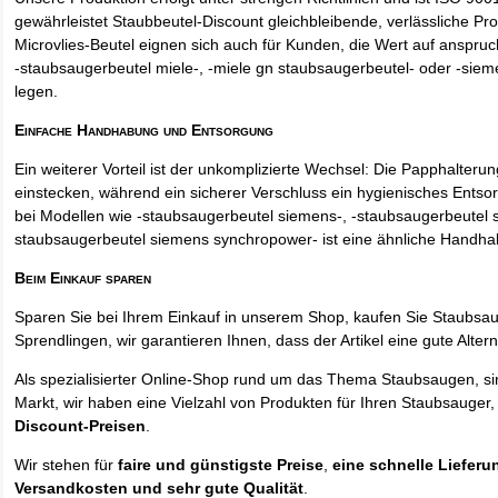
gewährleistet Staubbeutel-Discount gleichbleibende, verlässliche Pro
Microvlies-Beutel eignen sich auch für Kunden, die Wert auf anspruch
-staubsaugerbeutel miele-, -miele gn staubsaugerbeutel- oder -sie
legen.
Einfache Handhabung und Entsorgung
Ein weiterer Vorteil ist der unkomplizierte Wechsel: Die Papphalteru
einstecken, während ein sicherer Verschluss ein hygienisches Entso
bei Modellen wie -staubsaugerbeutel siemens-, -staubsaugerbeutel 
staubsaugerbeutel siemens synchropower- ist eine ähnliche Handha
Beim Einkauf sparen
Sparen Sie bei Ihrem Einkauf in unserem Shop, kaufen Sie Staubsa
Sprendlingen, wir garantieren Ihnen, dass der Artikel eine gute Alterna
Als spezialisierter Online-Shop rund um das Thema Staubsaugen, si
Markt, wir haben eine Vielzahl von Produkten für Ihren Staubsauger,
Discount-Preisen
.
Wir stehen für
faire und günstigste Preise
,
eine schnelle Lieferu
Versandkosten und sehr gute Qualität
.