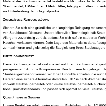
Material des Staubsaugerbeutel besteht aus Microvlies. In der Verp
Staubbeutel
, 1 Mikrofilter, 1 Motorfilter, 4-lagig
enthalten und ents
und Filterleistung dem Originalprodukt.
Zuverlässige Reinigungslösung
Sichern Sie sich eine gründliche und langlebige Reinigung mit unse
von Staubbeutel-Discount. Unsere Microvlies-Technologie hält Stau
Allergene zuverlässig zurück, sodass Sie sich auf ein sauberes Wohl
Haushalt verlassen können. Jede Lage des Materials ist darauf ausgel
zu maximieren und gleichzeitig die Saugleistung Ihres Staubsaugers 
Breite Kompatibilität
Diese Staubsaugerbeutel sind speziell auf Ihren Staubsauger abges
passgenauen Sitz ohne Kompromisse. Durch unsere langjährige Erf
Staubsaugerzubehör können wir Ihnen Produkte anbieten, die auch
Geräten eine sichere Alternative darstellen. Ob Sie nach -kärcher st
vorwerk staubsaugerbeutel- oder -miele staubsaugerbeutel- suchen: 
hohe Qualitätsstandards und passen sich optimal an viele Staubsau
Qualität made in Germany
Unsere Produktion erfolgt unter strengen Richtlinien und ist ISO 9001 