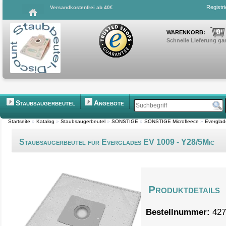
Registr
Versandkostenfrei ab 40€
0
WARENKORB:
Schnelle Lieferung gar
Staubsaugerbeutel
Angebote
Startseite
»
Katalog
»
Staubsaugerbeutel
»
SONSTIGE
»
SONSTIGE Microfleece
»
Everglad
Staubsaugerbeutel für Everglades EV 1009 - Y28/5Mic
Produktdetails
Bestellnummer:
427