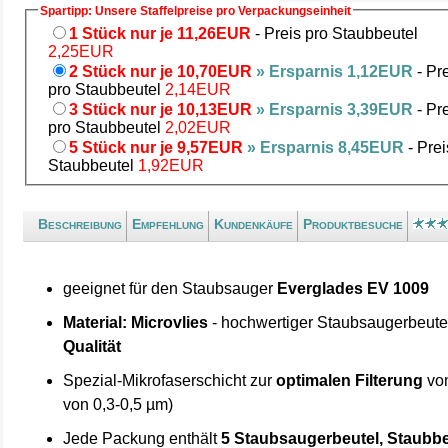
Spartipp: Unsere Staffelpreise pro Verpackungseinheit
1 Stück nur je 11,26EUR
- Preis pro Staubbeutel
2,25EUR
2 Stück nur je 10,70EUR
» Ersparnis 1,12EUR
- Pr
pro Staubbeutel
2,14EUR
3 Stück nur je 10,13EUR
» Ersparnis 3,39EUR
- Pr
pro Staubbeutel
2,02EUR
5 Stück nur je 9,57EUR
» Ersparnis 8,45EUR
- Prei
Staubbeutel
1,92EUR
Beschreibung
Empfehlung
Kundenkäufe
Produktbesuche
geeignet für den Staubsauger
Everglades EV 1009
Material: Microvlies
- hochwertiger Staubsaugerbeute
Qualität
Spezial-Mikrofaserschicht zur
optimalen Filterung
von
von 0,3-0,5 µm)
Jede Packung enthält
5 Staubsaugerbeutel, Staubbe