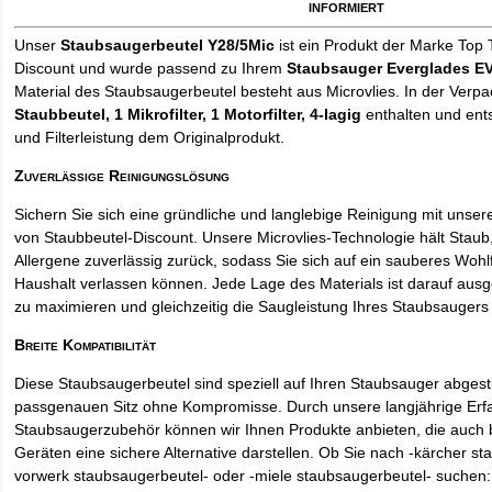
informiert
Unser
Staubsaugerbeutel Y28/5Mic
ist ein Produkt der Marke Top 
Discount und wurde passend zu Ihrem
Staubsauger Everglades E
Material des Staubsaugerbeutel besteht aus Microvlies. In der Verp
Staubbeutel
, 1 Mikrofilter, 1 Motorfilter, 4-lagig
enthalten und ents
und Filterleistung dem Originalprodukt.
Zuverlässige Reinigungslösung
Sichern Sie sich eine gründliche und langlebige Reinigung mit unse
von Staubbeutel-Discount. Unsere Microvlies-Technologie hält Stau
Allergene zuverlässig zurück, sodass Sie sich auf ein sauberes Wohl
Haushalt verlassen können. Jede Lage des Materials ist darauf ausgel
zu maximieren und gleichzeitig die Saugleistung Ihres Staubsaugers 
Breite Kompatibilität
Diese Staubsaugerbeutel sind speziell auf Ihren Staubsauger abges
passgenauen Sitz ohne Kompromisse. Durch unsere langjährige Erf
Staubsaugerzubehör können wir Ihnen Produkte anbieten, die auch
Geräten eine sichere Alternative darstellen. Ob Sie nach -kärcher st
vorwerk staubsaugerbeutel- oder -miele staubsaugerbeutel- suchen: 