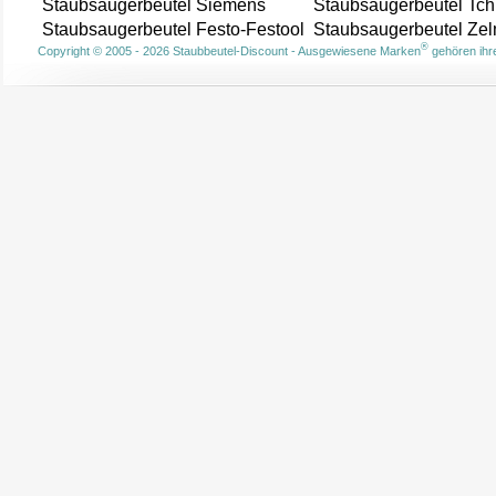
Staubsaugerbeutel Siemens
Staubsaugerbeutel Tch
Staubsaugerbeutel Festo-Festool
Staubsaugerbeutel Ze
®
Copyright © 2005 - 2026 Staubbeutel-Discount - Ausgewiesene Marken
gehören ihre