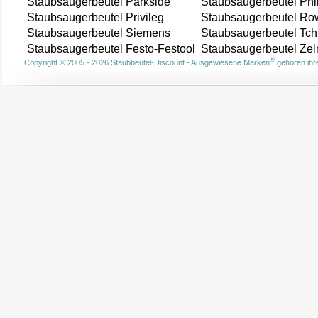
Staubsaugerbeutel Parkside
Staubsaugerbeutel Phi
Staubsaugerbeutel Privileg
Staubsaugerbeutel Ro
Staubsaugerbeutel Siemens
Staubsaugerbeutel Tch
Staubsaugerbeutel Festo-Festool
Staubsaugerbeutel Ze
®
Copyright © 2005 - 2026 Staubbeutel-Discount - Ausgewiesene Marken
gehören ihre