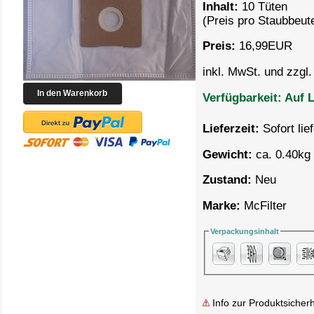
Inhalt:
10 Tüten
(Preis pro
Staubbeute
Preis:
16,99
EUR
inkl. MwSt. und zzgl
Verfügbarkeit:
Auf L
Lieferzeit:
Sofort lie
Gewicht:
ca. 0.40kg 
Zustand:
Neu
Marke:
McFilter
Verpackungsinhalt
Info zur Produktsicherh