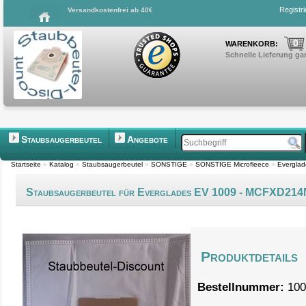
Registr
Versandkostenfrei ab 40€
0
WARENKORB:
Schnelle Lieferung gar
Staubsaugerbeutel
Angebote
Startseite
»
Katalog
»
Staubsaugerbeutel
»
SONSTIGE
»
SONSTIGE Microfleece
»
Evergla
Staubsaugerbeutel für Everglades EV 1009 - MCFXD21
Produktdetails
Bestellnummer:
100