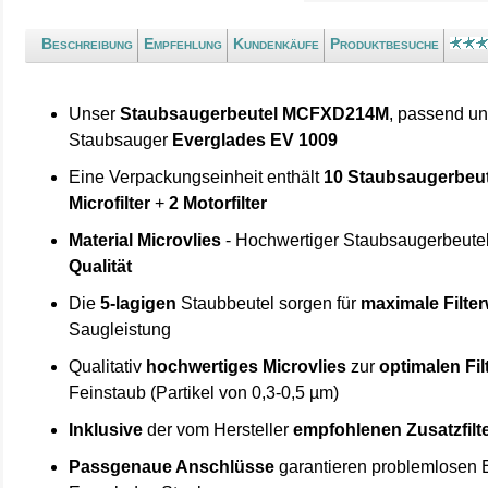
Beschreibung
Empfehlung
Kundenkäufe
Produktbesuche
Unser
Staubsaugerbeutel MCFXD214M
, passend un
Staubsauger
Everglades EV 1009
Eine Verpackungseinheit enthält
10 Staubsaugerbeut
Microfilter
+
2 Motorfilter
Material Microvlies
- Hochwertiger Staubsaugerbeute
Qualität
Die
5-lagigen
Staubbeutel sorgen für
maximale Filte
Saugleistung
Qualitativ
hochwertiges Microvlies
zur
optimalen Fi
Feinstaub (Partikel von 0,3-0,5 µm)
Inklusive
der vom Hersteller
empfohlenen Zusatzfilt
Passgenaue Anschlüsse
garantieren problemlosen E