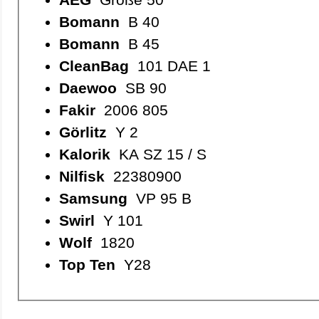
Bomann
B 40
Bomann
B 45
CleanBag
101 DAE 1
Daewoo
SB 90
Fakir
2006 805
Görlitz
Y 2
Kalorik
KA SZ 15 / S
Nilfisk
22380900
Samsung
VP 95 B
Swirl
Y 101
Wolf
1820
Top Ten
Y28