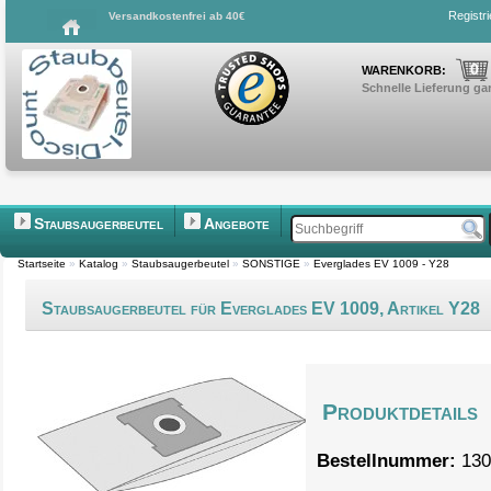
Registr
Versandkostenfrei ab 40€
0
WARENKORB:
Schnelle Lieferung gar
Staubsaugerbeutel
Angebote
Startseite
»
Katalog
»
Staubsaugerbeutel
»
SONSTIGE
»
Everglades EV 1009 - Y28
Staubsaugerbeutel für Everglades EV 1009, Artikel Y28
Produktdetails
Bestellnummer:
130