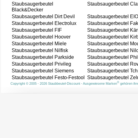
Staubsaugerbeutel
Staubsaugerbeutel Cla
Black&Decker
Staubsaugerbeutel Dirt Devil
Staubsaugerbeutel EI
Staubsaugerbeutel Electrolux
Staubsaugerbeutel Fak
Staubsaugerbeutel FIF
Staubsaugerbeutel Kär
Staubsaugerbeutel Hoover
Staubsaugerbeutel Kir
Staubsaugerbeutel Miele
Staubsaugerbeutel Mou
Staubsaugerbeutel Nilfisk
Staubsaugerbeutel Nil
Staubsaugerbeutel Parkside
Staubsaugerbeutel Phi
Staubsaugerbeutel Privileg
Staubsaugerbeutel Ro
Staubsaugerbeutel Siemens
Staubsaugerbeutel Tch
Staubsaugerbeutel Festo-Festool
Staubsaugerbeutel Ze
®
Copyright © 2005 - 2026 Staubbeutel-Discount - Ausgewiesene Marken
gehören ihre