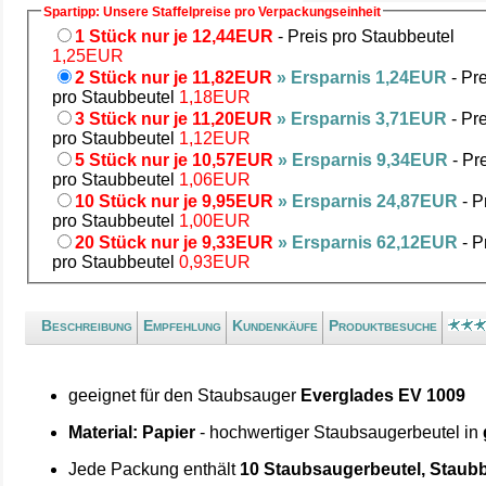
Spartipp: Unsere Staffelpreise pro Verpackungseinheit
1 Stück nur je 12,44EUR
- Preis pro Staubbeutel
1,25EUR
2 Stück nur je 11,82EUR
» Ersparnis 1,24EUR
- Pre
pro Staubbeutel
1,18EUR
3 Stück nur je 11,20EUR
» Ersparnis 3,71EUR
- Pre
pro Staubbeutel
1,12EUR
5 Stück nur je 10,57EUR
» Ersparnis 9,34EUR
- Pr
pro Staubbeutel
1,06EUR
10 Stück nur je 9,95EUR
» Ersparnis 24,87EUR
- P
pro Staubbeutel
1,00EUR
20 Stück nur je 9,33EUR
» Ersparnis 62,12EUR
- P
pro Staubbeutel
0,93EUR
Beschreibung
Empfehlung
Kundenkäufe
Produktbesuche
geeignet für den Staubsauger
Everglades EV 1009
Material: Papier
- hochwertiger Staubsaugerbeutel in
Jede Packung enthält
10 Staubsaugerbeutel, Staubb