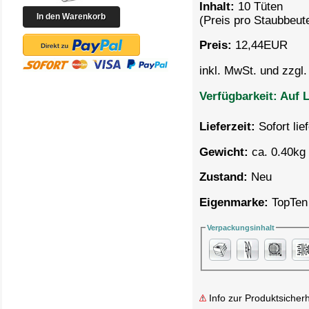
Inhalt:
10 Tüten
(Preis pro
Staubbeute
Preis:
12,44
EUR
inkl. MwSt. und zzgl
Verfügbarkeit:
Auf L
Lieferzeit:
Sofort lie
Gewicht:
ca. 0.40kg 
Zustand:
Neu
Eigenmarke:
TopTen
Verpackungsinhalt
Info zur Produktsicherh