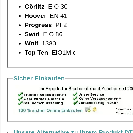
Görlitz
EIO 30
Hoover
EN 41
Progress
PI 2
Swirl
EIO 86
Wolf
1380
Top Ten
EIO1Mic
Sicher Einkaufen
Unsere Alternative zu Ihrem Produkt DT