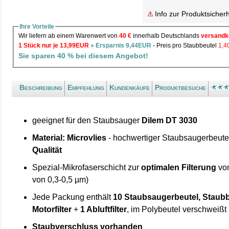
Info zur Produktsicherh
Ihre Vorteile
Wir liefern ab einem Warenwert von
40 €
innerhalb Deutschlands
versandk
1 Stück nur je 13,99EUR
» Ersparnis 9,44EUR
- Preis pro Staubbeutel
1,
Sie sparen 40 % bei diesem Angebot!
Beschreibung
Empfehlung
Kundenkäufe
Produktbesuche
geeignet für den Staubsauger
Dilem DT 3030
Material: Microvlies
- hochwertiger Staubsaugerbeute
Qualität
Spezial-Mikrofaserschicht zur
optimalen Filterung
von
von 0,3-0,5 µm)
Jede Packung enthält
10 Staubsaugerbeutel, Staubb
Motorfilter
+
1 Abluftfilter
, im Polybeutel verschweißt
Staubverschluss vorhanden