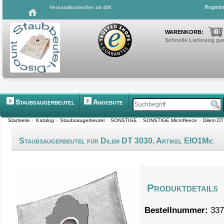
Registr
Versandkostenfrei ab 40€
0
WARENKORB:
Schnelle Lieferung gar
Staubsaugerbeutel
Angebote
Startseite
»
Katalog
»
Staubsaugerbeutel
»
SONSTIGE
»
SONSTIGE Microfleece
»
Dilem DT
Staubsaugerbeutel für Dilem DT 3030, Artikel EIO1Mic
Produktdetails
Bestellnummer:
337