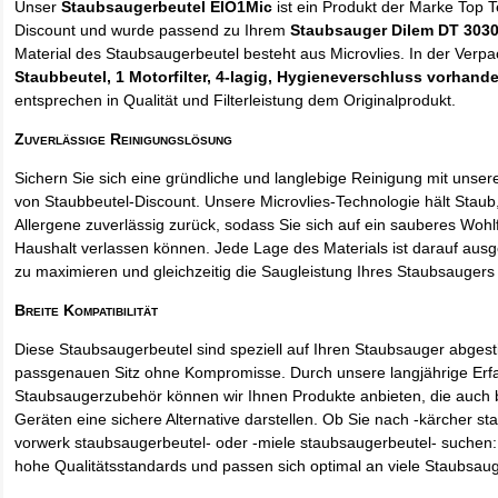
Unser
Staubsaugerbeutel EIO1Mic
ist ein Produkt der Marke Top 
Discount und wurde passend zu Ihrem
Staubsauger Dilem DT 303
Material des Staubsaugerbeutel besteht aus Microvlies. In der Verp
Staubbeutel
, 1 Motorfilter, 4-lagig, Hygieneverschluss vorhand
entsprechen in Qualität und Filterleistung dem Originalprodukt.
Zuverlässige Reinigungslösung
Sichern Sie sich eine gründliche und langlebige Reinigung mit unse
von Staubbeutel-Discount. Unsere Microvlies-Technologie hält Stau
Allergene zuverlässig zurück, sodass Sie sich auf ein sauberes Wohl
Haushalt verlassen können. Jede Lage des Materials ist darauf ausgel
zu maximieren und gleichzeitig die Saugleistung Ihres Staubsaugers 
Breite Kompatibilität
Diese Staubsaugerbeutel sind speziell auf Ihren Staubsauger abges
passgenauen Sitz ohne Kompromisse. Durch unsere langjährige Erf
Staubsaugerzubehör können wir Ihnen Produkte anbieten, die auch
Geräten eine sichere Alternative darstellen. Ob Sie nach -kärcher st
vorwerk staubsaugerbeutel- oder -miele staubsaugerbeutel- suchen: 
hohe Qualitätsstandards und passen sich optimal an viele Staubsau