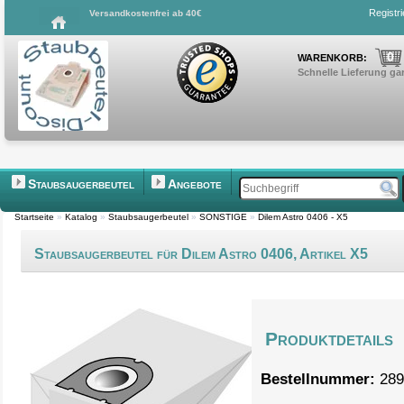
Registr
Versandkostenfrei ab 40€
0
WARENKORB:
Schnelle Lieferung gar
Staubsaugerbeutel
Angebote
Startseite
»
Katalog
»
Staubsaugerbeutel
»
SONSTIGE
»
Dilem Astro 0406 - X5
Staubsaugerbeutel für Dilem Astro 0406, Artikel X5
Produktdetails
Bestellnummer:
289