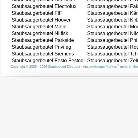
Staubsaugerbeutel Electrolux
Staubsaugerbeutel Fak
Staubsaugerbeutel FIF
Staubsaugerbeutel Kär
Staubsaugerbeutel Hoover
Staubsaugerbeutel Kir
Staubsaugerbeutel Miele
Staubsaugerbeutel Mou
Staubsaugerbeutel Nilfisk
Staubsaugerbeutel Nil
Staubsaugerbeutel Parkside
Staubsaugerbeutel Phi
Staubsaugerbeutel Privileg
Staubsaugerbeutel Ro
Staubsaugerbeutel Siemens
Staubsaugerbeutel Tch
Staubsaugerbeutel Festo-Festool
Staubsaugerbeutel Ze
®
Copyright © 2005 - 2026 Staubbeutel-Discount - Ausgewiesene Marken
gehören ihre