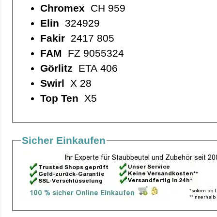
Chromex
CH 959
Elin
324929
Fakir
2417 805
FAM
FZ 9055324
Görlitz
ETA 406
Swirl
X 28
Top Ten
X5
Sicher Einkaufen