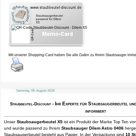
Staubsaugerbeutel
passend für Dilem
X5
Mit unserer Shopping-Card haben Sie alle Daten zu Ihrem Staubsauger immer 
Samstag, 08. August 2026
- Ihr Experte für Staubsaugerbeutel u
Staubbeutel-Discount
informiert
Unser
Staubsaugerbeutel X5
ist ein Produkt der Marke Top Ten vo
und wurde passend zu Ihrem
Staubsauger Dilem Astro 0406
herges
Staubsaugerbeutel besteht aus Papier. In der Verpackung sind
10 S