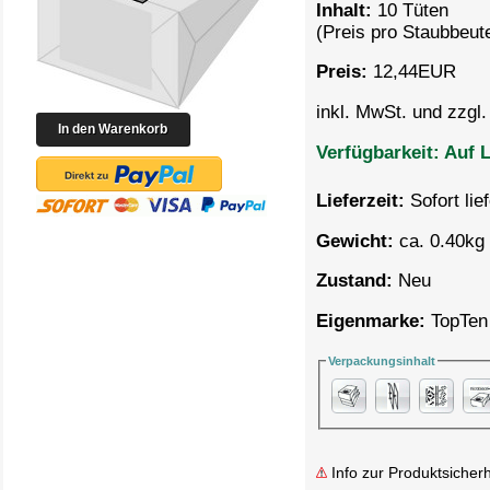
Inhalt:
10 Tüten
(Preis pro
Staubbeute
Preis:
12,44
EUR
inkl. MwSt. und zzgl
Verfügbarkeit:
Auf L
Lieferzeit:
Sofort lie
Gewicht:
ca. 0.40kg 
Zustand:
Neu
Eigenmarke:
TopTen
Verpackungsinhalt
Info zur Produktsicherh