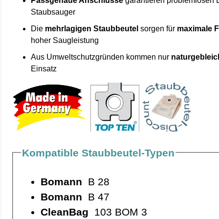
Passgenaue Anschlüsse
garantieren problemlosen 
Staubsauger
Die
mehrlagigen Staubbeutel
sorgen für
maximale F
hoher Saugleistung
Aus Umweltschutzgründen kommen nur
naturgebleic
Einsatz
Kompatible Staubbeutel-Typen
Bomann
B 28
Bomann
B 47
CleanBag
103 BOM 3