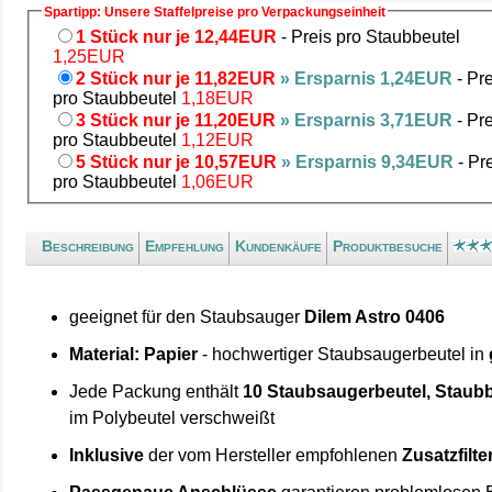
Spartipp: Unsere Staffelpreise pro Verpackungseinheit
1 Stück nur je 12,44EUR
- Preis pro Staubbeutel
1,25EUR
2 Stück nur je 11,82EUR
» Ersparnis 1,24EUR
- Pre
pro Staubbeutel
1,18EUR
3 Stück nur je 11,20EUR
» Ersparnis 3,71EUR
- Pre
pro Staubbeutel
1,12EUR
5 Stück nur je 10,57EUR
» Ersparnis 9,34EUR
- Pr
pro Staubbeutel
1,06EUR
Beschreibung
Empfehlung
Kundenkäufe
Produktbesuche
geeignet für den Staubsauger
Dilem Astro 0406
Material: Papier
- hochwertiger Staubsaugerbeutel in
Jede Packung enthält
10 Staubsaugerbeutel, Staubb
im Polybeutel verschweißt
Inklusive
der vom Hersteller empfohlenen
Zusatzfilte