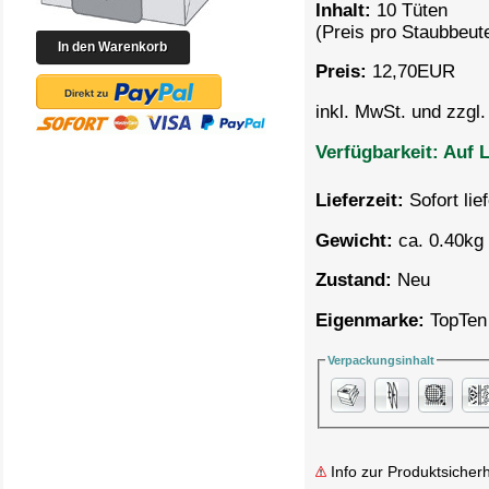
Inhalt:
10 Tüten
(Preis pro
Staubbeute
Preis:
12,70
EUR
inkl. MwSt. und zzgl
Verfügbarkeit:
Auf L
Lieferzeit:
Sofort lie
Gewicht:
ca. 0.40kg 
Zustand:
Neu
Eigenmarke:
TopTen
Verpackungsinhalt
Info zur Produktsicherh