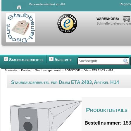
Registr
Versandkostenfrei ab 40€
0
WARENKORB:
Schnelle Lieferung gar
Staubsaugerbeutel
Angebote
Startseite
»
Katalog
»
Staubsaugerbeutel
»
SONSTIGE
»
Dilem ETA 2403 - H14
Staubsaugerbeutel für Dilem ETA 2403, Artikel H14
Produktdetails
Bestellnummer:
183