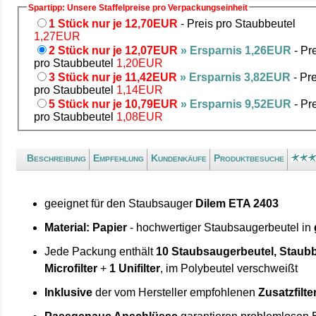
Spartipp: Unsere Staffelpreise pro Verpackungseinheit
1 Stück nur je 12,70EUR
- Preis pro Staubbeutel
1,27EUR
2 Stück nur je 12,07EUR
» Ersparnis 1,26EUR
- Pr
pro Staubbeutel
1,20EUR
3 Stück nur je 11,42EUR
» Ersparnis 3,82EUR
- Pre
pro Staubbeutel
1,14EUR
5 Stück nur je 10,79EUR
» Ersparnis 9,52EUR
- Pr
pro Staubbeutel
1,08EUR
Beschreibung
Empfehlung
Kundenkäufe
Produktbesuche
geeignet für den Staubsauger
Dilem ETA 2403
Material: Papier
- hochwertiger Staubsaugerbeutel in
Jede Packung enthält
10 Staubsaugerbeutel, Staubb
Microfilter
+
1 Unifilter
, im Polybeutel verschweißt
Inklusive
der vom Hersteller empfohlenen
Zusatzfilte