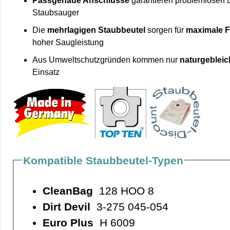
Passgenaue Anschlüsse
garantieren problemlosen 
Staubsauger
Die
mehrlagigen Staubbeutel
sorgen für
maximale F
hoher Saugleistung
Aus Umweltschutzgründen kommen nur
naturgebleic
Einsatz
Kompatible Staubbeutel-Typen
CleanBag
128 HOO 8
Dirt Devil
3-275 045-054
Euro Plus
H 6009