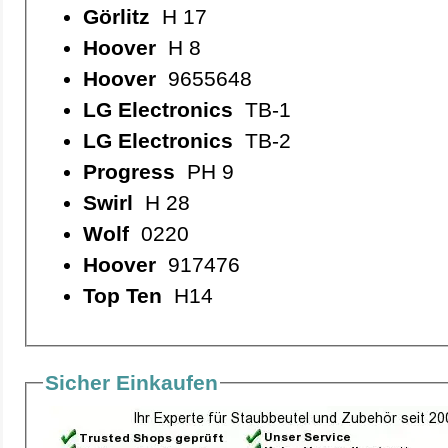
Görlitz
H 17
Hoover
H 8
Hoover
9655648
LG Electronics
TB-1
LG Electronics
TB-2
Progress
PH 9
Swirl
H 28
Wolf
0220
Hoover
917476
Top Ten
H14
Sicher Einkaufen