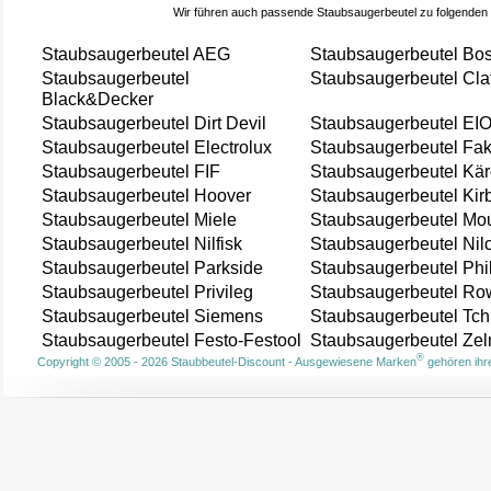
Wir führen auch passende Staubsaugerbeutel zu folgenden
Staubsaugerbeutel AEG
Staubsaugerbeutel Bo
Staubsaugerbeutel
Staubsaugerbeutel Cla
Black&Decker
Staubsaugerbeutel Dirt Devil
Staubsaugerbeutel EI
Staubsaugerbeutel Electrolux
Staubsaugerbeutel Fak
Staubsaugerbeutel FIF
Staubsaugerbeutel Kär
Staubsaugerbeutel Hoover
Staubsaugerbeutel Kir
Staubsaugerbeutel Miele
Staubsaugerbeutel Mou
Staubsaugerbeutel Nilfisk
Staubsaugerbeutel Nil
Staubsaugerbeutel Parkside
Staubsaugerbeutel Phi
Staubsaugerbeutel Privileg
Staubsaugerbeutel Ro
Staubsaugerbeutel Siemens
Staubsaugerbeutel Tch
Staubsaugerbeutel Festo-Festool
Staubsaugerbeutel Ze
®
Copyright © 2005 - 2026 Staubbeutel-Discount - Ausgewiesene Marken
gehören ihre