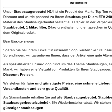
informiert
Unser
Staubsaugerbeutel H14
ist ein Produkt der Marke Top Ten v
Discount und wurde passend zu Ihrem
Staubsauger Dilem ETA 24
Material des Staubsaugerbeutel besteht aus Papier. In der Verpack
Staubbeutel
, 1 Mikrofilter, 2-lagig
enthalten und entsprechen in Qua
dem Originalprodukt.
Beim Einkauf sparen
Sparen Sie bei Ihrem Einkauf in unserem Shop, kaufen Sie Staubsa
Sprendlingen, wir garantieren Ihnen, dass der Artikel eine gute Alterna
Als spezialisierter Online-Shop rund um das Thema Staubsaugen, si
Markt, wir haben eine Vielzahl von Produkten für Ihren Staubsauger,
Discount-Preisen
.
Wir stehen für
faire und günstigste Preise
,
eine schnelle Lieferu
Versandkosten und sehr gute Qualität
.
Als Stammkunde erhalten Sie auf alle
Staubsaugerbeutel
,
Staubbe
Staubsaugerbeutelzubehör
, 5% Wiederbestellerrabatt. Wir stehen 
günstiger staubsaugen
.