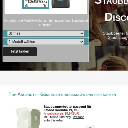
Disc
Hersteller und Modell wählen um den passenden Staubbeutel
zu finden!
Staubbeutel f
Staubsaug
Jetzt finden
Top-Angebote - Günstiger staubsaugen und hier kaufen
Staubsaugerbeutel passend für
iRobot Roomba s9, s9+
Angebotspreis 18,94EUR
inkl. MwSt. und zzgl.
Versand
.
sofort lieferbar