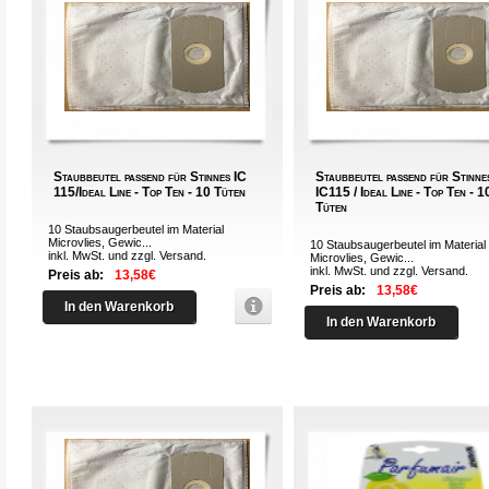
Staubbeutel passend für Stinnes IC
Staubbeutel passend für Stinne
115/Ideal Line - Top Ten - 10 Tüten
IC115 / Ideal Line - Top Ten - 1
Tüten
10 Staubsaugerbeutel im Material
Microvlies, Gewic...
10 Staubsaugerbeutel im Material
inkl. MwSt. und zzgl.
Versand
.
Microvlies, Gewic...
inkl. MwSt. und zzgl.
Versand
.
Preis ab:
13,58€
Preis ab:
13,58€
In den Warenkorb
In den Warenkorb