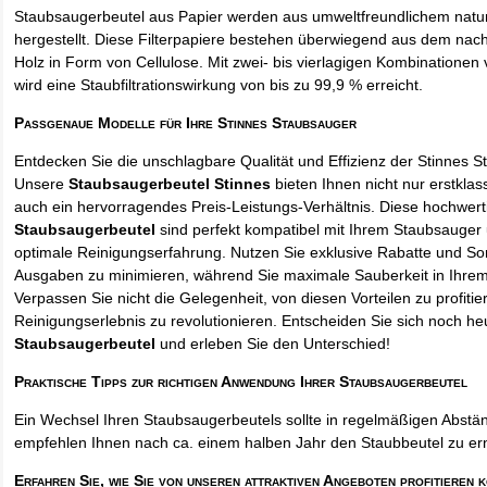
Staubsaugerbeutel aus Papier werden aus umweltfreundlichem natur
hergestellt. Diese Filterpapiere bestehen überwiegend aus dem na
Holz in Form von Cellulose. Mit zwei- bis vierlagigen Kombinationen 
wird eine Staubfiltrationswirkung von bis zu 99,9 % erreicht.
Passgenaue Modelle für Ihre Stinnes Staubsauger
Entdecken Sie die unschlagbare Qualität und Effizienz der Stinnes 
Unsere
Staubsaugerbeutel Stinnes
bieten Ihnen nicht nur erstklas
auch ein hervorragendes Preis-Leistungs-Verhältnis. Diese hochwert
Staubsaugerbeutel
sind perfekt kompatibel mit Ihrem Staubsauger 
optimale Reinigungserfahrung. Nutzen Sie exklusive Rabatte und So
Ausgaben zu minimieren, während Sie maximale Sauberkeit in Ihre
Verpassen Sie nicht die Gelegenheit, von diesen Vorteilen zu profitie
Reinigungserlebnis zu revolutionieren. Entscheiden Sie sich noch he
Staubsaugerbeutel
und erleben Sie den Unterschied!
Praktische Tipps zur richtigen Anwendung Ihrer Staubsaugerbeutel
Ein Wechsel Ihren Staubsaugerbeutels sollte in regelmäßigen Abstän
empfehlen Ihnen nach ca. einem halben Jahr den Staubbeutel zu er
Erfahren Sie, wie Sie von unseren attraktiven Angeboten profitieren 