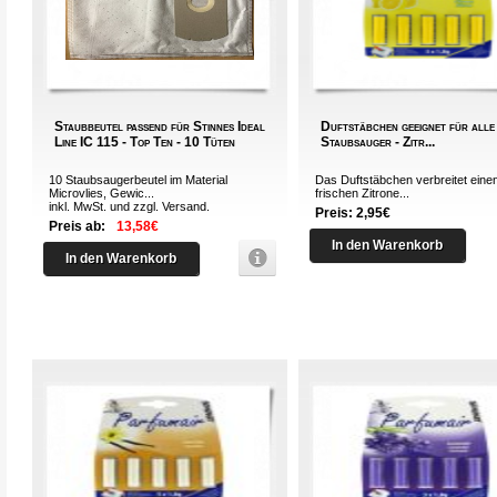
Staubbeutel passend für Stinnes Ideal
Duftstäbchen geeignet für alle
Line IC 115 - Top Ten - 10 Tüten
Staubsauger - Zitr...
10 Staubsaugerbeutel im Material
Das Duftstäbchen verbreitet eine
Microvlies, Gewic...
frischen Zitrone...
inkl. MwSt. und zzgl.
Versand
.
Preis: 2,95€
Preis ab:
13,58€
In den Warenkorb
In den Warenkorb