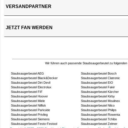
VERSANDPARTNER
JETZT FAN WERDEN
Wir führen auch passende Staubsaugerbeutel zu folgenden
Staubsaugerbeutel AEG
Staubsaugerbeutel Bosch
Staubsaugerbeutel Black&Decker
Staubsaugerbeutel Clatronic
Staubsaugerbeutel Dirt Devil
Staubsaugerbeutel EIO
Staubsaugerbeutel Electrolux
Staubsaugerbeutel Fakir
Staubsaugerbeutel FIF
Staubsaugerbeutel Kärcher
Staubsaugerbeutel Hoover
Staubsaugerbeutel Kirby
Staubsaugerbeutel Miele
Staubsaugerbeutel Moulinex
Staubsaugerbeutel Nilfisk
Staubsaugerbeutel Nilco
Staubsaugerbeutel Parkside
Staubsaugerbeutel Philips
Staubsaugerbeutel Privileg
Staubsaugerbeutel Rowenta
Staubsaugerbeutel Siemens
Staubsaugerbeutel Tchibo
Staubsaugerbeutel Festo-Festool
Staubsaugerbeutel Zelmer
®