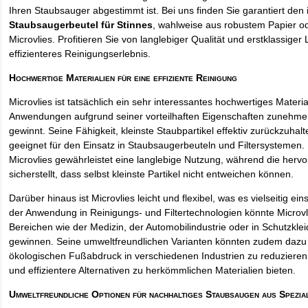
Ihren Staubsauger abgestimmt ist. Bei uns finden Sie garantiert den 
Staubsaugerbeutel für Stinnes
, wahlweise aus robustem Papier o
Microvlies. Profitieren Sie von langlebiger Qualität und erstklassiger 
effizienteres Reinigungserlebnis.
Hochwertige Materialien für eine effiziente Reinigung
Microvlies ist tatsächlich ein sehr interessantes hochwertiges Materi
Anwendungen aufgrund seiner vorteilhaften Eigenschaften zunehm
gewinnt. Seine Fähigkeit, kleinste Staubpartikel effektiv zurückzuha
geeignet für den Einsatz in Staubsaugerbeuteln und Filtersystemen. 
Microvlies gewährleistet eine langlebige Nutzung, während die hervo
sicherstellt, dass selbst kleinste Partikel nicht entweichen können.
Darüber hinaus ist Microvlies leicht und flexibel, was es vielseitig e
der Anwendung in Reinigungs- und Filtertechnologien könnte Microvl
Bereichen wie der Medizin, der Automobilindustrie oder in Schutzkl
gewinnen. Seine umweltfreundlichen Varianten könnten zudem dazu 
ökologischen Fußabdruck in verschiedenen Industrien zu reduzieren,
und effizientere Alternativen zu herkömmlichen Materialien bieten.
Umweltfreundliche Optionen für nachhaltiges Staubsaugen aus Spezia