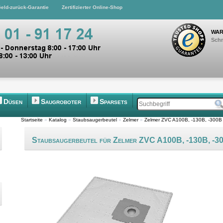
eld-zurück-Garantie
Zertifizierter Online-Shop
WAR
Schn
Düsen
Saugroboter
Sparsets
Startseite
»
Katalog
»
Staubsaugerbeutel
»
Zelmer
»
Zelmer ZVC A100B, -130B, -300B 
Staubsaugerbeutel für Zelmer ZVC A100B, -130B, -3