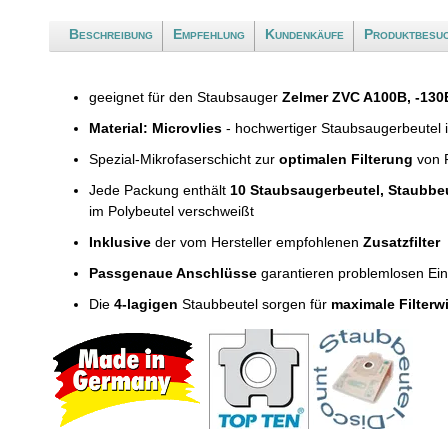
Beschreibung
Empfehlung
Kundenkäufe
Produktbesu
geeignet für den Staubsauger
Zelmer ZVC A100B, -130
Material: Microvlies
- hochwertiger Staubsaugerbeutel 
Spezial-Mikrofaserschicht zur
optimalen Filterung
von F
Jede Packung enthält
10 Staubsaugerbeutel, Staubbe
im Polybeutel verschweißt
Inklusive
der vom Hersteller empfohlenen
Zusatzfilter
Passgenaue Anschlüsse
garantieren problemlosen Ei
Die
4-lagigen
Staubbeutel sorgen für
maximale Filterw