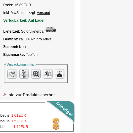
Preis:
16,89
EUR
inkl. MwSt. und zzgl.
Versand
.
Verfügbarkeit:
Auf Lager
Lieferzeit:
Sofort lieferbar
Gewicht:
ca. 0.40kg pro Artikel
Zustand:
Neu
Eigenmarke:
TopTen
Verpackungsinhalt
Info zur Produktsicherheit
bbeutel
1,61EUR
bbeutel
1,52EUR
ubbeutel
1,44EUR