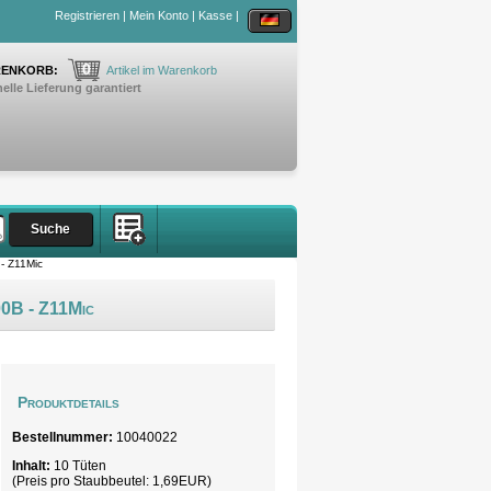
Registrieren
|
Mein Konto
|
Kasse
|
0
ENKORB:
Artikel im Warenkorb
elle Lieferung garantiert
- Z11Mic
00B - Z11Mic
Produktdetails
Bestellnummer:
10040022
Inhalt:
10 Tüten
(Preis pro
Staubbeutel
: 1,69EUR)