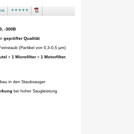
che
B, -300B
in
geprüfter Qualität
einstaub (Partikel von 0,3-0,5 µm)
utel
+
1 Microfilter
+
1 Motorfilter
,
nbau in den Staubsauger
irkung
bei hoher Saugleistung