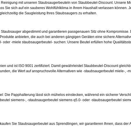
e Reinigung mit unseren Staubsaugerbeuteln von Staubbeutel-Discount. Unsere Mic
ss Sie sich auf ein sauberes Wohlfühlklima in Ihrem Haushalt verlassen können. Je
 gleichzeitig die Saugleistung Ihres Staubsaugers zu erhalten.
en Staubsauger abgestimmt und garantieren passgenauen Sitz ohne Kompromisse. 
odukte anbieten, die auch bei anderen gängigen Geräten eine sichere Alternative
- oder -miele staubsaugerbeutel- suchen: Unsere Beutel erfüllen hohe Qualitätsst
nien und ist ISO 9001 zertifiziert. Damit gewährleistet Staubbeutel-Discount gleichb
unden, die Wert auf anspruchsvolle Alternativen wie -staubsaugerbeutel miele-, -m
hsel: Die Papphalterung lässt sich mühelos einstecken, während ein sicherer Versc
beutel siemens-, -staubsaugerbeutel siemens q5.0- oder -staubsaugerbeutel siem
ufen Sie Staubsaugerbeutel aus Sprendlingen, wir garantieren Ihnen, dass der Artik