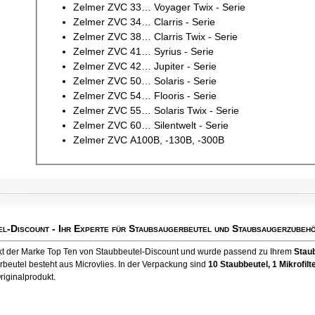
Zelmer ZVC 33… Voyager Twix - Serie
Zelmer ZVC 34… Clarris - Serie
Zelmer ZVC 38… Clarris Twix - Serie
Zelmer ZVC 41… Syrius - Serie
Zelmer ZVC 42… Jupiter - Serie
Zelmer ZVC 50… Solaris - Serie
Zelmer ZVC 54… Flooris - Serie
Zelmer ZVC 55… Solaris Twix - Serie
Zelmer ZVC 60… Silentwelt - Serie
Zelmer ZVC A100B, -130B, -300B
el-Discount
- Ihr Experte für Staubsaugerbeutel und Staubsaugerzubehö
ukt der Marke Top Ten von Staubbeutel-Discount und wurde passend zu Ihrem
Stau
rbeutel besteht aus Microvlies. In der Verpackung sind
10 Staubbeutel
, 1 Mikrofilt
riginalprodukt.