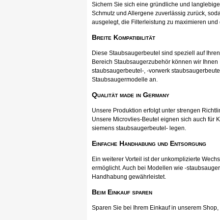
Sichern Sie sich eine gründliche und langlebig
Schmutz und Allergene zuverlässig zurück, soda
ausgelegt, die Filterleistung zu maximieren und
Breite Kompatibilität
Diese Staubsaugerbeutel sind speziell auf Ihr
Bereich Staubsaugerzubehör können wir Ihnen Pr
staubsaugerbeutel-, -vorwerk staubsaugerbeutel
Staubsaugermodelle an.
Qualität made in Germany
Unsere Produktion erfolgt unter strengen Richtli
Unsere Microvlies-Beutel eignen sich auch für K
siemens staubsaugerbeutel- legen.
Einfache Handhabung und Entsorgung
Ein weiterer Vorteil ist der unkomplizierte Wec
ermöglicht. Auch bei Modellen wie -staubsauger
Handhabung gewährleistet.
Beim Einkauf sparen
Sparen Sie bei Ihrem Einkauf in unserem Shop, ka