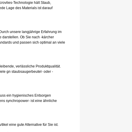
rovlies-Technologie hält Staub,
de Lage des Materials ist darauf
Durch unsere langjährige Erfahrung im
 darstellen. Ob Sie nach -kärcher
andards und passen sich optimal an viele
leibende, verlässliche Produktqualität.
iele gn staubsaugerbeutel- oder -
hluss ein hygienisches Entsorgen
ens synchropower- ist eine ähnliche
el eine gute Alternative für Sie ist.