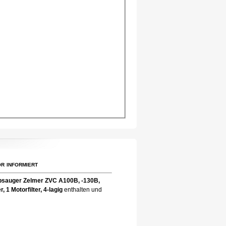
r informiert
bsauger Zelmer ZVC A100B, -130B,
er, 1 Motorfilter, 4-lagig
enthalten und