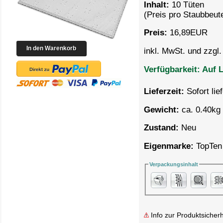
Inhalt:
10 Tüten
(Preis pro
Staubbeute
Preis:
16,89
EUR
inkl. MwSt. und zzgl
Verfügbarkeit:
Auf L
Lieferzeit:
Sofort lie
Gewicht:
ca. 0.40kg 
Zustand:
Neu
Eigenmarke:
TopTen
Verpackungsinhalt
Info zur Produktsicherh