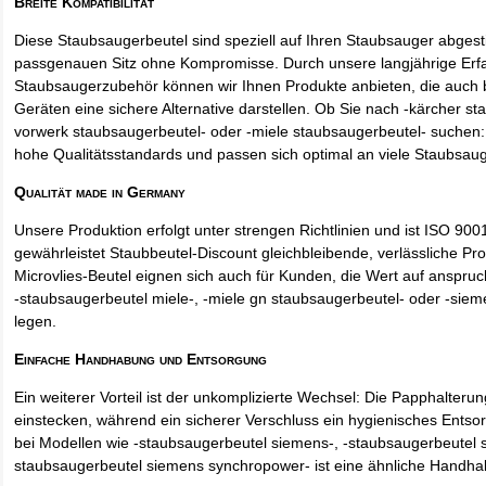
Breite Kompatibilität
Diese Staubsaugerbeutel sind speziell auf Ihren Staubsauger abges
passgenauen Sitz ohne Kompromisse. Durch unsere langjährige Erf
Staubsaugerzubehör können wir Ihnen Produkte anbieten, die auch
Geräten eine sichere Alternative darstellen. Ob Sie nach -kärcher st
vorwerk staubsaugerbeutel- oder -miele staubsaugerbeutel- suchen: 
hohe Qualitätsstandards und passen sich optimal an viele Staubsau
Qualität made in Germany
Unsere Produktion erfolgt unter strengen Richtlinien und ist ISO 9001 
gewährleistet Staubbeutel-Discount gleichbleibende, verlässliche Pro
Microvlies-Beutel eignen sich auch für Kunden, die Wert auf anspruch
-staubsaugerbeutel miele-, -miele gn staubsaugerbeutel- oder -sie
legen.
Einfache Handhabung und Entsorgung
Ein weiterer Vorteil ist der unkomplizierte Wechsel: Die Papphalteru
einstecken, während ein sicherer Verschluss ein hygienisches Entso
bei Modellen wie -staubsaugerbeutel siemens-, -staubsaugerbeutel 
staubsaugerbeutel siemens synchropower- ist eine ähnliche Handha