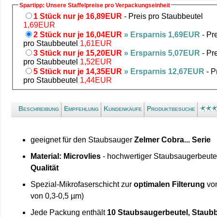
Spartipp: Unsere Staffelpreise pro Verpackungseinheit
1 Stück nur je 16,89EUR
- Preis pro Staubbeutel
1,69EUR
2 Stück nur je 16,04EUR
» Ersparnis 1,69EUR
- Pr
pro Staubbeutel
1,61EUR
3 Stück nur je 15,20EUR
» Ersparnis 5,07EUR
- Pr
pro Staubbeutel
1,52EUR
5 Stück nur je 14,35EUR
» Ersparnis 12,67EUR
- P
pro Staubbeutel
1,44EUR
Beschreibung
Empfehlung
Kundenkäufe
Produktbesuche
geeignet für den Staubsauger
Zelmer Cobra... Serie
Material: Microvlies
- hochwertiger Staubsaugerbeute
Qualität
Spezial-Mikrofaserschicht zur
optimalen Filterung
von
von 0,3-0,5 µm)
Jede Packung enthält
10 Staubsaugerbeutel, Staubb