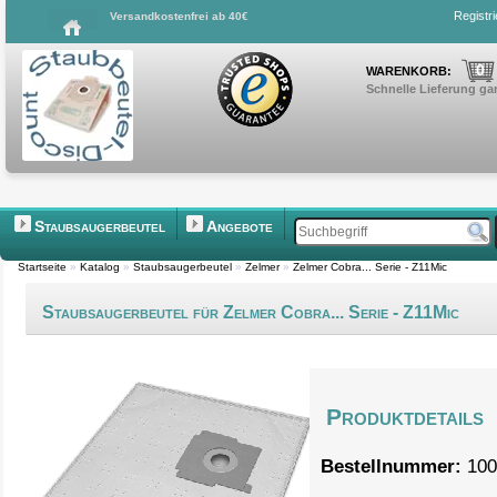
Registr
Versandkostenfrei ab 40€
0
WARENKORB:
Schnelle Lieferung gar
Staubsaugerbeutel
Angebote
Startseite
»
Katalog
»
Staubsaugerbeutel
»
Zelmer
»
Zelmer Cobra... Serie - Z11Mic
Staubsaugerbeutel für Zelmer Cobra... Serie - Z11Mic
Produktdetails
Bestellnummer:
100