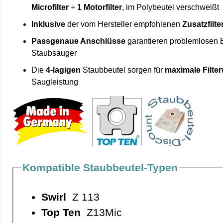
Microfilter
+
1 Motorfilter
, im Polybeutel verschweißt
Inklusive
der vom Hersteller empfohlenen
Zusatzfilte
Passgenaue Anschlüsse
garantieren problemlosen 
Staubsauger
Die
4-lagigen
Staubbeutel sorgen für
maximale Filte
Saugleistung
Kompatible Staubbeutel-Typen
Swirl
Z 113
Top Ten
Z13Mic