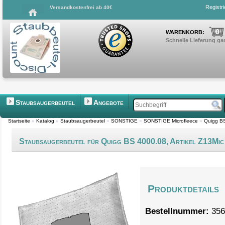
Registr
Versandkostenfrei ab 40€
0
WARENKORB:
Schnelle Lieferung gar
Staubsaugerbeutel
Angebote
Startseite
»
Katalog
»
Staubsaugerbeutel
»
SONSTIGE
»
SONSTIGE Microfleece
»
Quigg BS
Staubsaugerbeutel für Quigg BS 4000.08, Artikel Z13Mic
Produktdetails
Bestellnummer:
356