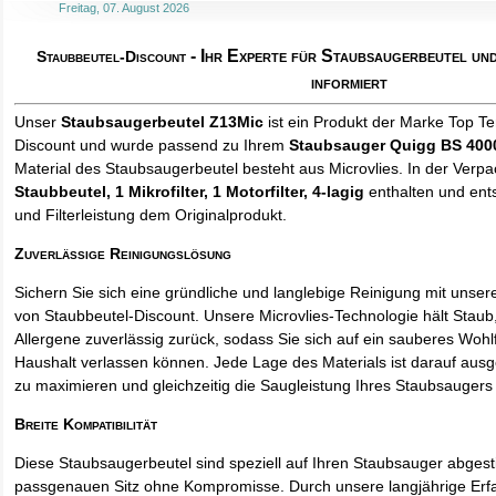
Freitag, 07. August 2026
- Ihr Experte für Staubsaugerbeutel u
Staubbeutel-Discount
informiert
Unser
Staubsaugerbeutel Z13Mic
ist ein Produkt der Marke Top T
Discount und wurde passend zu Ihrem
Staubsauger Quigg BS 400
Material des Staubsaugerbeutel besteht aus Microvlies. In der Verp
Staubbeutel
, 1 Mikrofilter, 1 Motorfilter, 4-lagig
enthalten und ents
und Filterleistung dem Originalprodukt.
Zuverlässige Reinigungslösung
Sichern Sie sich eine gründliche und langlebige Reinigung mit unse
von Staubbeutel-Discount. Unsere Microvlies-Technologie hält Stau
Allergene zuverlässig zurück, sodass Sie sich auf ein sauberes Wohl
Haushalt verlassen können. Jede Lage des Materials ist darauf ausgel
zu maximieren und gleichzeitig die Saugleistung Ihres Staubsaugers 
Breite Kompatibilität
Diese Staubsaugerbeutel sind speziell auf Ihren Staubsauger abges
passgenauen Sitz ohne Kompromisse. Durch unsere langjährige Erf