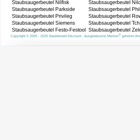
Staubsaugerbeutel Nilfisk
Staubsaugerbeutel Nil
Staubsaugerbeutel Parkside
Staubsaugerbeutel Phi
Staubsaugerbeutel Privileg
Staubsaugerbeutel Ro
Staubsaugerbeutel Siemens
Staubsaugerbeutel Tch
Staubsaugerbeutel Festo-Festool
Staubsaugerbeutel Ze
®
Copyright © 2005 - 2026 Staubbeutel-Discount - Ausgewiesene Marken
gehören ihre