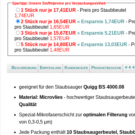
Spartipp: Unsere Staffelpreise pro Verpackungseinheit
1 Stück nur je 17,41EUR
- Preis pro Staubbeutel
1,74EUR
2 Stück nur je 16,54EUR
» Ersparnis 1,74EUR
- Pr
pro Staubbeutel
1,65EUR
3 Stück nur je 15,67EUR
» Ersparnis 5,21EUR
- Pr
pro Staubbeutel
1,57EUR
5 Stück nur je 14,80EUR
» Ersparnis 13,03EUR
- P
pro Staubbeutel
1,48EUR
Beschreibung
Empfehlung
Kundenkäufe
Produktbesuche
geeignet für den Staubsauger
Quigg BS 4000.08
Material: Microvlies
- hochwertiger Staubsaugerbeute
Qualität
Spezial-Mikrofaserschicht zur
optimalen Filterung
von
von 0,3-0,5 µm)
Jede Packung enthält
10 Staubsaugerbeutel, Staubb