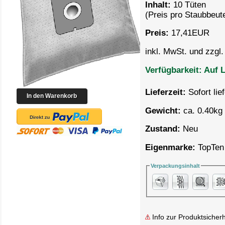
Inhalt:
10 Tüten
(Preis pro
Staubbeute
Preis:
17,41
EUR
inkl. MwSt. und zzgl
Verfügbarkeit:
Auf L
Lieferzeit:
Sofort lie
Gewicht:
ca. 0.40kg 
Zustand:
Neu
Eigenmarke:
TopTen
Verpackungsinhalt
Info zur Produktsicherh