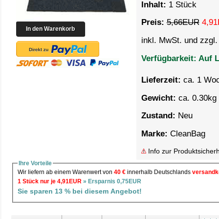
Inhalt:
1 Stück
Preis:
5,66EUR
4,91
inkl. MwSt. und zzgl
Verfügbarkeit:
Auf L
Lieferzeit:
ca. 1 Wo
Gewicht:
ca. 0.30kg 
Zustand:
Neu
Marke:
CleanBag
Info zur Produktsicherh
Ihre Vorteile
Wir liefern ab einem Warenwert von
40 €
innerhalb Deutschlands
versandk
1 Stück nur je 4,91EUR
» Ersparnis 0,75EUR
Sie sparen 13 % bei diesem Angebot!