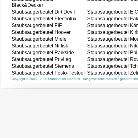
Black&Decker
Staubsaugerbeutel Dirt Devil
Staubsaugerbeutel EI
Staubsaugerbeutel Electrolux
Staubsaugerbeutel Fak
Staubsaugerbeutel FIF
Staubsaugerbeutel Kär
Staubsaugerbeutel Hoover
Staubsaugerbeutel Kir
Staubsaugerbeutel Miele
Staubsaugerbeutel Mou
Staubsaugerbeutel Nilfisk
Staubsaugerbeutel Nil
Staubsaugerbeutel Parkside
Staubsaugerbeutel Phi
Staubsaugerbeutel Privileg
Staubsaugerbeutel Ro
Staubsaugerbeutel Siemens
Staubsaugerbeutel Tch
Staubsaugerbeutel Festo-Festool
Staubsaugerbeutel Ze
®
Copyright © 2005 - 2026 Staubbeutel-Discount - Ausgewiesene Marken
gehören ihre