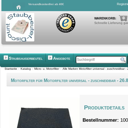
Registr
Versandkostenfrei ab 40€
0
WARENKORB:
Schnelle Lieferung gar
Staubsaugerbeutel
Angebote
Startseite
»
Katalog
»
Micro- u. Motorfilter
»
Alle Marken Motorfilter universal - zuschneidbar 
Motorfilter für Motorfilter universal - zuschneidbar - 26
Produktdetails
Bestellnummer:
100