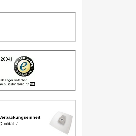
rbeutel, Staubbeutel M 157 MIE Maxi pro Verpackungseinheit.
Qualität.✓