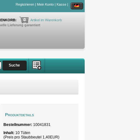
Registrieren
|
Mein Konto
|
Kasse
|
0
ENKORB:
Artikel im Warenkorb
elle Lieferung garantiert
Produktdetails
Bestellnummer:
10041831
Inhalt:
10 Tüten
(Preis pro Staubbeutel 1,40EUR)