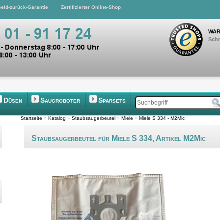
eld-zurück-Garantie
Zertifizierter Online-Shop
WAR
Schn
Düsen
Saugroboter
Sparsets
Startseite
»
Katalog
»
Staubsaugerbeutel
»
Miele
»
Miele S 334 - M2Mic
Staubsaugerbeutel für Miele S 334, Artikel M2Mic