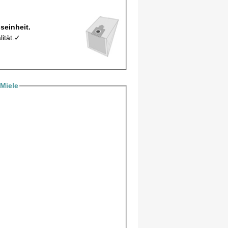
ro Verpackungseinheit.
lität.✓
Miele