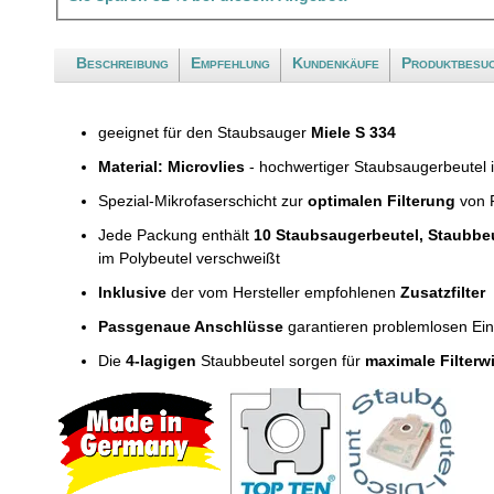
Beschreibung
Empfehlung
Kundenkäufe
Produktbesu
geeignet für den Staubsauger
Miele S 334
Material: Microvlies
- hochwertiger Staubsaugerbeutel 
Spezial-Mikrofaserschicht zur
optimalen Filterung
von F
Jede Packung enthält
10 Staubsaugerbeutel, Staubbe
im Polybeutel verschweißt
Inklusive
der vom Hersteller empfohlenen
Zusatzfilter
Passgenaue Anschlüsse
garantieren problemlosen Ei
Die
4-lagigen
Staubbeutel sorgen für
maximale Filterw