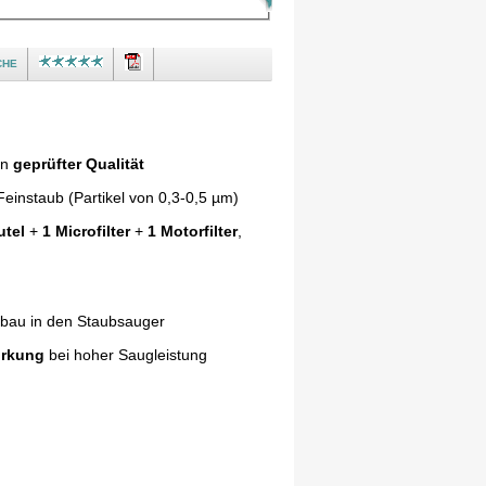
che
in
geprüfter Qualität
einstaub (Partikel von 0,3-0,5 µm)
utel
+
1 Microfilter
+
1 Motorfilter
,
nbau in den Staubsauger
irkung
bei hoher Saugleistung