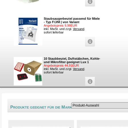
Staubsaugerbeutel passend für Miele
- Typ F/J/M | von Variant
Angebotspreis 9,98EUR
inkl. MwSt. und zzgl.
Versand
.
sofort lieferbar
10 Staubbeutel, Duftstäbchen, Kohle-
und Mikrofilter geeignet Lux 1
Angebotspreis 44,91EUR
inkl. MwSt. und zzgl.
Versand
.
sofort lieferbar
®
Produkte geeignet für die Marke Miele