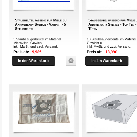
Staubbeutel passend für Miele 30
Staubbeutel passend für Miele 
Anniversary Sverige - Variant - 5
Anniversary Sverige - Top Ten -
Staubbeutel
Tüten
5 Staubsaugerbeutel im Material
10 Staubsaugerbeutel im Material 
Microvlies, Gewich...
Gewicht c...
inkl. MwSt. und zzgl.
Versand
.
inkl. MwSt. und zzgl.
Versand
.
Preis ab:
9,98€
Preis ab:
13,99€
In den Warenkorb
In den Warenkorb