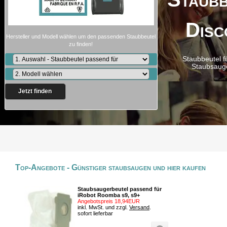
Disc
Hersteller und Modell wählen um den passenden Staubbeutel
zu finden!
Staubbeutel f
Staubsaug
Jetzt finden
Top-Angebote - Günstiger staubsaugen und hier kaufen
Staubsaugerbeutel passend für
iRobot Roomba s9, s9+
Angebotspreis 18,94EUR
inkl. MwSt. und zzgl.
Versand
.
sofort lieferbar