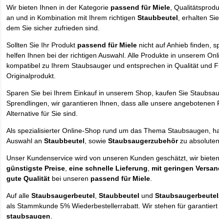
Wir bieten Ihnen in der Kategorie
passend für Miele
, Qualitätsprodu
an und in Kombination mit Ihrem richtigen
Staubbeutel
, erhalten Si
dem Sie sicher zufrieden sind.
Sollten Sie Ihr Produkt
passend für Miele
nicht auf Anhieb finden, s
helfen Ihnen bei der richtigen Auswahl. Alle Produkte in unserem On
kompatibel zu Ihrem Staubsauger und entsprechen in Qualität und Fi
Originalprodukt.
Sparen Sie bei Ihrem Einkauf in unserem Shop, kaufen Sie Staubsa
Sprendlingen, wir garantieren Ihnen, dass alle unsere angebotenen 
Alternative für Sie sind.
Als spezialisierter Online-Shop rund um das Thema Staubsaugen, ha
Auswahl an
Staubbeutel
, sowie
Staubsaugerzubehör
zu absolute
Unser Kundenservice wird von unseren Kunden geschätzt, wir biete
günstigste Preise
,
eine schnelle Lieferung
,
mit geringen Versa
gute Qualität
bei unseren
passend für Miele
.
Auf alle
Staubsaugerbeutel
,
Staubbeutel
und
Staubsaugerbeute
als Stammkunde 5% Wiederbestellerrabatt. Wir stehen für garantier
staubsaugen
.