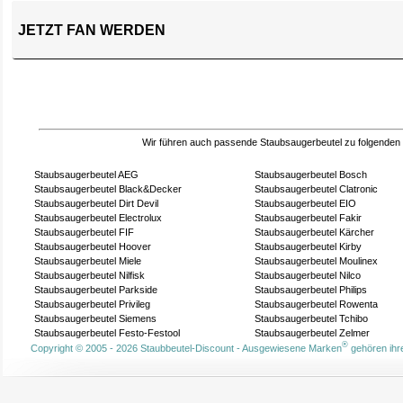
JETZT FAN WERDEN
Wir führen auch passende Staubsaugerbeutel zu folgenden
Staubsaugerbeutel AEG
Staubsaugerbeutel Bosch
Staubsaugerbeutel Black&Decker
Staubsaugerbeutel Clatronic
Staubsaugerbeutel Dirt Devil
Staubsaugerbeutel EIO
Staubsaugerbeutel Electrolux
Staubsaugerbeutel Fakir
Staubsaugerbeutel FIF
Staubsaugerbeutel Kärcher
Staubsaugerbeutel Hoover
Staubsaugerbeutel Kirby
Staubsaugerbeutel Miele
Staubsaugerbeutel Moulinex
Staubsaugerbeutel Nilfisk
Staubsaugerbeutel Nilco
Staubsaugerbeutel Parkside
Staubsaugerbeutel Philips
Staubsaugerbeutel Privileg
Staubsaugerbeutel Rowenta
Staubsaugerbeutel Siemens
Staubsaugerbeutel Tchibo
Staubsaugerbeutel Festo-Festool
Staubsaugerbeutel Zelmer
®
Copyright © 2005 - 2026 Staubbeutel-Discount - Ausgewiesene Marken
gehören ihre