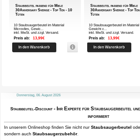
Staubbeutel passend für Miele
Staubbeutel passend für Miele
30Aniversary Sverige - Top Ten - 10
30Aniversary Sverige - Top Ten
Tüten
Tüten
10 Staubsaugerbeutel im Material
10 Staubsaugerbeutel im Material 
Microvlies, Gewic...
Gewicht c...
inkl. MwSt. und zzgl.
Versand
.
inkl. MwSt. und zzgl.
Versand
.
Preis ab:
13,99€
Preis ab:
13,99€
In den Warenkorb
In den Warenkorb
Donnerstag, 06. August 2026
- Ihr Experte für Staubsaugerbeutel u
Staubbeutel-Discount
informiert
In unserem Onlineshop finden Sie nicht nur
Staubsaugerbeutel
od
sondern auch
Staubsaugerzubehör
.