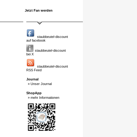
Jetzt Fan werden
staubbeutel-discount
auf facebook
staubbeutel-discount
bei X
staubbeutel-discount
RSS Feed
Journal
» Unser Journal
ShopApp
» mehr Informationen