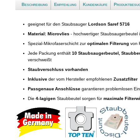
Beschreibung
Empfehlung
Kundenkäufe
Produktbesu
geeignet für den Staubsauger
Lordson Saref 5716
Material: Microvlies
- hochwertiger Staubsaugerbeutel 
Spezial-Mikrofaserschicht zur
optimalen Filterung
von F
Jede Packung enthält
10 Staubsaugerbeutel, Staubbe
verschweißt
Staubverschluss vorhanden
Inklusive
der vom Hersteller empfohlenen
Zusatzfilter
Passgenaue Anschlüsse
garantieren problemlosen Ei
Die
4-lagigen
Staubbeutel sorgen für
maximale Filterw