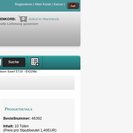
Registrieren
|
Mein Konto
|
Kasse
|
0
ENKORB:
Artikel im Warenkorb
elle Lieferung garantiert
dson Saref 5716 - EIO2Mic
Produktdetails
Bestellnummer:
46392
Inhalt:
10 Tüten
(Preis pro Staubbeutel 1,40EUR)