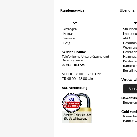
Kundenservice
Über uns
Anfragen
Staubbeu
Kontakt
Impress
Service
AGB
FAQ
Lieferkon
Widerruf
Service Hotline
Datensch
Telefonische Unterstützung und
Haftungs
Beratung unter:
Produktsi
06701 - 911724
Barrierefr
Bestellmö
MO-DO 08:00 - 17:00 Uhr
FR 08:00 - 13:00 Uhr
Vertrag w
SSL Verbindung
Vertr
Bewertu
Bewertun
Geld ver
Gewerbet
Partner 