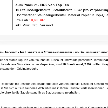
Zum Produkt - EIO2 von Top Ten
10 Staubsaugerbeutel, Staubbeutel EIO2
Hochwertiger Staubsaugerbeutel, Material Papier in Top-Qua
Preis ab
10,60EUR
inkl. Mwst, zzgl. Versand
el-Discount
- Ihr Experte für Staubsaugerbeutel und Staubsaugerzubehö
dukt der Marke Top Ten von Staubbeutel-Discount und wurde passend zu Ihrem
Sta
 besteht aus Microvlies. In der Verpackung sind
10 Staubbeutel
, 2 Mikrofilter, 4
leistung dem Originalprodukt.
e Reinigung mit unseren Staubsaugerbeuteln von Staubbeutel-Discount. Unsere Mic
ss Sie sich auf ein sauberes Wohlfühlklima in Ihrem Haushalt verlassen können. Je
 gleichzeitig die Saugleistung Ihres Staubsaugers zu erhalten.
en Staubsauger abgestimmt und garantieren passgenauen Sitz ohne Kompromisse. 