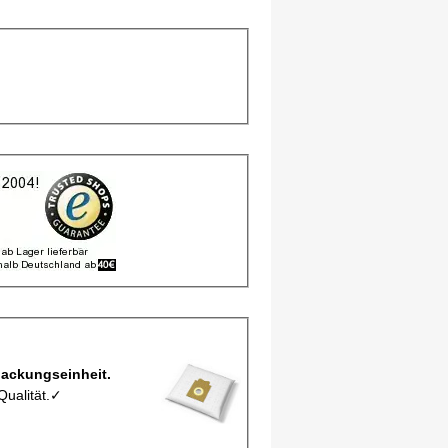
Staubbeutel MCFEO25M pro Verpackungseinheit.
Qualität.✓