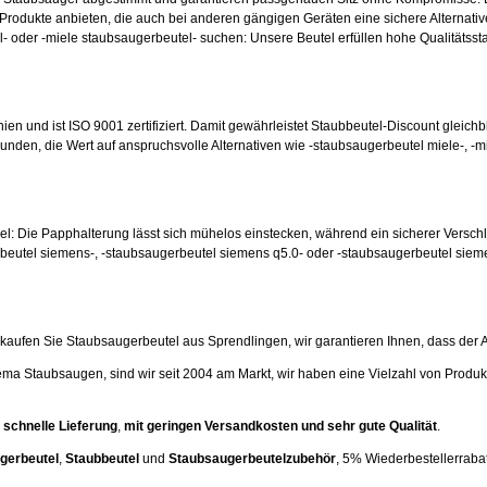
odukte anbieten, die auch bei anderen gängigen Geräten eine sichere Alternative
- oder -miele staubsaugerbeutel- suchen: Unsere Beutel erfüllen hohe Qualitätsst
nien und ist ISO 9001 zertifiziert. Damit gewährleistet Staubbeutel-Discount gleichb
unden, die Wert auf anspruchsvolle Alternativen wie -staubsaugerbeutel miele-, -m
hsel: Die Papphalterung lässt sich mühelos einstecken, während ein sicherer Versc
beutel siemens-, -staubsaugerbeutel siemens q5.0- oder -staubsaugerbeutel siem
ufen Sie Staubsaugerbeutel aus Sprendlingen, wir garantieren Ihnen, dass der Artik
ema Staubsaugen, sind wir seit 2004 am Markt, wir haben eine Vielzahl von Produk
 schnelle Lieferung
,
mit geringen Versandkosten und sehr gute Qualität
.
gerbeutel
,
Staubbeutel
und
Staubsaugerbeutelzubehör
, 5% Wiederbestellerrabatt