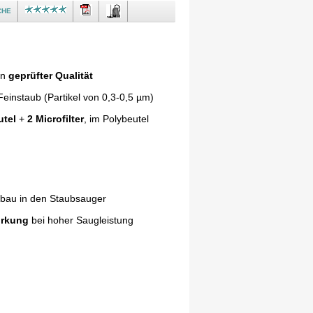
che
in
geprüfter Qualität
einstaub (Partikel von 0,3-0,5 µm)
utel
+
2 Microfilter
, im Polybeutel
nbau in den Staubsauger
irkung
bei hoher Saugleistung