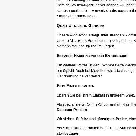
Bereich Staubsaugerzubehör können wir Ihnen Pr
staubsaugerbeutel-, -vorwerk staubsaugerbeutel
Staubsaugermodelle an.
Qualität made in Germany
Unsere Produktion erfolgt unter strengen Richtli
Unsere Microvlies-Beutel eignen sich auch für K
siemens staubsaugerbeutel- legen.
Einfache Handhabung und Entsorgung
Ein weiterer Vorteil ist der unkomplizierte Wec
ermöglicht. Auch bei Modellen wie -staubsauger
Handhabung gewährleistet.
Beim Einkauf sparen
Sparen Sie bei Ihrem Einkauf in unserem Shop, ka
Als spezialisierter Online-Shop rund um das Th
Discount-Preisen
.
Wir stehen für
faire und günstigste Preise
,
eine
Als Stammkunde erhalten Sie auf alle
Staubsau
staubsaugen
.