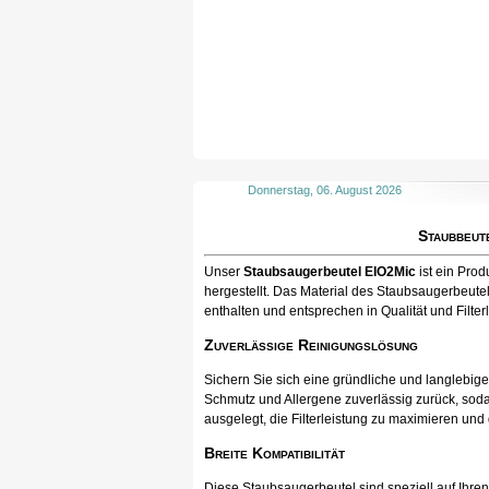
Donnerstag, 06. August 2026
Staubbeut
Unser
Staubsaugerbeutel EIO2Mic
ist ein Pro
hergestellt. Das Material des Staubsaugerbeutel
enthalten und entsprechen in Qualität und Filter
Zuverlässige Reinigungslösung
Sichern Sie sich eine gründliche und langlebig
Schmutz und Allergene zuverlässig zurück, soda
ausgelegt, die Filterleistung zu maximieren und
Breite Kompatibilität
Diese Staubsaugerbeutel sind speziell auf Ihr