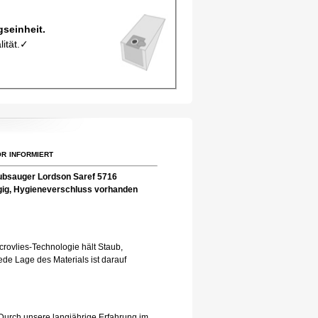
 pro Verpackungseinheit.
lität.✓
r informiert
ubsauger Lordson Saref 5716
-lagig, Hygieneverschluss vorhanden
rovlies-Technologie hält Staub,
de Lage des Materials ist darauf
Durch unsere langjährige Erfahrung im