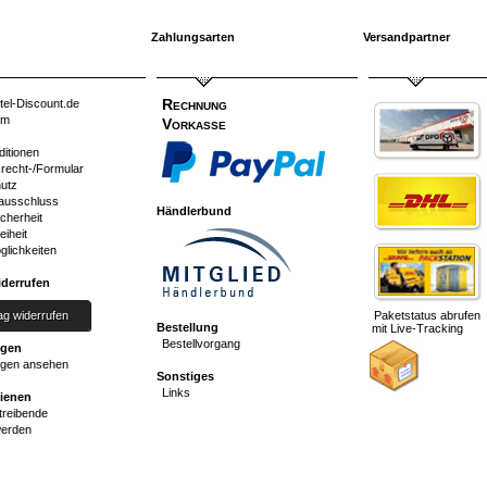
Zahlungsarten
Versandpartner
Rechnung
tel-Discount.de
um
Vorkasse
ditionen
srecht-/Formular
utz
ausschluss
Händlerbund
cherheit
eiheit
glichkeiten
iderrufen
ag widerrufen
Paketstatus abrufen
Bestellung
mit Live-Tracking
Bestellvorgang
ngen
gen ansehen
Sonstiges
Links
dienen
reibende
werden