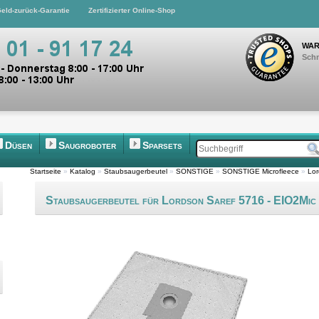
eld-zurück-Garantie
Zertifizierter Online-Shop
WAR
Schn
Düsen
Saugroboter
Sparsets
Startseite
»
Katalog
»
Staubsaugerbeutel
»
SONSTIGE
»
SONSTIGE Microfleece
»
Lor
Staubsaugerbeutel für Lordson Saref 5716 - EIO2Mic