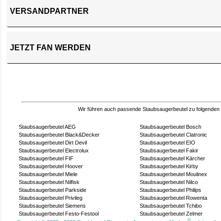
VERSANDPARTNER
JETZT FAN WERDEN
Wir führen auch passende Staubsaugerbeutel zu folgenden
Staubsaugerbeutel AEG
Staubsaugerbeutel Bosch
Staubsaugerbeutel Black&Decker
Staubsaugerbeutel Clatronic
Staubsaugerbeutel Dirt Devil
Staubsaugerbeutel EIO
Staubsaugerbeutel Electrolux
Staubsaugerbeutel Fakir
Staubsaugerbeutel FIF
Staubsaugerbeutel Kärcher
Staubsaugerbeutel Hoover
Staubsaugerbeutel Kirby
Staubsaugerbeutel Miele
Staubsaugerbeutel Moulinex
Staubsaugerbeutel Nilfisk
Staubsaugerbeutel Nilco
Staubsaugerbeutel Parkside
Staubsaugerbeutel Philips
Staubsaugerbeutel Privileg
Staubsaugerbeutel Rowenta
Staubsaugerbeutel Siemens
Staubsaugerbeutel Tchibo
Staubsaugerbeutel Festo-Festool
Staubsaugerbeutel Zelmer
®