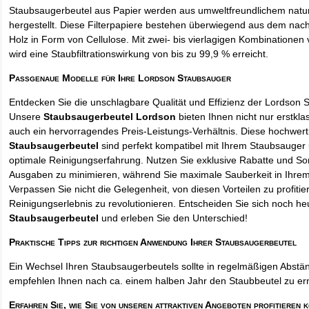
Staubsaugerbeutel aus Papier werden aus umweltfreundlichem natur
hergestellt. Diese Filterpapiere bestehen überwiegend aus dem na
Holz in Form von Cellulose. Mit zwei- bis vierlagigen Kombinationen 
wird eine Staubfiltrationswirkung von bis zu 99,9 % erreicht.
Passgenaue Modelle für Ihre Lordson Staubsauger
Entdecken Sie die unschlagbare Qualität und Effizienz der Lordson 
Unsere
Staubsaugerbeutel Lordson
bieten Ihnen nicht nur erstkla
auch ein hervorragendes Preis-Leistungs-Verhältnis. Diese hochwert
Staubsaugerbeutel
sind perfekt kompatibel mit Ihrem Staubsauger 
optimale Reinigungserfahrung. Nutzen Sie exklusive Rabatte und So
Ausgaben zu minimieren, während Sie maximale Sauberkeit in Ihre
Verpassen Sie nicht die Gelegenheit, von diesen Vorteilen zu profitie
Reinigungserlebnis zu revolutionieren. Entscheiden Sie sich noch he
Staubsaugerbeutel
und erleben Sie den Unterschied!
Praktische Tipps zur richtigen Anwendung Ihrer Staubsaugerbeutel
Ein Wechsel Ihren Staubsaugerbeutels sollte in regelmäßigen Abstän
empfehlen Ihnen nach ca. einem halben Jahr den Staubbeutel zu er
Erfahren Sie, wie Sie von unseren attraktiven Angeboten profitieren 