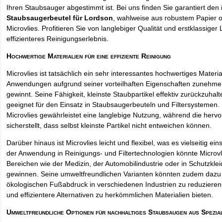
Ihren Staubsauger abgestimmt ist. Bei uns finden Sie garantiert den 
Staubsaugerbeutel für Lordson
, wahlweise aus robustem Papier 
Microvlies. Profitieren Sie von langlebiger Qualität und erstklassiger 
effizienteres Reinigungserlebnis.
Hochwertige Materialien für eine effiziente Reinigung
Microvlies ist tatsächlich ein sehr interessantes hochwertiges Materi
Anwendungen aufgrund seiner vorteilhaften Eigenschaften zunehm
gewinnt. Seine Fähigkeit, kleinste Staubpartikel effektiv zurückzuha
geeignet für den Einsatz in Staubsaugerbeuteln und Filtersystemen. 
Microvlies gewährleistet eine langlebige Nutzung, während die hervo
sicherstellt, dass selbst kleinste Partikel nicht entweichen können.
Darüber hinaus ist Microvlies leicht und flexibel, was es vielseitig e
der Anwendung in Reinigungs- und Filtertechnologien könnte Microvl
Bereichen wie der Medizin, der Automobilindustrie oder in Schutzkl
gewinnen. Seine umweltfreundlichen Varianten könnten zudem dazu 
ökologischen Fußabdruck in verschiedenen Industrien zu reduzieren,
und effizientere Alternativen zu herkömmlichen Materialien bieten.
Umweltfreundliche Optionen für nachhaltiges Staubsaugen aus Spezia