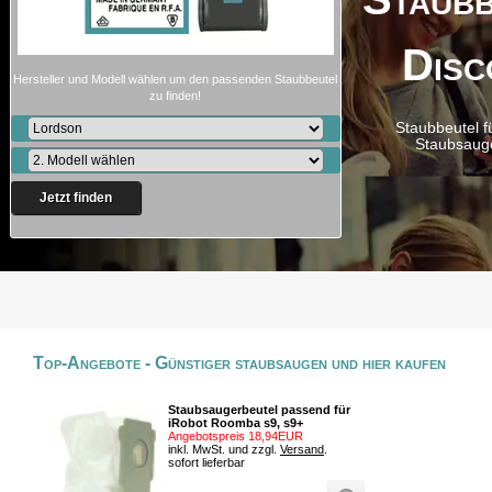
Disc
Hersteller und Modell wählen um den passenden Staubbeutel
zu finden!
Staubbeutel f
Staubsaug
Jetzt finden
Top-Angebote - Günstiger staubsaugen und hier kaufen
Staubsaugerbeutel passend für
iRobot Roomba s9, s9+
Angebotspreis 18,94EUR
inkl. MwSt. und zzgl.
Versand
.
sofort lieferbar