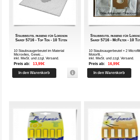
Staubbeutel passend für Lordson
Staubbeutel passend für Lords
Saref 5716 - Top Ten - 10 Tüten
Saref 5716 - McFilter - 10 Tü
10 Staubsaugerbeutel im Material
10 Staubsaugerbeutel + 2 Microfilt
Microvlies, Gewic...
Motorfil...
inkl. MwSt. und zzgl.
Versand
.
inkl. MwSt. und zzgl.
Versand
.
Preis ab:
13,99€
Preis ab:
16,99€
In den Warenkorb
In den Warenkorb