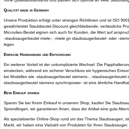
hohe Qualitätsstandards und passen sich optimal an viele Staubsau
Qualität made in Germany
Unsere Produktion erfolgt unter strengen Richtlinien und ist ISO 9001 
gewährleistet Staubbeutel-Discount gleichbleibende, verlässliche Pro
Microvlies-Beutel eignen sich auch für Kunden, die Wert auf anspruch
-staubsaugerbeutel miele-, -miele gn staubsaugerbeutel- oder -sie
legen.
Einfache Handhabung und Entsorgung
Ein weiterer Vorteil ist der unkomplizierte Wechsel: Die Papphalteru
einstecken, während ein sicherer Verschluss ein hygienisches Entso
bei Modellen wie -staubsaugerbeutel siemens-, -staubsaugerbeutel 
staubsaugerbeutel siemens synchropower- ist eine ähnliche Handha
Beim Einkauf sparen
Sparen Sie bei Ihrem Einkauf in unserem Shop, kaufen Sie Staubsa
Sprendlingen, wir garantieren Ihnen, dass der Artikel eine gute Alterna
Als spezialisierter Online-Shop rund um das Thema Staubsaugen, si
Markt, wir haben eine Vielzahl von Produkten für Ihren Staubsauger,