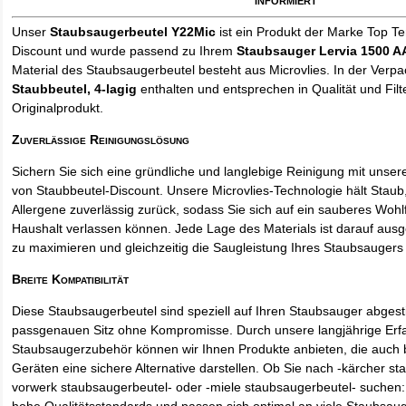
Unser
Staubsaugerbeutel Y22Mic
ist ein Produkt der Marke Top T
Discount und wurde passend zu Ihrem
Staubsauger Lervia 1500 
Material des Staubsaugerbeutel besteht aus Microvlies. In der Verp
Staubbeutel
, 4-lagig
enthalten und entsprechen in Qualität und Filt
Originalprodukt.
Zuverlässige Reinigungslösung
Sichern Sie sich eine gründliche und langlebige Reinigung mit unse
von Staubbeutel-Discount. Unsere Microvlies-Technologie hält Stau
Allergene zuverlässig zurück, sodass Sie sich auf ein sauberes Wohl
Haushalt verlassen können. Jede Lage des Materials ist darauf ausgel
zu maximieren und gleichzeitig die Saugleistung Ihres Staubsaugers 
Breite Kompatibilität
Diese Staubsaugerbeutel sind speziell auf Ihren Staubsauger abges
passgenauen Sitz ohne Kompromisse. Durch unsere langjährige Erf
Staubsaugerzubehör können wir Ihnen Produkte anbieten, die auch
Geräten eine sichere Alternative darstellen. Ob Sie nach -kärcher st
vorwerk staubsaugerbeutel- oder -miele staubsaugerbeutel- suchen: 