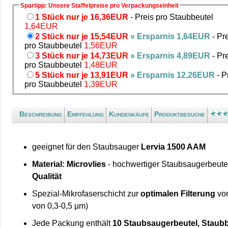
Spartipp: Unsere Staffelpreise pro Verpackungseinheit
1 Stück nur je 16,36EUR
- Preis pro Staubbeutel
1,64EUR
2 Stück nur je 15,54EUR
» Ersparnis 1,64EUR
- Pr
pro Staubbeutel
1,56EUR
3 Stück nur je 14,73EUR
» Ersparnis 4,89EUR
- Pr
pro Staubbeutel
1,48EUR
5 Stück nur je 13,91EUR
» Ersparnis 12,26EUR
- P
pro Staubbeutel
1,39EUR
Beschreibung
Empfehlung
Kundenkäufe
Produktbesuche
geeignet für den Staubsauger
Lervia 1500 AAM
Material: Microvlies
- hochwertiger Staubsaugerbeute
Qualität
Spezial-Mikrofaserschicht zur
optimalen Filterung
von
von 0,3-0,5 µm)
Jede Packung enthält
10 Staubsaugerbeutel, Staubb