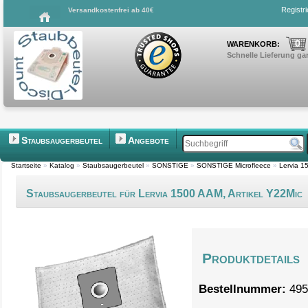
Registr
Versandkostenfrei ab 40€
0
WARENKORB:
Schnelle Lieferung gar
Staubsaugerbeutel
Angebote
Startseite
»
Katalog
»
Staubsaugerbeutel
»
SONSTIGE
»
SONSTIGE Microfleece
»
Lervia 1
Staubsaugerbeutel für Lervia 1500 AAM, Artikel Y22Mic
Produktdetails
Bestellnummer:
495