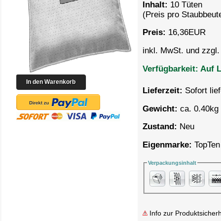
Inhalt:
10 Tüten
(Preis pro
Staubbeute
Preis:
16,36
EUR
inkl. MwSt. und zzgl
Verfügbarkeit:
Auf L
Lieferzeit:
Sofort lie
Gewicht:
ca. 0.40kg 
Zustand:
Neu
Eigenmarke:
TopTen
Verpackungsinhalt
Info zur Produktsicherh