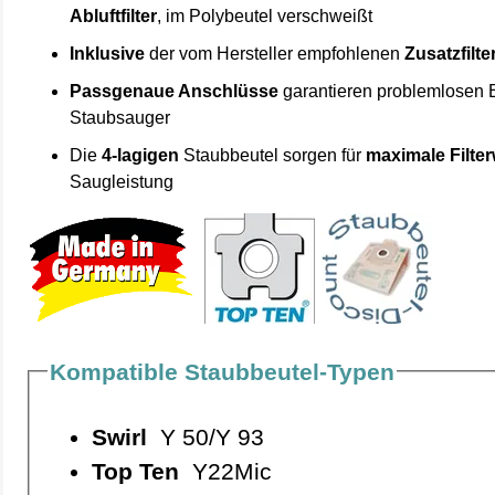
Abluftfilter
, im Polybeutel verschweißt
Inklusive
der vom Hersteller empfohlenen
Zusatzfilte
Passgenaue Anschlüsse
garantieren problemlosen 
Staubsauger
Die
4-lagigen
Staubbeutel sorgen für
maximale Filte
Saugleistung
Kompatible Staubbeutel-Typen
Swirl
Y 50/Y 93
Top Ten
Y22Mic