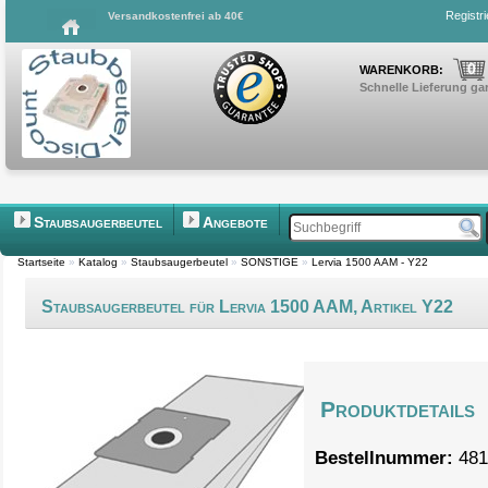
Registr
Versandkostenfrei ab 40€
0
WARENKORB:
Schnelle Lieferung gar
Staubsaugerbeutel
Angebote
Startseite
»
Katalog
»
Staubsaugerbeutel
»
SONSTIGE
»
Lervia 1500 AAM - Y22
Staubsaugerbeutel für Lervia 1500 AAM, Artikel Y22
Produktdetails
Bestellnummer:
481