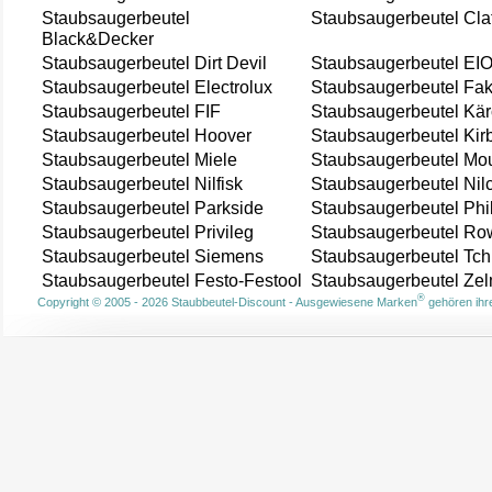
Staubsaugerbeutel
Staubsaugerbeutel Cla
Black&Decker
Staubsaugerbeutel Dirt Devil
Staubsaugerbeutel EI
Staubsaugerbeutel Electrolux
Staubsaugerbeutel Fak
Staubsaugerbeutel FIF
Staubsaugerbeutel Kär
Staubsaugerbeutel Hoover
Staubsaugerbeutel Kir
Staubsaugerbeutel Miele
Staubsaugerbeutel Mou
Staubsaugerbeutel Nilfisk
Staubsaugerbeutel Nil
Staubsaugerbeutel Parkside
Staubsaugerbeutel Phi
Staubsaugerbeutel Privileg
Staubsaugerbeutel Ro
Staubsaugerbeutel Siemens
Staubsaugerbeutel Tch
Staubsaugerbeutel Festo-Festool
Staubsaugerbeutel Ze
®
Copyright © 2005 - 2026 Staubbeutel-Discount - Ausgewiesene Marken
gehören ihre