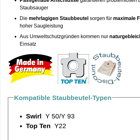
Passgenaue Anschlüsse
garantieren problemlosen 
Staubsauger
Die
mehrlagigen Staubbeutel
sorgen für
maximale F
hoher Saugleistung
Aus Umweltschutzgründen kommen nur
naturgebleic
Einsatz
Kompatible Staubbeutel-Typen
Swirl
Y 50/Y 93
Top Ten
Y22