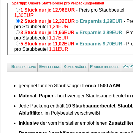
Spartipp: Unsere Staffelpreise pro Verpackungseinheit
1 Stück nur je 12,96EUR
- Preis pro Staubbeutel
1,30EUR
2 Stück nur je 12,32EUR
» Ersparnis 1,29EUR
- Pr
pro Staubbeutel
1,24EUR
3 Stück nur je 11,66EUR
» Ersparnis 3,89EUR
- Pre
pro Staubbeutel
1,17EUR
5 Stück nur je 11,02EUR
» Ersparnis 9,70EUR
- Pre
pro Staubbeutel
1,11EUR
Beschreibung
Empfehlung
Kundenkäufe
Produktbesuche
geeignet für den Staubsauger
Lervia 1500 AAM
Material: Papier
- hochwertiger Staubsaugerbeutel in
Jede Packung enthält
10 Staubsaugerbeutel, Staubb
Abluftfilter
, im Polybeutel verschweißt
Inklusive
der vom Hersteller empfohlenen
Zusatzfilte