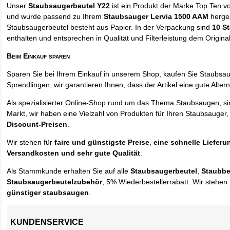
Unser
Staubsaugerbeutel Y22
ist ein Produkt der Marke Top Ten v
und wurde passend zu Ihrem
Staubsauger Lervia 1500 AAM
herges
Staubsaugerbeutel besteht aus Papier. In der Verpackung sind
10 S
enthalten und entsprechen in Qualität und Filterleistung dem Origina
Beim Einkauf sparen
Sparen Sie bei Ihrem Einkauf in unserem Shop, kaufen Sie Staubsa
Sprendlingen, wir garantieren Ihnen, dass der Artikel eine gute Alterna
Als spezialisierter Online-Shop rund um das Thema Staubsaugen, si
Markt, wir haben eine Vielzahl von Produkten für Ihren Staubsauger,
Discount-Preisen
.
Wir stehen für
faire und günstigste Preise
,
eine schnelle Lieferu
Versandkosten und sehr gute Qualität
.
Als Stammkunde erhalten Sie auf alle
Staubsaugerbeutel
,
Staubbe
Staubsaugerbeutelzubehör
, 5% Wiederbestellerrabatt. Wir stehen 
günstiger staubsaugen
.
KUNDENSERVICE