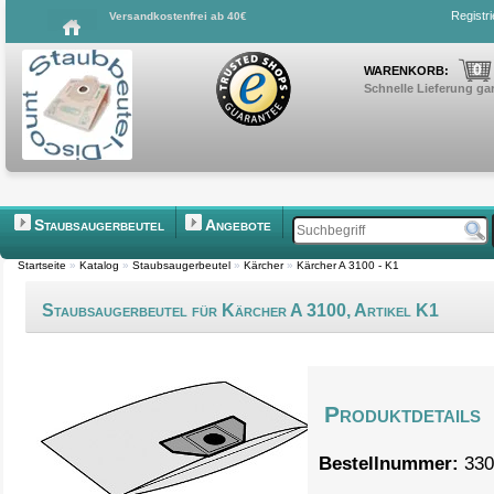
Registr
Versandkostenfrei ab 40€
0
WARENKORB:
Schnelle Lieferung gar
Staubsaugerbeutel
Angebote
Startseite
»
Katalog
»
Staubsaugerbeutel
»
Kärcher
»
Kärcher A 3100 - K1
Staubsaugerbeutel für Kärcher A 3100, Artikel K1
Produktdetails
Bestellnummer:
330