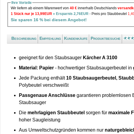
Ihre Vorteile
Wir liefern ab einem Warenwert von
40 €
innerhalb Deutschlands
versandk
1 Stück nur je 13,99EUR
» Ersparnis 2,76EUR
- Preis pro Staubbeutel
1,
Sie sparen 16 % bei diesem Angebot!
Beschreibung
Empfehlung
Kundenkäufe
Produktbesuche
geeignet für den Staubsauger
Kärcher A 3100
Material: Papier
- hochwertiger Staubsaugerbeutel in
Jede Packung enthält
10 Staubsaugerbeutel, Staubb
Polybeutel verschweißt
Passgenaue Anschlüsse
garantieren problemlosen 
Staubsauger
Die
mehrlagigen Staubbeutel
sorgen für
maximale F
hoher Saugleistung
Aus Umweltschutzgründen kommen nur
naturgebleic