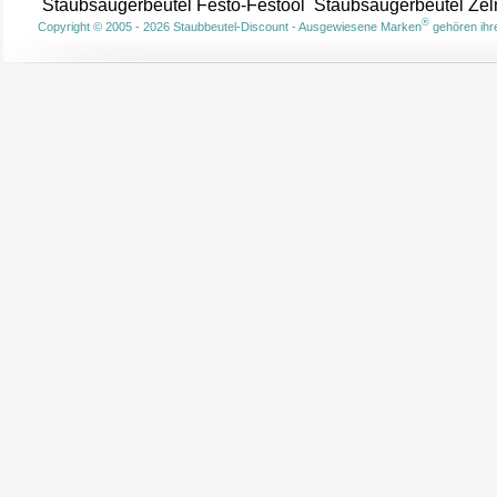
Staubsaugerbeutel Festo-Festool
Staubsaugerbeutel Ze
®
Copyright © 2005 - 2026 Staubbeutel-Discount - Ausgewiesene Marken
gehören ihre