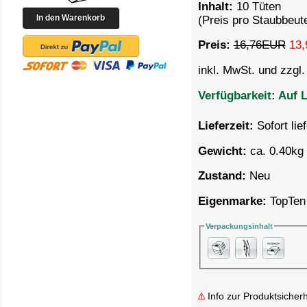
Inhalt:
10 Tüten
(Preis pro Staubbeut
Preis:
16,76EUR
13,
inkl. MwSt. und zzgl
Verfügbarkeit:
Auf L
Lieferzeit:
Sofort lie
Gewicht:
ca. 0.40kg 
Zustand:
Neu
Eigenmarke:
TopTen
Verpackungsinhalt
Info zur Produktsicherh