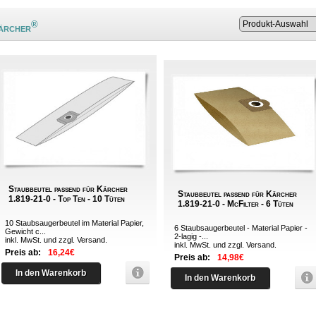
®
Kärcher
Staubbeutel passend für Kärcher
Staubbeutel passend für Kärcher
1.819-21-0 - Top Ten - 10 Tüten
1.819-21-0 - McFilter - 6 Tüten
10 Staubsaugerbeutel im Material Papier,
6 Staubsaugerbeutel - Material Papier -
Gewicht c...
2-lagig -...
inkl. MwSt. und zzgl.
Versand
.
inkl. MwSt. und zzgl.
Versand
.
Preis ab:
16,24€
Preis ab:
14,98€
In den Warenkorb
In den Warenkorb