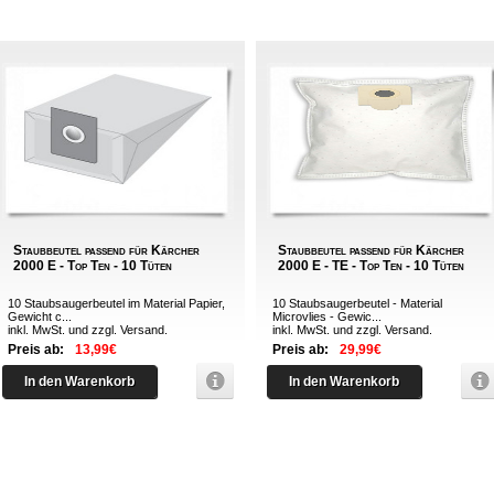
Staubbeutel passend für Kärcher
Staubbeutel passend für Kärcher
2000 E - Top Ten - 10 Tüten
2000 E - TE - Top Ten - 10 Tüten
10 Staubsaugerbeutel im Material Papier,
10 Staubsaugerbeutel - Material
Gewicht c...
Microvlies - Gewic...
inkl. MwSt. und zzgl.
Versand
.
inkl. MwSt. und zzgl.
Versand
.
Preis ab:
13,99€
Preis ab:
29,99€
In den Warenkorb
In den Warenkorb