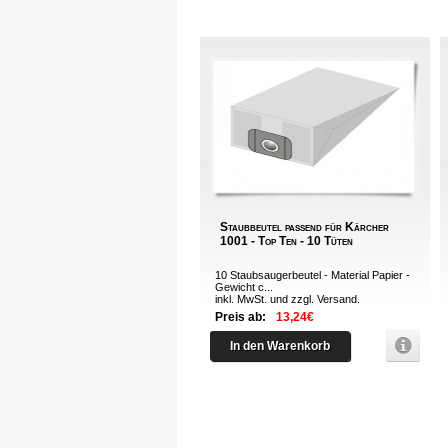
Staubbeutel passend für Kärcher
1001 - Top Ten - 10 Tüten
10 Staubsaugerbeutel - Material Papier -
Gewicht c...
inkl. MwSt. und zzgl.
Versand
.
Preis ab:
13,24€
In den Warenkorb