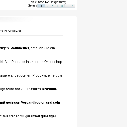
1
bis
8
(von
679
insgesamt)
Seiten:
1
2
3
4
5
...
»
r informiert
chtigen
Staubbeutel
, erhalten Sie ein
ahl. Alle Produkte in unserem Onlineshop
 unsere angebotenen Produkte, eine gute
ugerzubehör
zu absoluten
Discount-
mit geringen Versandkosten und sehr
. Wir stehen für garantiert
günstiger