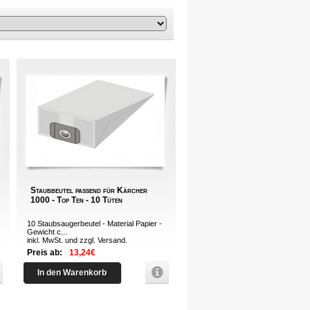
Staubbeutel passend für Kärcher
1000 - Top Ten - 10 Tüten
10 Staubsaugerbeutel - Material Papier -
Gewicht c...
inkl. MwSt. und zzgl.
Versand
.
Preis ab:
13,24€
In den Warenkorb