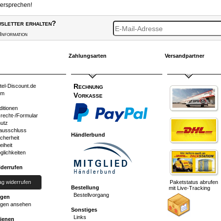
versprechen!
sletter erhalten?
Information
Zahlungsarten
Versandpartner
Rechnung
tel-Discount.de
um
Vorkasse
ditionen
srecht-/Formular
utz
ausschluss
Händlerbund
cherheit
eiheit
glichkeiten
iderrufen
ag widerrufen
Paketstatus abrufen
Bestellung
mit Live-Tracking
Bestellvorgang
ngen
gen ansehen
Sonstiges
Links
dienen