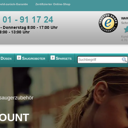
eld-zurück-Garantie
Zertifizierter Online-Shop
WAR
Schn
Kund
4.70
Düsen
Saugroboter
Sparsets
bsaugerzubehör
ount