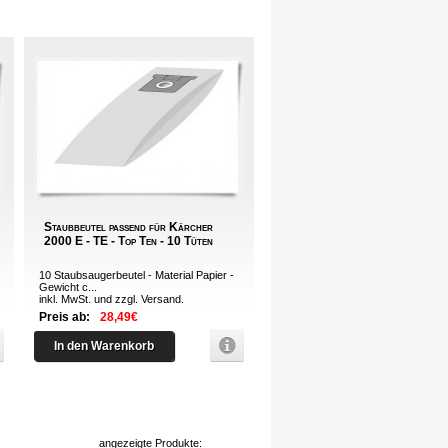
Staubbeutel passend für Kärcher
2000 E - TE - Top Ten - 10 Tüten
10 Staubsaugerbeutel - Material Papier -
Gewicht c...
inkl. MwSt. und zzgl.
Versand
.
Preis ab:
28,49€
In den Warenkorb
angezeigte Produkte: