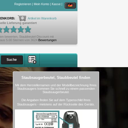
Registrieren
|
Mein Konto
|
Kasse
|
0
ENKORB:
Artikel im Warenkorb
elle Lieferung garantiert
en bewerten,
Staubbeutel-Discount
mit
aus
5.00
Sternen von
3624
Bewertungen
Staubsaugerbeutel, Staubbeutel finden
Mit dem Herstellernamen und der Modellbezeichnung Ihres
Staubsaugers kommen Sie schnell zu einem passenden
Staubsaugerbeutel.
Die Angaben finden Sie auf dem Typenschild Ihres
Staubsaugers - meistens auf der Rückseite des Geräts.