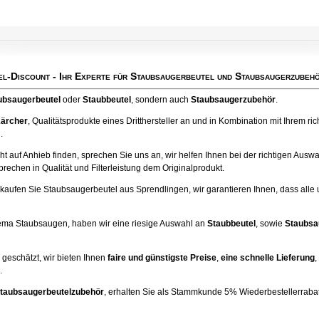
el-Discount
- Ihr Experte für Staubsaugerbeutel und Staubsaugerzubehö
ubsaugerbeutel
oder
Staubbeutel
, sondern auch
Staubsaugerzubehör
.
Kärcher
, Qualitätsprodukte eines Dritthersteller an und in Kombination mit Ihrem ri
.
ht auf Anhieb finden, sprechen Sie uns an, wir helfen Ihnen bei der richtigen Ausw
echen in Qualität und Filterleistung dem Originalprodukt.
kaufen Sie Staubsaugerbeutel aus Sprendlingen, wir garantieren Ihnen, dass alle
hema Staubsaugen, haben wir eine riesige Auswahl an
Staubbeutel
, sowie
Staubsa
geschätzt, wir bieten Ihnen
faire und günstigste Preise
,
eine schnelle Lieferung
,
.
taubsaugerbeutelzubehör
, erhalten Sie als Stammkunde 5% Wiederbestellerrabatt