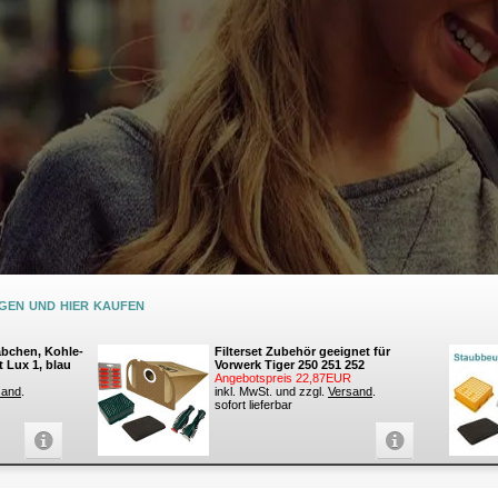
en und hier kaufen
äbchen, Kohle-
Filterset Zubehör geeignet für
t Lux 1, blau
Vorwerk Tiger 250 251 252
Angebotspreis 22,87EUR
sand
.
inkl. MwSt. und zzgl.
Versand
.
sofort lieferbar