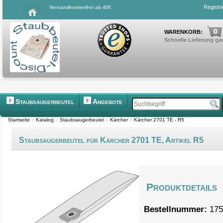
Registr
Versandkostenfrei ab 40€
0
WARENKORB:
Schnelle Lieferung gar
Staubsaugerbeutel
Angebote
Startseite
»
Katalog
»
Staubsaugerbeutel
»
Kärcher
»
Kärcher 2701 TE - R5
Staubsaugerbeutel für Kärcher 2701 TE, Artikel R5
Produktdetails
Bestellnummer:
175