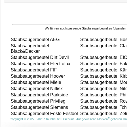
Wir führen auch passende Staubsaugerbeutel zu folgenden
Staubsaugerbeutel AEG
Staubsaugerbeutel Bo
Staubsaugerbeutel
Staubsaugerbeutel Cla
Black&Decker
Staubsaugerbeutel Dirt Devil
Staubsaugerbeutel EI
Staubsaugerbeutel Electrolux
Staubsaugerbeutel Fak
Staubsaugerbeutel FIF
Staubsaugerbeutel Kär
Staubsaugerbeutel Hoover
Staubsaugerbeutel Kir
Staubsaugerbeutel Miele
Staubsaugerbeutel Mou
Staubsaugerbeutel Nilfisk
Staubsaugerbeutel Nil
Staubsaugerbeutel Parkside
Staubsaugerbeutel Phi
Staubsaugerbeutel Privileg
Staubsaugerbeutel Ro
Staubsaugerbeutel Siemens
Staubsaugerbeutel Tch
Staubsaugerbeutel Festo-Festool
Staubsaugerbeutel Ze
®
Copyright © 2005 - 2026 Staubbeutel-Discount - Ausgewiesene Marken
gehören ihre