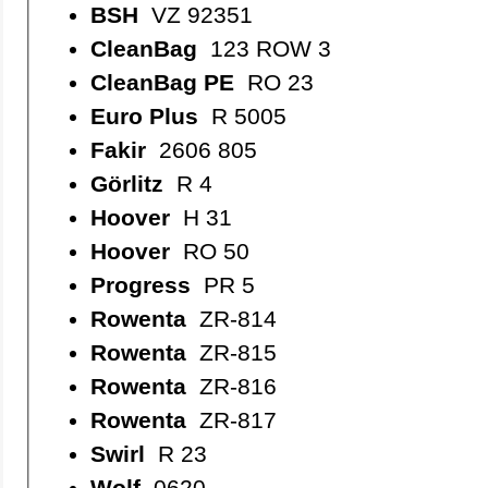
BSH
VZ 92351
CleanBag
123 ROW 3
CleanBag PE
RO 23
Euro Plus
R 5005
Fakir
2606 805
Görlitz
R 4
Hoover
H 31
Hoover
RO 50
Progress
PR 5
Rowenta
ZR-814
Rowenta
ZR-815
Rowenta
ZR-816
Rowenta
ZR-817
Swirl
R 23
Wolf
0620