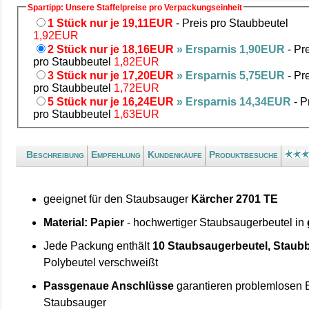
Spartipp: Unsere Staffelpreise pro Verpackungseinheit
1 Stück nur je 19,11EUR
- Preis pro Staubbeutel
1,92EUR
2 Stück nur je 18,16EUR
» Ersparnis 1,90EUR
- Pr
pro Staubbeutel
1,82EUR
3 Stück nur je 17,20EUR
» Ersparnis 5,75EUR
- Pr
pro Staubbeutel
1,72EUR
5 Stück nur je 16,24EUR
» Ersparnis 14,34EUR
- P
pro Staubbeutel
1,63EUR
Beschreibung
Empfehlung
Kundenkäufe
Produktbesuche
geeignet für den Staubsauger
Kärcher 2701 TE
Material: Papier
- hochwertiger Staubsaugerbeutel in
Jede Packung enthält
10 Staubsaugerbeutel, Staubb
Polybeutel verschweißt
Passgenaue Anschlüsse
garantieren problemlosen 
Staubsauger