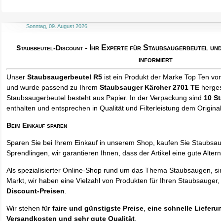
Sonntag, 09. August 2026
- Ihr Experte für Staubsaugerbeutel u
Staubbeutel-Discount
informiert
Unser
Staubsaugerbeutel R5
ist ein Produkt der Marke Top Ten vo
und wurde passend zu Ihrem
Staubsauger Kärcher 2701 TE
herges
Staubsaugerbeutel besteht aus Papier. In der Verpackung sind
10 S
enthalten und entsprechen in Qualität und Filterleistung dem Origina
Beim Einkauf sparen
Sparen Sie bei Ihrem Einkauf in unserem Shop, kaufen Sie Staubsa
Sprendlingen, wir garantieren Ihnen, dass der Artikel eine gute Alterna
Als spezialisierter Online-Shop rund um das Thema Staubsaugen, si
Markt, wir haben eine Vielzahl von Produkten für Ihren Staubsauger,
Discount-Preisen
.
Wir stehen für
faire und günstigste Preise
,
eine schnelle Lieferu
Versandkosten und sehr gute Qualität
.