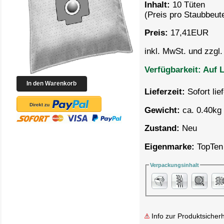
Inhalt:
10 Tüten
(Preis pro
Staubbeute
Preis:
17,41
EUR
inkl. MwSt. und zzgl
Verfügbarkeit:
Auf L
Lieferzeit:
Sofort lie
Gewicht:
ca. 0.40kg 
Zustand:
Neu
Eigenmarke:
TopTen
Verpackungsinhalt
Info zur Produktsicherh