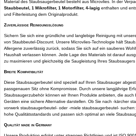
Material des Staubsaugerbeutel besteht aus Microvlies. In der Verp
Staubbeutel
, 1 Mikrofilter, 1 Motorfilter, 4-lagig
enthalten und ents
und Filterleistung dem Originalprodukt.
Zuverlässige Reinigungslösung
Sichern Sie sich eine gründliche und langlebige Reinigung mit unse
von Staubbeutel-Discount. Unsere Microvlies-Technologie hält Stau
Allergene zuverlässig zurück, sodass Sie sich auf ein sauberes Wohl
Haushalt verlassen können. Jede Lage des Materials ist darauf ausgel
zu maximieren und gleichzeitig die Saugleistung Ihres Staubsaugers 
Breite Kompatibilität
Diese Staubsaugerbeutel sind speziell auf Ihren Staubsauger abges
passgenauen Sitz ohne Kompromisse. Durch unsere langjährige Erf
Staubsaugerzubehör können wir Ihnen Produkte anbieten, die auch
Geräten eine sichere Alternative darstellen. Ob Sie nach -kärcher st
vorwerk staubsaugerbeutel- oder -miele staubsaugerbeutel- suchen: 
hohe Qualitätsstandards und passen sich optimal an viele Staubsau
Qualität made in Germany
Unsere Produktion erfolgt unter strengen Richtlinien und ist ISO 9001 