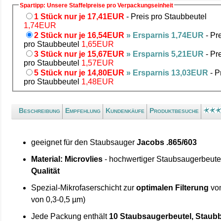
Spartipp: Unsere Staffelpreise pro Verpackungseinheit
1 Stück nur je 17,41EUR
- Preis pro Staubbeutel
1,74EUR
2 Stück nur je 16,54EUR
» Ersparnis 1,74EUR
- Pr
pro Staubbeutel
1,65EUR
3 Stück nur je 15,67EUR
» Ersparnis 5,21EUR
- Pr
pro Staubbeutel
1,57EUR
5 Stück nur je 14,80EUR
» Ersparnis 13,03EUR
- P
pro Staubbeutel
1,48EUR
Beschreibung
Empfehlung
Kundenkäufe
Produktbesuche
geeignet für den Staubsauger
Jacobs .865/603
Material: Microvlies
- hochwertiger Staubsaugerbeute
Qualität
Spezial-Mikrofaserschicht zur
optimalen Filterung
von
von 0,3-0,5 µm)
Jede Packung enthält
10 Staubsaugerbeutel, Staubb