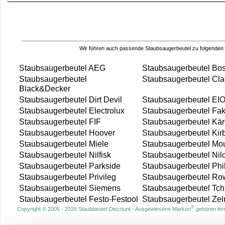
Wir führen auch passende Staubsaugerbeutel zu folgenden
Staubsaugerbeutel AEG
Staubsaugerbeutel Bo
Staubsaugerbeutel
Staubsaugerbeutel Cla
Black&Decker
Staubsaugerbeutel Dirt Devil
Staubsaugerbeutel EI
Staubsaugerbeutel Electrolux
Staubsaugerbeutel Fak
Staubsaugerbeutel FIF
Staubsaugerbeutel Kär
Staubsaugerbeutel Hoover
Staubsaugerbeutel Kir
Staubsaugerbeutel Miele
Staubsaugerbeutel Mou
Staubsaugerbeutel Nilfisk
Staubsaugerbeutel Nil
Staubsaugerbeutel Parkside
Staubsaugerbeutel Phi
Staubsaugerbeutel Privileg
Staubsaugerbeutel Ro
Staubsaugerbeutel Siemens
Staubsaugerbeutel Tch
Staubsaugerbeutel Festo-Festool
Staubsaugerbeutel Ze
®
Copyright © 2005 - 2026 Staubbeutel-Discount - Ausgewiesene Marken
gehören ihre