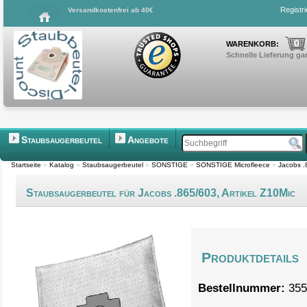
Registr
Versandkostenfrei ab 40€
0
WARENKORB:
Schnelle Lieferung gar
Staubsaugerbeutel
Angebote
Startseite
»
Katalog
»
Staubsaugerbeutel
»
SONSTIGE
»
SONSTIGE Microfleece
»
Jacobs .
Staubsaugerbeutel für Jacobs .865/603, Artikel Z10Mic
Produktdetails
Bestellnummer:
355