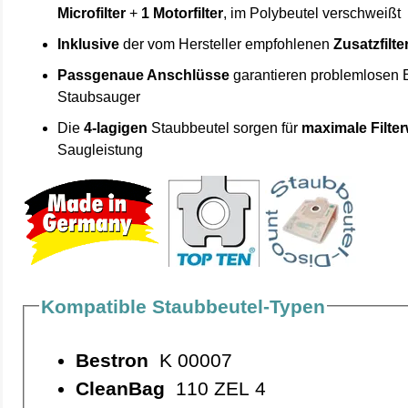
Microfilter
+
1 Motorfilter
, im Polybeutel verschweißt
Inklusive
der vom Hersteller empfohlenen
Zusatzfilte
Passgenaue Anschlüsse
garantieren problemlosen 
Staubsauger
Die
4-lagigen
Staubbeutel sorgen für
maximale Filte
Saugleistung
Kompatible Staubbeutel-Typen
Bestron
K 00007
CleanBag
110 ZEL 4