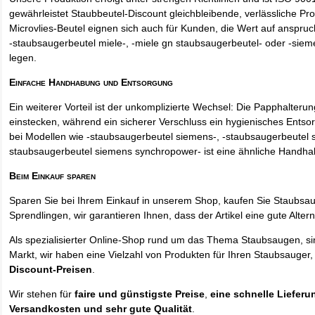
gewährleistet Staubbeutel-Discount gleichbleibende, verlässliche Pro
Microvlies-Beutel eignen sich auch für Kunden, die Wert auf anspruch
-staubsaugerbeutel miele-, -miele gn staubsaugerbeutel- oder -sie
legen.
Einfache Handhabung und Entsorgung
Ein weiterer Vorteil ist der unkomplizierte Wechsel: Die Papphalteru
einstecken, während ein sicherer Verschluss ein hygienisches Entso
bei Modellen wie -staubsaugerbeutel siemens-, -staubsaugerbeutel 
staubsaugerbeutel siemens synchropower- ist eine ähnliche Handha
Beim Einkauf sparen
Sparen Sie bei Ihrem Einkauf in unserem Shop, kaufen Sie Staubsa
Sprendlingen, wir garantieren Ihnen, dass der Artikel eine gute Alterna
Als spezialisierter Online-Shop rund um das Thema Staubsaugen, si
Markt, wir haben eine Vielzahl von Produkten für Ihren Staubsauger,
Discount-Preisen
.
Wir stehen für
faire und günstigste Preise
,
eine schnelle Lieferu
Versandkosten und sehr gute Qualität
.