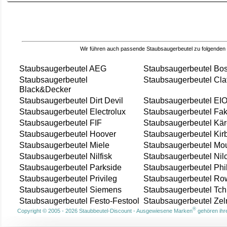
Wir führen auch passende Staubsaugerbeutel zu folgenden
Staubsaugerbeutel AEG
Staubsaugerbeutel Bo
Staubsaugerbeutel
Staubsaugerbeutel Cla
Black&Decker
Staubsaugerbeutel Dirt Devil
Staubsaugerbeutel EI
Staubsaugerbeutel Electrolux
Staubsaugerbeutel Fak
Staubsaugerbeutel FIF
Staubsaugerbeutel Kär
Staubsaugerbeutel Hoover
Staubsaugerbeutel Kir
Staubsaugerbeutel Miele
Staubsaugerbeutel Mou
Staubsaugerbeutel Nilfisk
Staubsaugerbeutel Nil
Staubsaugerbeutel Parkside
Staubsaugerbeutel Phi
Staubsaugerbeutel Privileg
Staubsaugerbeutel Ro
Staubsaugerbeutel Siemens
Staubsaugerbeutel Tch
Staubsaugerbeutel Festo-Festool
Staubsaugerbeutel Ze
®
Copyright © 2005 - 2026 Staubbeutel-Discount - Ausgewiesene Marken
gehören ihre