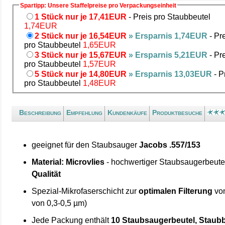
Spartipp: Unsere Staffelpreise pro Verpackungseinheit
1 Stück nur je 17,41EUR
- Preis pro Staubbeutel
1,74EUR
2 Stück nur je 16,54EUR
» Ersparnis 1,74EUR
- Pr
pro Staubbeutel
1,65EUR
3 Stück nur je 15,67EUR
» Ersparnis 5,21EUR
- Pr
pro Staubbeutel
1,57EUR
5 Stück nur je 14,80EUR
» Ersparnis 13,03EUR
- P
pro Staubbeutel
1,48EUR
Beschreibung
Empfehlung
Kundenkäufe
Produktbesuche
geeignet für den Staubsauger
Jacobs .557/153
Material: Microvlies
- hochwertiger Staubsaugerbeute
Qualität
Spezial-Mikrofaserschicht zur
optimalen Filterung
von
von 0,3-0,5 µm)
Jede Packung enthält
10 Staubsaugerbeutel, Staubb