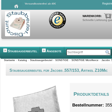
Registr
Versandkostenfrei ab 40€
0
WARENKORB:
Schnelle Lieferung gar
Staubsaugerbeutel
Angebote
Startseite
»
Katalog
»
Staubsaugerbeutel
»
SONSTIGE
»
SONSTIGE Microfleece
»
Jacobs .
Staubsaugerbeutel für Jacobs .557/153, Artikel Z10Mic
Produktdetails
Bestellnummer:
355