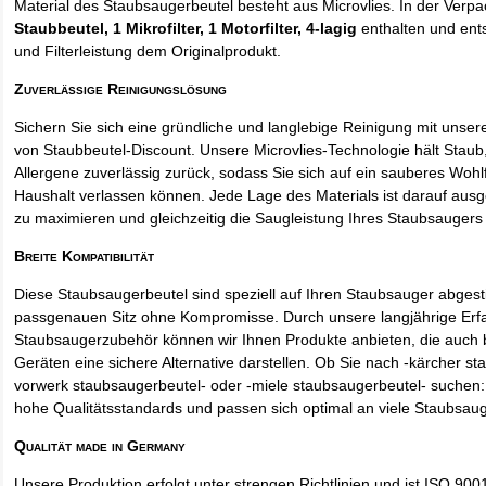
Material des Staubsaugerbeutel besteht aus Microvlies. In der Verp
Staubbeutel
, 1 Mikrofilter, 1 Motorfilter, 4-lagig
enthalten und ents
und Filterleistung dem Originalprodukt.
Zuverlässige Reinigungslösung
Sichern Sie sich eine gründliche und langlebige Reinigung mit unse
von Staubbeutel-Discount. Unsere Microvlies-Technologie hält Stau
Allergene zuverlässig zurück, sodass Sie sich auf ein sauberes Wohl
Haushalt verlassen können. Jede Lage des Materials ist darauf ausgel
zu maximieren und gleichzeitig die Saugleistung Ihres Staubsaugers 
Breite Kompatibilität
Diese Staubsaugerbeutel sind speziell auf Ihren Staubsauger abges
passgenauen Sitz ohne Kompromisse. Durch unsere langjährige Erf
Staubsaugerzubehör können wir Ihnen Produkte anbieten, die auch
Geräten eine sichere Alternative darstellen. Ob Sie nach -kärcher st
vorwerk staubsaugerbeutel- oder -miele staubsaugerbeutel- suchen: 
hohe Qualitätsstandards und passen sich optimal an viele Staubsau
Qualität made in Germany
Unsere Produktion erfolgt unter strengen Richtlinien und ist ISO 9001 