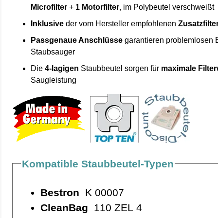
Microfilter
+
1 Motorfilter
, im Polybeutel verschweißt
Inklusive
der vom Hersteller empfohlenen
Zusatzfilte
Passgenaue Anschlüsse
garantieren problemlosen 
Staubsauger
Die
4-lagigen
Staubbeutel sorgen für
maximale Filte
Saugleistung
Kompatible Staubbeutel-Typen
Bestron
K 00007
CleanBag
110 ZEL 4