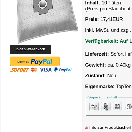
Inhalt:
10 Tüten
(Preis pro
Staubbeute
Preis:
17,41
EUR
inkl. MwSt. und zzgl
Verfügbarkeit:
Auf L
Lieferzeit:
Sofort lie
Gewicht:
ca. 0.40kg 
Zustand:
Neu
Eigenmarke:
TopTen
Verpackungsinhalt
Info zur Produktsicherh