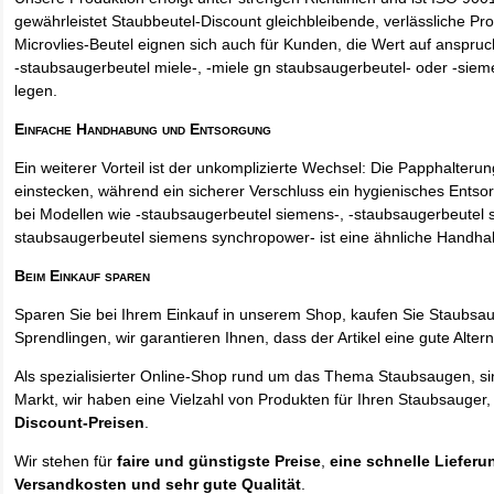
gewährleistet Staubbeutel-Discount gleichbleibende, verlässliche Pro
Microvlies-Beutel eignen sich auch für Kunden, die Wert auf anspruch
-staubsaugerbeutel miele-, -miele gn staubsaugerbeutel- oder -sie
legen.
Einfache Handhabung und Entsorgung
Ein weiterer Vorteil ist der unkomplizierte Wechsel: Die Papphalteru
einstecken, während ein sicherer Verschluss ein hygienisches Entso
bei Modellen wie -staubsaugerbeutel siemens-, -staubsaugerbeutel 
staubsaugerbeutel siemens synchropower- ist eine ähnliche Handha
Beim Einkauf sparen
Sparen Sie bei Ihrem Einkauf in unserem Shop, kaufen Sie Staubsa
Sprendlingen, wir garantieren Ihnen, dass der Artikel eine gute Alterna
Als spezialisierter Online-Shop rund um das Thema Staubsaugen, si
Markt, wir haben eine Vielzahl von Produkten für Ihren Staubsauger,
Discount-Preisen
.
Wir stehen für
faire und günstigste Preise
,
eine schnelle Lieferu
Versandkosten und sehr gute Qualität
.