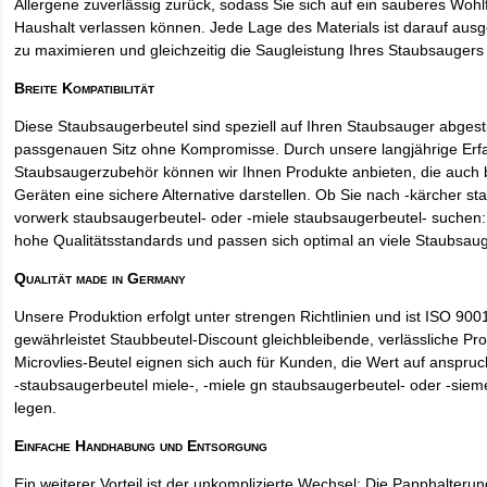
Allergene zuverlässig zurück, sodass Sie sich auf ein sauberes Wohl
Haushalt verlassen können. Jede Lage des Materials ist darauf ausgel
zu maximieren und gleichzeitig die Saugleistung Ihres Staubsaugers 
Breite Kompatibilität
Diese Staubsaugerbeutel sind speziell auf Ihren Staubsauger abges
passgenauen Sitz ohne Kompromisse. Durch unsere langjährige Erf
Staubsaugerzubehör können wir Ihnen Produkte anbieten, die auch
Geräten eine sichere Alternative darstellen. Ob Sie nach -kärcher st
vorwerk staubsaugerbeutel- oder -miele staubsaugerbeutel- suchen: 
hohe Qualitätsstandards und passen sich optimal an viele Staubsau
Qualität made in Germany
Unsere Produktion erfolgt unter strengen Richtlinien und ist ISO 9001 
gewährleistet Staubbeutel-Discount gleichbleibende, verlässliche Pro
Microvlies-Beutel eignen sich auch für Kunden, die Wert auf anspruch
-staubsaugerbeutel miele-, -miele gn staubsaugerbeutel- oder -sie
legen.
Einfache Handhabung und Entsorgung
Ein weiterer Vorteil ist der unkomplizierte Wechsel: Die Papphalteru