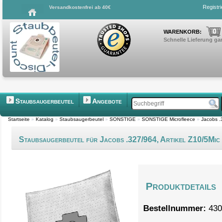
Registr
Versandkostenfrei ab 40€
0
WARENKORB:
Schnelle Lieferung gar
Staubsaugerbeutel
Angebote
Startseite
»
Katalog
»
Staubsaugerbeutel
»
SONSTIGE
»
SONSTIGE Microfleece
»
Jacobs .
Staubsaugerbeutel für Jacobs .327/964, Artikel Z10/5Mic
Produktdetails
Bestellnummer:
430