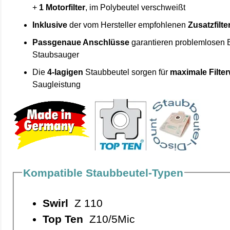
+
1 Motorfilter
, im Polybeutel verschweißt
Inklusive
der vom Hersteller empfohlenen
Zusatzfilte
Passgenaue Anschlüsse
garantieren problemlosen 
Staubsauger
Die
4-lagigen
Staubbeutel sorgen für
maximale Filte
Saugleistung
Kompatible Staubbeutel-Typen
Swirl
Z 110
Top Ten
Z10/5Mic