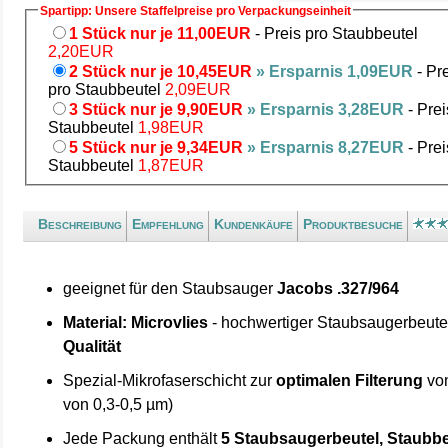
Spartipp: Unsere Staffelpreise pro Verpackungseinheit
1 Stück nur je 11,00EUR
- Preis pro Staubbeutel
2,20EUR
2 Stück nur je 10,45EUR
» Ersparnis 1,09EUR
- Pr
pro Staubbeutel
2,09EUR
3 Stück nur je 9,90EUR
» Ersparnis 3,28EUR
- Prei
Staubbeutel
1,98EUR
5 Stück nur je 9,34EUR
» Ersparnis 8,27EUR
- Prei
Staubbeutel
1,87EUR
Beschreibung
Empfehlung
Kundenkäufe
Produktbesuche
geeignet für den Staubsauger
Jacobs .327/964
Material: Microvlies
- hochwertiger Staubsaugerbeute
Qualität
Spezial-Mikrofaserschicht zur
optimalen Filterung
von
von 0,3-0,5 µm)
Jede Packung enthält
5 Staubsaugerbeutel, Staubbe