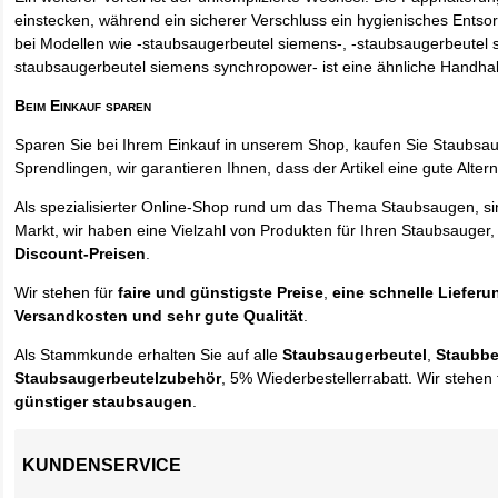
einstecken, während ein sicherer Verschluss ein hygienisches Entso
bei Modellen wie -staubsaugerbeutel siemens-, -staubsaugerbeutel 
staubsaugerbeutel siemens synchropower- ist eine ähnliche Handha
Beim Einkauf sparen
Sparen Sie bei Ihrem Einkauf in unserem Shop, kaufen Sie Staubsa
Sprendlingen, wir garantieren Ihnen, dass der Artikel eine gute Alterna
Als spezialisierter Online-Shop rund um das Thema Staubsaugen, si
Markt, wir haben eine Vielzahl von Produkten für Ihren Staubsauger,
Discount-Preisen
.
Wir stehen für
faire und günstigste Preise
,
eine schnelle Lieferu
Versandkosten und sehr gute Qualität
.
Als Stammkunde erhalten Sie auf alle
Staubsaugerbeutel
,
Staubbe
Staubsaugerbeutelzubehör
, 5% Wiederbestellerrabatt. Wir stehen 
günstiger staubsaugen
.
KUNDENSERVICE