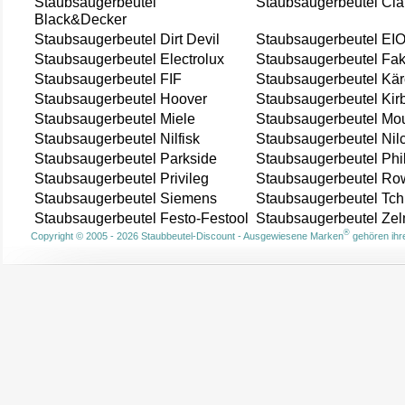
Staubsaugerbeutel
Staubsaugerbeutel Cla
Black&Decker
Staubsaugerbeutel Dirt Devil
Staubsaugerbeutel EI
Staubsaugerbeutel Electrolux
Staubsaugerbeutel Fak
Staubsaugerbeutel FIF
Staubsaugerbeutel Kär
Staubsaugerbeutel Hoover
Staubsaugerbeutel Kir
Staubsaugerbeutel Miele
Staubsaugerbeutel Mou
Staubsaugerbeutel Nilfisk
Staubsaugerbeutel Nil
Staubsaugerbeutel Parkside
Staubsaugerbeutel Phi
Staubsaugerbeutel Privileg
Staubsaugerbeutel Ro
Staubsaugerbeutel Siemens
Staubsaugerbeutel Tch
Staubsaugerbeutel Festo-Festool
Staubsaugerbeutel Ze
®
Copyright © 2005 - 2026 Staubbeutel-Discount - Ausgewiesene Marken
gehören ihre