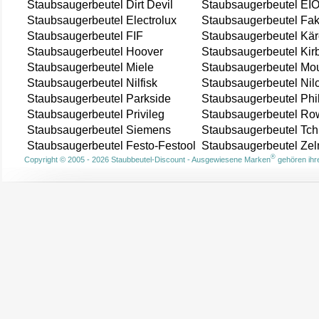
Staubsaugerbeutel Dirt Devil
Staubsaugerbeutel EI
Staubsaugerbeutel Electrolux
Staubsaugerbeutel Fak
Staubsaugerbeutel FIF
Staubsaugerbeutel Kär
Staubsaugerbeutel Hoover
Staubsaugerbeutel Kir
Staubsaugerbeutel Miele
Staubsaugerbeutel Mou
Staubsaugerbeutel Nilfisk
Staubsaugerbeutel Nil
Staubsaugerbeutel Parkside
Staubsaugerbeutel Phi
Staubsaugerbeutel Privileg
Staubsaugerbeutel Ro
Staubsaugerbeutel Siemens
Staubsaugerbeutel Tch
Staubsaugerbeutel Festo-Festool
Staubsaugerbeutel Ze
®
Copyright © 2005 - 2026 Staubbeutel-Discount - Ausgewiesene Marken
gehören ihre