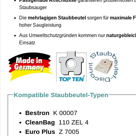
Passgenaue Anschlüsse
garantieren problemlosen 
Staubsauger
Die
mehrlagigen Staubbeutel
sorgen für
maximale F
hoher Saugleistung
Aus Umweltschutzgründen kommen nur
naturgebleic
Einsatz
Kompatible Staubbeutel-Typen
Bestron
K 00007
CleanBag
110 ZEL 4
Euro Plus
Z 7005