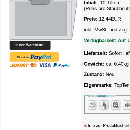
Inhalt:
10 Tüten
(Preis pro
Staubbeute
Preis:
12,44
EUR
inkl. MwSt. und zzgl
Verfügbarkeit:
Auf L
Lieferzeit:
Sofort lie
Gewicht:
ca. 0.40kg 
Zustand:
Neu
Eigenmarke:
TopTen
Verpackungsinhalt
Info zur Produktsicherh