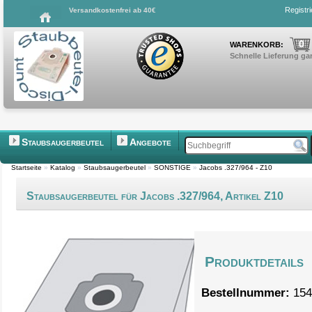
Registr
Versandkostenfrei ab 40€
0
WARENKORB:
Schnelle Lieferung gar
Staubsaugerbeutel
Angebote
Startseite
»
Katalog
»
Staubsaugerbeutel
»
SONSTIGE
»
Jacobs .327/964 - Z10
Staubsaugerbeutel für Jacobs .327/964, Artikel Z10
Produktdetails
Bestellnummer:
154