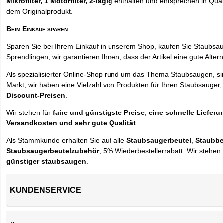
Mikrofilter, 1 Motorfilter, 2-lagig
enthalten und entsprechen in Quali
dem Originalprodukt.
Beim Einkauf sparen
Sparen Sie bei Ihrem Einkauf in unserem Shop, kaufen Sie Staubsa
Sprendlingen, wir garantieren Ihnen, dass der Artikel eine gute Alterna
Als spezialisierter Online-Shop rund um das Thema Staubsaugen, si
Markt, wir haben eine Vielzahl von Produkten für Ihren Staubsauger,
Discount-Preisen
.
Wir stehen für
faire und günstigste Preise
,
eine schnelle Lieferu
Versandkosten und sehr gute Qualität
.
Als Stammkunde erhalten Sie auf alle
Staubsaugerbeutel
,
Staubbe
Staubsaugerbeutelzubehör
, 5% Wiederbestellerrabatt. Wir stehen 
günstiger staubsaugen
.
KUNDENSERVICE