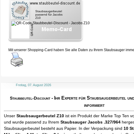
Staubsaugerbeutel
passend für Jacobs
Z10
Mit unserer Shopping-Card haben Sie alle Daten zu Ihrem Staubsauger immer 
Freitag, 07. August 2026
- Ihr Experte für Staubsaugerbeutel u
Staubbeutel-Discount
informiert
Unser
Staubsaugerbeutel Z10
ist ein Produkt der Marke Top Ten v
und wurde passend zu Ihrem
Staubsauger Jacobs .327/964
hergest
Staubsaugerbeutel besteht aus Papier. In der Verpackung sind
10 S