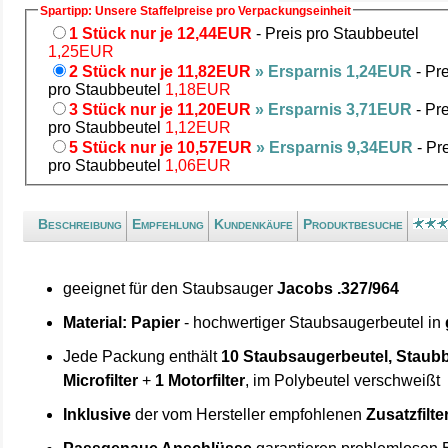
Spartipp: Unsere Staffelpreise pro Verpackungseinheit
1 Stück nur je 12,44EUR
- Preis pro Staubbeutel
1,25EUR
2 Stück nur je 11,82EUR
» Ersparnis 1,24EUR
- Pre
pro Staubbeutel
1,18EUR
3 Stück nur je 11,20EUR
» Ersparnis 3,71EUR
- Pre
pro Staubbeutel
1,12EUR
5 Stück nur je 10,57EUR
» Ersparnis 9,34EUR
- Pr
pro Staubbeutel
1,06EUR
Beschreibung
Empfehlung
Kundenkäufe
Produktbesuche
geeignet für den Staubsauger
Jacobs .327/964
Material: Papier
- hochwertiger Staubsaugerbeutel in
Jede Packung enthält
10 Staubsaugerbeutel, Staubb
Microfilter
+
1 Motorfilter
, im Polybeutel verschweißt
Inklusive
der vom Hersteller empfohlenen
Zusatzfilte