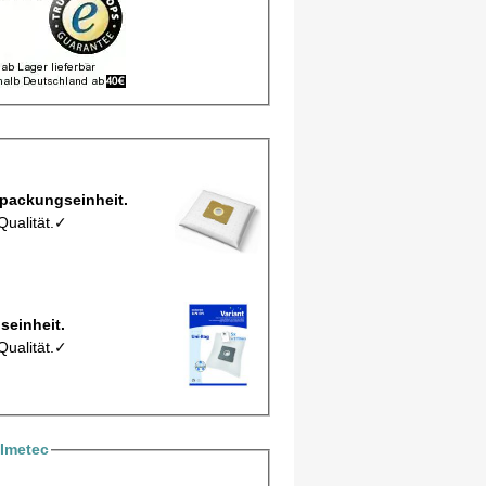
l, Staubbeutel MCFXD214M pro Verpackungseinheit.
Qualität.✓
ro Verpackungseinheit.
Qualität.✓
Imetec