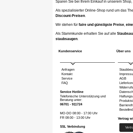
Sparen Sie bei Ihrem Einkauf in unserem Shop, ka
Als spezialisierter Online-Shop rund um das Th
Discount-Preisen
.
Wir stehen für
faire und günstigste Preise
,
eine
Als Stammkunde erhalten Sie auf alle
Staubsau
staubsaugen
.
Kundenservice
Über uns
Anfragen
Staubbeu
Kontakt
Impress
Service
AGB
FAQ
Lieferkon
Widerruf
Service Hotline
Datensch
Telefonische Unterstützung und
Haftungs
Beratung unter:
Produktsi
06701 - 911724
Barrierefr
Bestellmö
MO-DO 08:00 - 17:00 Uhr
FR 08:00 - 13:00 Uhr
Vertrag w
SSL Verbindung
Vertr