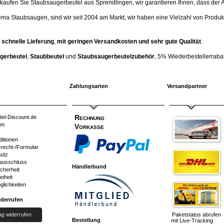
ufen Sie Staubsaugerbeutel aus Sprendlingen, wir garantieren Ihnen, dass der Artik
ema Staubsaugen, sind wir seit 2004 am Markt, wir haben eine Vielzahl von Produk
 schnelle Lieferung
,
mit geringen Versandkosten und sehr gute Qualität
.
gerbeutel
,
Staubbeutel
und
Staubsaugerbeutelzubehör
, 5% Wiederbestellerrabatt
Zahlungsarten
Versandpartner
Rechnung
tel-Discount.de
um
Vorkasse
ditionen
srecht-/Formular
utz
ausschluss
Händlerbund
cherheit
eiheit
glichkeiten
iderrufen
ag widerrufen
Paketstatus abrufen
Bestellung
mit Live-Tracking