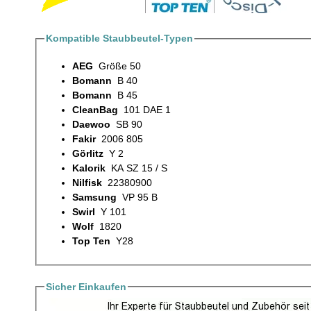
Kompatible Staubbeutel-Typen
AEG
Größe 50
Bomann
B 40
Bomann
B 45
CleanBag
101 DAE 1
Daewoo
SB 90
Fakir
2006 805
Görlitz
Y 2
Kalorik
KA SZ 15 / S
Nilfisk
22380900
Samsung
VP 95 B
Swirl
Y 101
Wolf
1820
Top Ten
Y28
Sicher Einkaufen