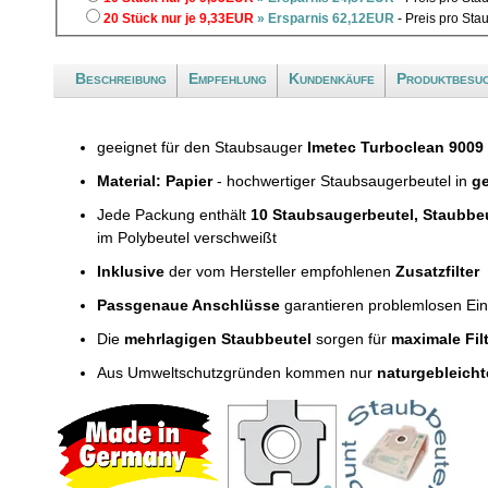
20 Stück nur je 9,33EUR
» Ersparnis 62,12EUR
- Preis pro Sta
Beschreibung
Empfehlung
Kundenkäufe
Produktbesu
geeignet für den Staubsauger
Imetec Turboclean 9009
Material: Papier
- hochwertiger Staubsaugerbeutel in
ge
Jede Packung enthält
10 Staubsaugerbeutel, Staubbe
im Polybeutel verschweißt
Inklusive
der vom Hersteller empfohlenen
Zusatzfilter
Passgenaue Anschlüsse
garantieren problemlosen Ei
Die
mehrlagigen Staubbeutel
sorgen für
maximale Fil
Aus Umweltschutzgründen kommen nur
naturgebleicht