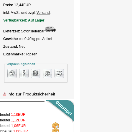
Preis:
12,44
EUR
inkl. MwSt. und zzgl.
Versand
.
Verfügbarkeit:
Auf Lager
Lieferzeit:
Sofort lieferbar
Gewicht:
ca. 0.40kg pro Artikel
Zustand:
Neu
Eigenmarke:
TopTen
Verpackungsinhalt
Info zur Produktsicherheit
bbeutel
1,18EUR
bbeutel
1,12EUR
bbeutel
1,06EUR
ubbeutel
1,00EUR