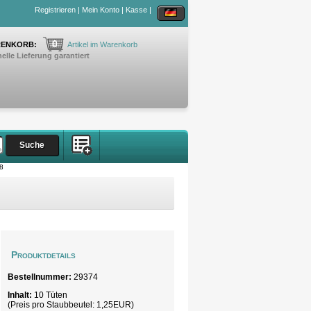
Registrieren
|
Mein Konto
|
Kasse
|
0
ENKORB:
Artikel im Warenkorb
elle Lieferung garantiert
8
Produktdetails
Bestellnummer:
29374
Inhalt:
10 Tüten
(Preis pro
Staubbeutel
: 1,25EUR)