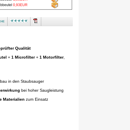
ubbeutel
0,93EUR
che
prüfter Qualität
utel
+
1 Microfilter
+
1 Motorfilter
,
nbau in den Staubsauger
terwirkung
bei hoher Saugleistung
e Materialien
zum Einsatz