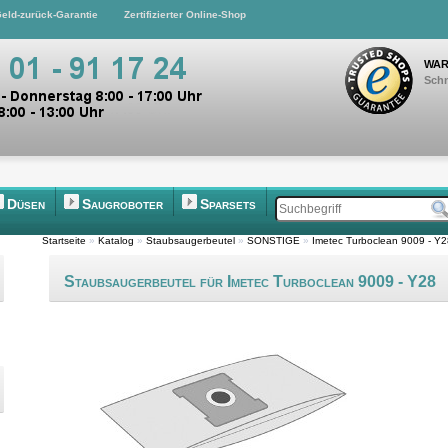
eld-zurück-Garantie
Zertifizierter Online-Shop
WAR
Schn
Düsen
Saugroboter
Sparsets
Startseite
»
Katalog
»
Staubsaugerbeutel
»
SONSTIGE
»
Imetec Turboclean 9009 - Y2
Staubsaugerbeutel für Imetec Turboclean 9009 - Y28