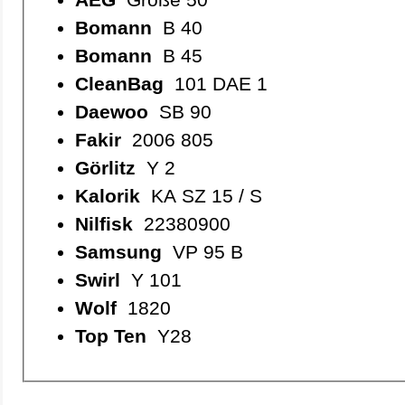
Bomann
B 40
Bomann
B 45
CleanBag
101 DAE 1
Daewoo
SB 90
Fakir
2006 805
Görlitz
Y 2
Kalorik
KA SZ 15 / S
Nilfisk
22380900
Samsung
VP 95 B
Swirl
Y 101
Wolf
1820
Top Ten
Y28