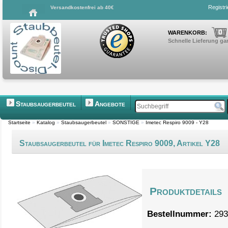
Registr
Versandkostenfrei ab 40€
0
WARENKORB:
Schnelle Lieferung gar
Staubsaugerbeutel
Angebote
Startseite
»
Katalog
»
Staubsaugerbeutel
»
SONSTIGE
»
Imetec Respiro 9009 - Y28
Staubsaugerbeutel für Imetec Respiro 9009, Artikel Y28
Produktdetails
Bestellnummer:
293