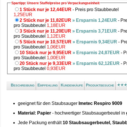
Spartipp: Unsere Staffelpreise pro Verpackungseinheit
1 Stück nur je 12,44EUR
- Preis pro Staubbeutel
1,25EUR
2 Stück nur je 11,82EUR
» Ersparnis 1,24EUR
- Pre
pro Staubbeutel
1,18EUR
3 Stück nur je 11,20EUR
» Ersparnis 3,71EUR
- Pre
pro Staubbeutel
1,12EUR
5 Stück nur je 10,57EUR
» Ersparnis 9,34EUR
- Pr
pro Staubbeutel
1,06EUR
10 Stück nur je 9,95EUR
» Ersparnis 24,87EUR
- P
pro Staubbeutel
1,00EUR
20 Stück nur je 9,33EUR
» Ersparnis 62,12EUR
- P
pro Staubbeutel
0,93EUR
Beschreibung
Empfehlung
Kundenkäufe
Produktbesuche
geeignet für den Staubsauger
Imetec Respiro 9009
Material: Papier
- hochwertiger Staubsaugerbeutel in
Jede Packung enthält
10 Staubsaugerbeutel, Staubb