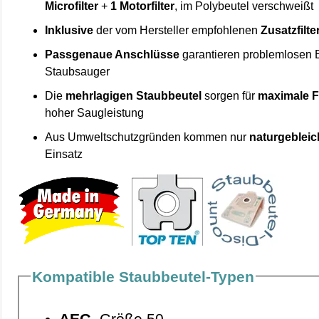
Microfilter
+
1 Motorfilter
, im Polybeutel verschweißt
Inklusive
der vom Hersteller empfohlenen
Zusatzfilte
Passgenaue Anschlüsse
garantieren problemlosen 
Staubsauger
Die
mehrlagigen Staubbeutel
sorgen für
maximale F
hoher Saugleistung
Aus Umweltschutzgründen kommen nur
naturgebleic
Einsatz
Kompatible Staubbeutel-Typen
AEG
Größe 50