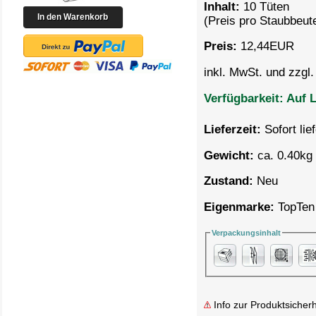
Inhalt:
10 Tüten
(Preis pro
Staubbeute
Preis:
12,44
EUR
inkl. MwSt. und zzgl
Verfügbarkeit:
Auf L
Lieferzeit:
Sofort lie
Gewicht:
ca. 0.40kg 
Zustand:
Neu
Eigenmarke:
TopTen
Verpackungsinhalt
Info zur Produktsicherh