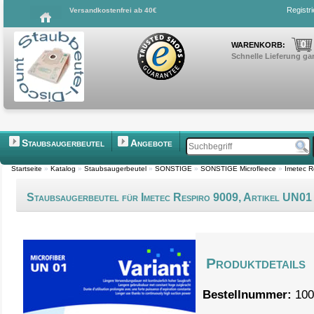
Registr
Versandkostenfrei ab 40€
0
WARENKORB:
Schnelle Lieferung gar
Staubsaugerbeutel
Angebote
Startseite
»
Katalog
»
Staubsaugerbeutel
»
SONSTIGE
»
SONSTIGE Microfleece
»
Imetec R
Staubsaugerbeutel für Imetec Respiro 9009, Artikel UN01
Produktdetails
Bestellnummer:
100