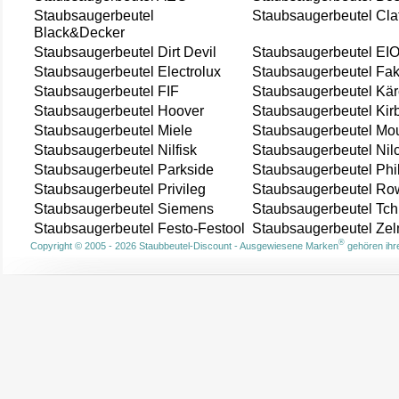
Staubsaugerbeutel
Staubsaugerbeutel Cla
Black&Decker
Staubsaugerbeutel Dirt Devil
Staubsaugerbeutel EI
Staubsaugerbeutel Electrolux
Staubsaugerbeutel Fak
Staubsaugerbeutel FIF
Staubsaugerbeutel Kär
Staubsaugerbeutel Hoover
Staubsaugerbeutel Kir
Staubsaugerbeutel Miele
Staubsaugerbeutel Mou
Staubsaugerbeutel Nilfisk
Staubsaugerbeutel Nil
Staubsaugerbeutel Parkside
Staubsaugerbeutel Phi
Staubsaugerbeutel Privileg
Staubsaugerbeutel Ro
Staubsaugerbeutel Siemens
Staubsaugerbeutel Tch
Staubsaugerbeutel Festo-Festool
Staubsaugerbeutel Ze
®
Copyright © 2005 - 2026 Staubbeutel-Discount - Ausgewiesene Marken
gehören ihre