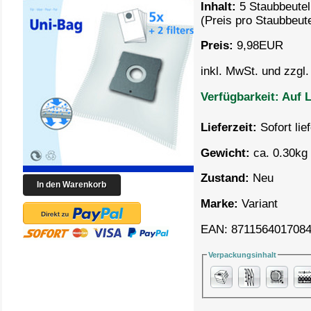
Inhalt:
5 Staubbeutel
(Preis pro
Staubbeute
Preis:
9,98
EUR
inkl. MwSt. und zzgl
Verfügbarkeit:
Auf L
Lieferzeit:
Sofort lie
Gewicht:
ca. 0.30kg 
Zustand:
Neu
Marke:
Variant
EAN: 871156401708
Verpackungsinhalt