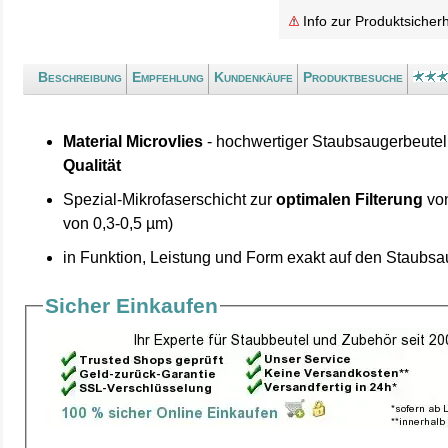
Info zur Produktsicherh
Beschreibung
Empfehlung
Kundenkäufe
Produktbesuche
Material Microvlies
- hochwertiger Staubsaugerbeutel
Qualität
Spezial-Mikrofaserschicht zur
optimalen Filterung
von
von 0,3-0,5 µm)
in Funktion, Leistung und Form exakt auf den Staubs
Sicher Einkaufen