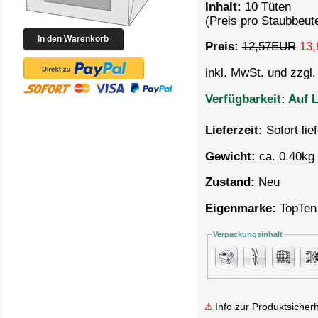
Inhalt:
10 Tüten
(Preis pro Staubbeut
Preis:
12,57EUR
13,
inkl. MwSt. und zzgl
Verfügbarkeit:
Auf L
Lieferzeit:
Sofort lie
Gewicht:
ca. 0.40kg 
Zustand:
Neu
Eigenmarke:
TopTen
Verpackungsinhalt
Info zur Produktsicherh