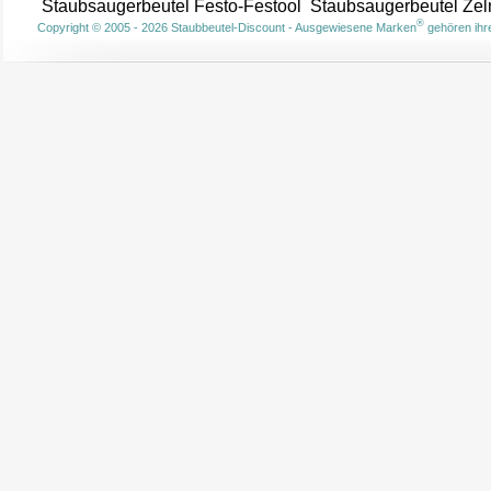
Staubsaugerbeutel Festo-Festool
Staubsaugerbeutel Ze
®
Copyright © 2005 - 2026 Staubbeutel-Discount - Ausgewiesene Marken
gehören ihre