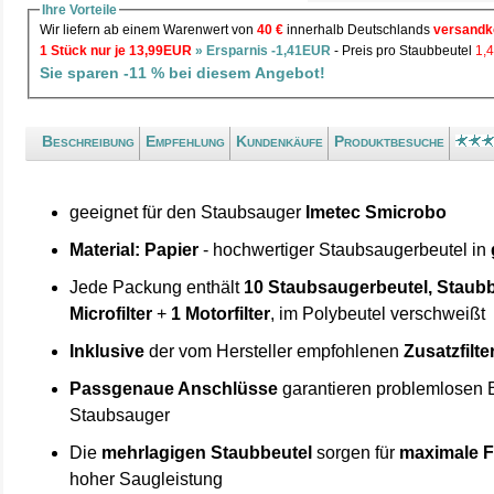
Ihre Vorteile
Wir liefern ab einem Warenwert von
40 €
innerhalb Deutschlands
versandk
1 Stück nur je 13,99EUR
» Ersparnis -1,41EUR
- Preis pro Staubbeutel
1,
Sie sparen -11 % bei diesem Angebot!
Beschreibung
Empfehlung
Kundenkäufe
Produktbesuche
geeignet für den Staubsauger
Imetec Smicrobo
Material: Papier
- hochwertiger Staubsaugerbeutel in
Jede Packung enthält
10 Staubsaugerbeutel, Staubb
Microfilter
+
1 Motorfilter
, im Polybeutel verschweißt
Inklusive
der vom Hersteller empfohlenen
Zusatzfilte
Passgenaue Anschlüsse
garantieren problemlosen 
Staubsauger
Die
mehrlagigen Staubbeutel
sorgen für
maximale F
hoher Saugleistung