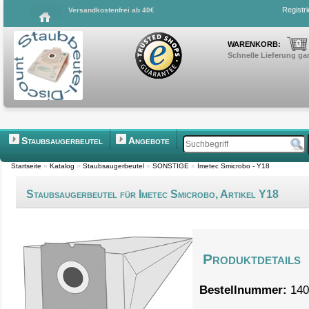
Registr
Versandkostenfrei ab 40€
0
WARENKORB:
Schnelle Lieferung gar
Staubsaugerbeutel
Angebote
Startseite
»
Katalog
»
Staubsaugerbeutel
»
SONSTIGE
»
Imetec Smicrobo - Y18
Staubsaugerbeutel für Imetec Smicrobo, Artikel Y18
Produktdetails
Bestellnummer:
140