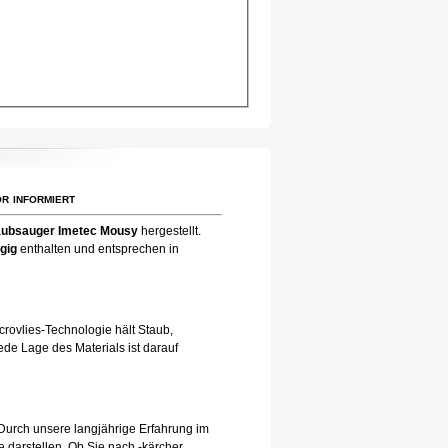
r informiert
aubsauger Imetec Mousy
hergestellt.
agig
enthalten und entsprechen in
rovlies-Technologie hält Staub,
de Lage des Materials ist darauf
Durch unsere langjährige Erfahrung im
 darstellen. Ob Sie nach -kärcher