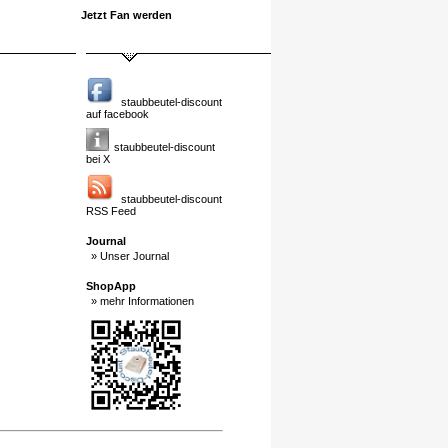
Jetzt Fan werden
staubbeutel-discount
auf facebook
staubbeutel-discount
bei X
staubbeutel-discount
RSS Feed
Journal
» Unser Journal
ShopApp
» mehr Informationen