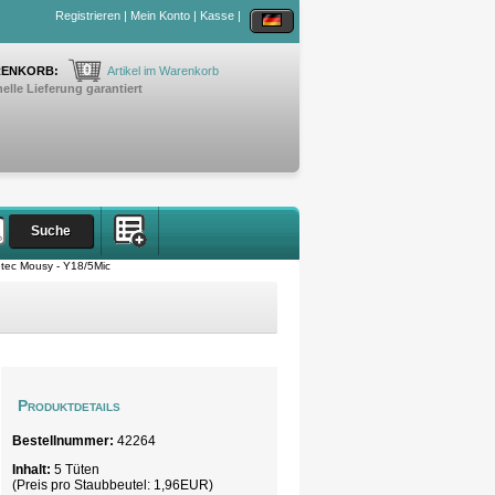
Registrieren
|
Mein Konto
|
Kasse
|
0
ENKORB:
Artikel im Warenkorb
elle Lieferung garantiert
tec Mousy - Y18/5Mic
Produktdetails
Bestellnummer:
42264
Inhalt:
5 Tüten
(Preis pro
Staubbeutel
: 1,96EUR)