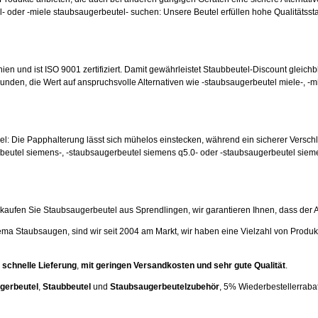
- oder -miele staubsaugerbeutel- suchen: Unsere Beutel erfüllen hohe Qualitätsst
nien und ist ISO 9001 zertifiziert. Damit gewährleistet Staubbeutel-Discount gleichb
unden, die Wert auf anspruchsvolle Alternativen wie -staubsaugerbeutel miele-, -m
hsel: Die Papphalterung lässt sich mühelos einstecken, während ein sicherer Versc
beutel siemens-, -staubsaugerbeutel siemens q5.0- oder -staubsaugerbeutel siem
ufen Sie Staubsaugerbeutel aus Sprendlingen, wir garantieren Ihnen, dass der Artik
ema Staubsaugen, sind wir seit 2004 am Markt, wir haben eine Vielzahl von Produk
 schnelle Lieferung
,
mit geringen Versandkosten und sehr gute Qualität
.
gerbeutel
,
Staubbeutel
und
Staubsaugerbeutelzubehör
, 5% Wiederbestellerrabatt