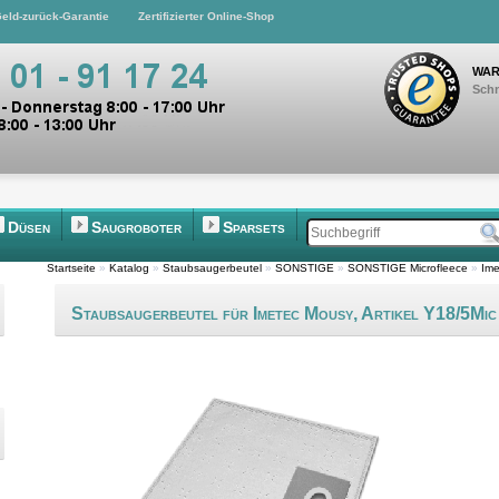
eld-zurück-Garantie
Zertifizierter Online-Shop
WAR
Schn
Düsen
Saugroboter
Sparsets
Startseite
»
Katalog
»
Staubsaugerbeutel
»
SONSTIGE
»
SONSTIGE Microfleece
»
Ime
Staubsaugerbeutel für Imetec Mousy, Artikel Y18/5Mic