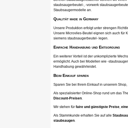
staubsaugerbeutel-, -vorwerk staubsaugerbeutel
Staubsaugermodelle an.
Qualität made in Germany
Unsere Produktion erfolgt unter strengen Richtli
Unsere Microvlies-Beutel eignen sich auch für K
siemens staubsaugerbeutel- legen.
Einfache Handhabung und Entsorgung
Ein weiterer Vorteil ist der unkomplizierte Wec
ermöglicht. Auch bei Modellen wie -staubsauger
Handhabung gewährleistet.
Beim Einkauf sparen
Sparen Sie bei Ihrem Einkauf in unserem Shop, ka
Als spezialisierter Online-Shop rund um das Th
Discount-Preisen
.
Wir stehen für
faire und günstigste Preise
,
eine
Als Stammkunde erhalten Sie auf alle
Staubsau
staubsaugen
.