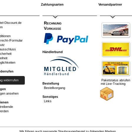
Zahlungsarten
Versandpartner
Rechnung
tel-Discount.de
um
Vorkasse
ditionen
srecht-/Formular
utz
ausschluss
Händlerbund
cherheit
eiheit
glichkeiten
iderrufen
ag widerrufen
Paketstatus abrufen
Bestellung
mit Live-Tracking
Bestellvorgang
ngen
gen ansehen
Sonstiges
Links
dienen
reibende
werden
Wir führen auch passende Staubsaugerbeutel zu folgenden Marken