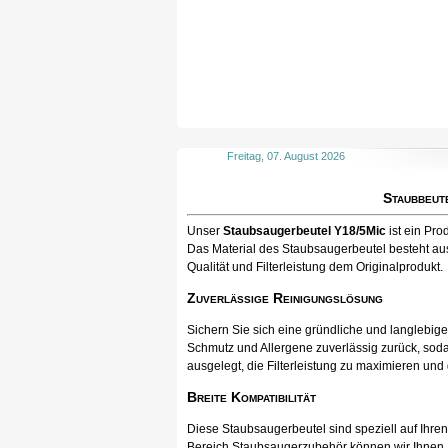
Freitag, 07. August 2026
Staubbeut
Unser
Staubsaugerbeutel Y18/5Mic
ist ein Pr
Das Material des Staubsaugerbeutel besteht aus
Qualität und Filterleistung dem Originalprodukt.
Zuverlässige Reinigungslösung
Sichern Sie sich eine gründliche und langlebig
Schmutz und Allergene zuverlässig zurück, soda
ausgelegt, die Filterleistung zu maximieren und
Breite Kompatibilität
Diese Staubsaugerbeutel sind speziell auf Ihr
Bereich Staubsaugerzubehör können wir Ihnen Pr