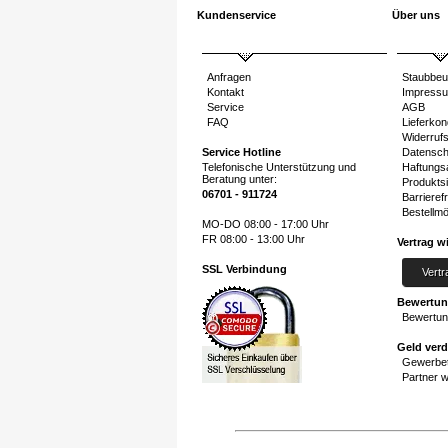
Kundenservice
Über uns
Anfragen
Staubbeu
Kontakt
Impress
Service
AGB
FAQ
Lieferkon
Widerruf
Service Hotline
Datensch
Telefonische Unterstützung und
Haftungs
Beratung unter:
Produktsi
06701 - 911724
Barrierefr
Bestellmö
MO-DO 08:00 - 17:00 Uhr
FR 08:00 - 13:00 Uhr
Vertrag w
SSL Verbindung
Vertr
Bewertu
Bewertun
Geld ver
Gewerbet
Partner 