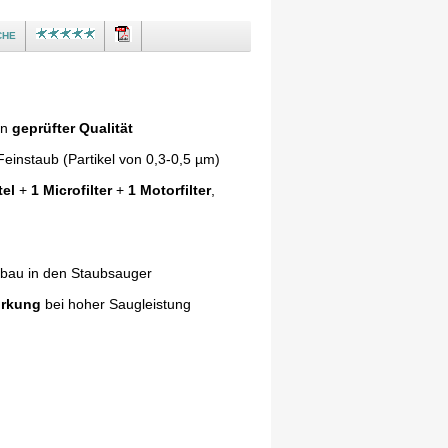
che
in
geprüfter Qualität
einstaub (Partikel von 0,3-0,5 µm)
tel
+
1 Microfilter
+
1 Motorfilter
,
nbau in den Staubsauger
irkung
bei hoher Saugleistung