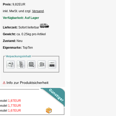
Preis:
9,82
EUR
inkl. MwSt. und zzgl.
Versand
.
Verfügbarkeit:
Auf Lager
Lieferzeit:
Sofort lieferbar
Gewicht:
ca. 0.25kg pro Artikel
Zustand:
Neu
Eigenmarke:
TopTen
Verpackungsinhalt
Info zur Produktsicherheit
beutel
1,87EUR
beutel
1,77EUR
beutel
1,67EUR