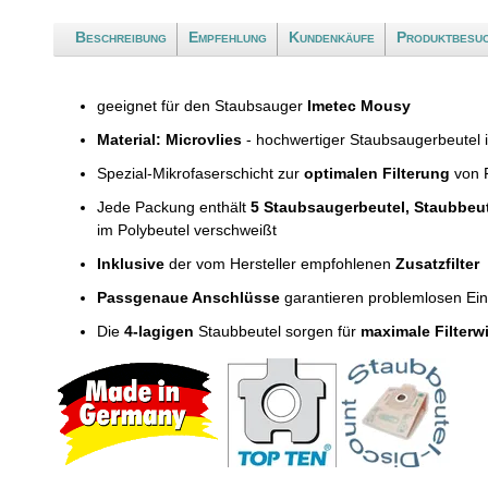
Beschreibung
Empfehlung
Kundenkäufe
Produktbesu
geeignet für den Staubsauger
Imetec Mousy
Material: Microvlies
- hochwertiger Staubsaugerbeutel 
Spezial-Mikrofaserschicht zur
optimalen Filterung
von F
Jede Packung enthält
5 Staubsaugerbeutel, Staubbeu
im Polybeutel verschweißt
Inklusive
der vom Hersteller empfohlenen
Zusatzfilter
Passgenaue Anschlüsse
garantieren problemlosen Ei
Die
4-lagigen
Staubbeutel sorgen für
maximale Filterw