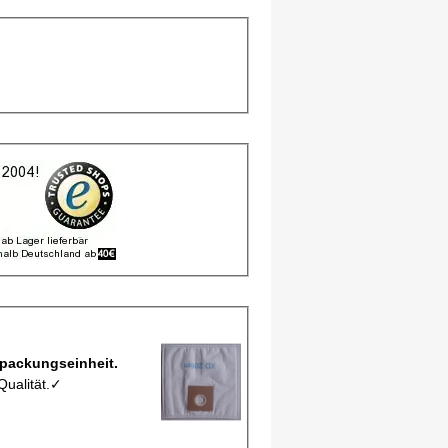
l, Staubbeutel MCFXD206M pro Verpackungseinheit.
Qualität.✓