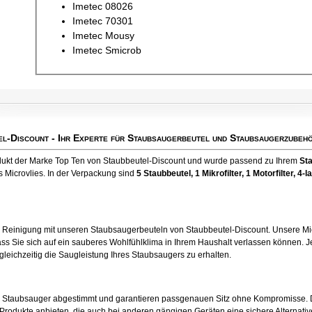
Imetec 08026
Imetec 70301
Imetec Mousy
Imetec Smicrob
el-Discount
- Ihr Experte für Staubsaugerbeutel und Staubsaugerzubehö
odukt der Marke Top Ten von Staubbeutel-Discount und wurde passend zu Ihrem
St
 Microvlies. In der Verpackung sind
5 Staubbeutel
, 1 Mikrofilter, 1 Motorfilter, 4-l
e Reinigung mit unseren Staubsaugerbeuteln von Staubbeutel-Discount. Unsere Mic
ss Sie sich auf ein sauberes Wohlfühlklima in Ihrem Haushalt verlassen können. Je
 gleichzeitig die Saugleistung Ihres Staubsaugers zu erhalten.
en Staubsauger abgestimmt und garantieren passgenauen Sitz ohne Kompromisse. 
odukte anbieten, die auch bei anderen gängigen Geräten eine sichere Alternative