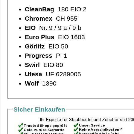
CleanBag
180 EIO 2
Chromex
CH 955
EIO
Nr. 9 / 9 a / 9 b
Euro Plus
EIO 1603
Görlitz
EIO 50
Progress
PI 1
Swirl
EIO 80
Ufesa
UF 6289005
Wolf
1390
Sicher Einkaufen