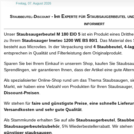
Freitag, 07. August 2026
- Ihr Experte für Staubsaugerbeutel u
Staubbeutel-Discount
informiert
Unser
Staubsaugerbeutel M 180 EIO 5
ist ein Produkt eines Dritthe
zu Ihrem
Staubsauger Imetec 1200 WE BS 80/1
. Das Material des
besteht aus Microvlies. In der Verpackung sind
4 Staubbeutel
, 4-la
entsprechen in Qualität und Filterleistung dem Originalprodukt.
Sparen Sie bei Ihrem Einkauf in unserem Shop, kaufen Sie Staubsa
Sprendlingen, wir garantieren Ihnen, dass der Artikel eine gute Alterna
Als spezialisierter Online-Shop rund um das Thema Staubsaugen, si
Markt, wir haben eine Vielzahl von Produkten für Ihren Staubsauger,
Discount-Preisen
.
Wir stehen für
faire und günstigste Preise
,
eine schnelle Lieferu
Versandkosten und sehr gute Qualität
.
Als Stammkunde erhalten Sie auf alle
Staubsaugerbeutel
,
Staubbe
Staubsaugerbeutelzubehör
, 5% Wiederbestellerrabatt. Wir stehen 
günstiger staubsaugen
.