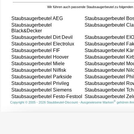
Wir führen auch passende Staubsaugerbeutel zu folgenden
Staubsaugerbeutel AEG
Staubsaugerbeutel Bo
Staubsaugerbeutel
Staubsaugerbeutel Cla
Black&Decker
Staubsaugerbeutel Dirt Devil
Staubsaugerbeutel EI
Staubsaugerbeutel Electrolux
Staubsaugerbeutel Fak
Staubsaugerbeutel FIF
Staubsaugerbeutel Kär
Staubsaugerbeutel Hoover
Staubsaugerbeutel Kir
Staubsaugerbeutel Miele
Staubsaugerbeutel Mou
Staubsaugerbeutel Nilfisk
Staubsaugerbeutel Nil
Staubsaugerbeutel Parkside
Staubsaugerbeutel Phi
Staubsaugerbeutel Privileg
Staubsaugerbeutel Ro
Staubsaugerbeutel Siemens
Staubsaugerbeutel Tch
Staubsaugerbeutel Festo-Festool
Staubsaugerbeutel Ze
®
Copyright © 2005 - 2026 Staubbeutel-Discount - Ausgewiesene Marken
gehören ihre