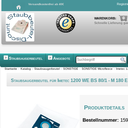
Registr
Versandkostenfrei ab 40€
0
WARENKORB:
Schnelle Lieferung gar
Staubsaugerbeutel
Angebote
Startseite
»
Katalog
»
Staubsaugerbeutel
»
SONSTIGE
»
SONSTIGE Microfleece
»
Imetec 1
Staubsaugerbeutel für Imetec 1200 WE BS 80/1 - M 180 E
Produktdetails
Bestellnummer:
159