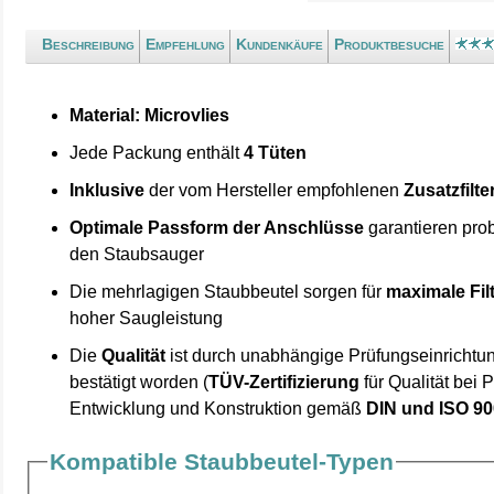
Beschreibung
Empfehlung
Kundenkäufe
Produktbesuche
Material: Microvlies
Jede Packung enthält
4 Tüten
Inklusive
der vom Hersteller empfohlenen
Zusatzfilte
Optimale Passform der Anschlüsse
garantieren pro
den Staubsauger
Die mehrlagigen Staubbeutel sorgen für
maximale Fil
hoher Saugleistung
Die
Qualität
ist durch unabhängige Prüfungseinrichtu
bestätigt worden (
TÜV-Zertifizierung
für Qualität bei 
Entwicklung und Konstruktion gemäß
DIN und ISO 9
Kompatible Staubbeutel-Typen